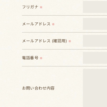
当社では、利用目的の達成に必要な範囲に
フリガナ
※
これらの委託先に対しては個人情報保護契
メールアドレス
＜個人情報の安全管理＞
※
当社では、個人情報の漏洩等がなされない
メールアドレス (確認用)
※
＜個人情報を与えなかった場合に生じる結
必要な情報を頂けない場合は、それに対応
電話番号
※
＜個人情報の開示･訂正・削除･利用停止の
当社では、お客様の個人情報の開示･訂正･
ご本人である事を確認のうえ、対応させて
お問い合わせ内容
個人情報の開示･訂正･削除・利用停止の具