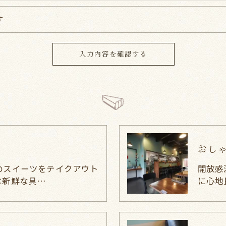
す
おし
のスイーツをテイクアウト
開放感
は新鮮な具…
に心地