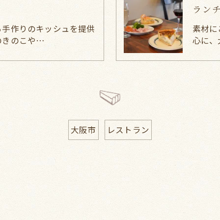
ラン
る手作りのキッシュを提供
素材に
のきのこや…
心に、
大阪市
レストラン