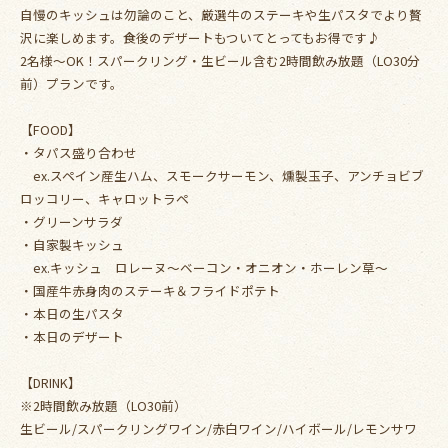
自慢のキッシュは勿論のこと、厳選牛のステーキや生パスタでより贅
沢に楽しめます。食後のデザートもついてとってもお得です♪
2名様～OK！スパークリング・生ビール含む2時間飲み放題（LO30分
前）プランです。
【FOOD】
・タパス盛り合わせ
ex.スペイン産生ハム、スモークサーモン、燻製玉子、アンチョビブ
ロッコリー、キャロットラペ
・グリーンサラダ
・自家製キッシュ
ex.キッシュ ロレーヌ～ベーコン・オニオン・ホーレン草～
・国産牛赤身肉のステーキ＆フライドポテト
・本日の生パスタ
・本日のデザート
【DRINK】
※2時間飲み放題（LO30前）
生ビール/スパークリングワイン/赤白ワイン/ハイボール/レモンサワ