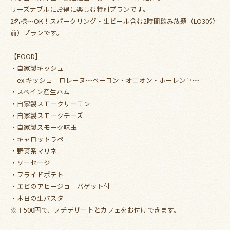
リーズナブルにお得に楽しむ特別プランです。
2名様～OK！スパークリング・生ビール含む2時間飲み放題（LO30分
前）プランです。
【FOOD】
・自家製キッシュ
ex.キッシュ ロレーヌ～ベーコン・オニオン・ホーレン草～
・スペイン産生ハム
・自家製スモークサーモン
・自家製スモークチーズ
・自家製スモーク味玉
・キャロットラペ
・野菜系マリネ
・ソーセージ
・フライドポテト
・エビのアヒージョ バゲット付
・本日の生パスタ
※＋500円で、プチデザートとカフェをお付けできます。