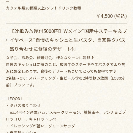
ー
カクテル類30種類以上/ソフトドリンク数種
￥4,500 (税込)
【2h飲み放題付5000円】Wメイン“国産牛ステーキ＆ブ
イヤベース”自慢のキッシュと生パスタ、自家製タパス
盛り合わせに食後のデザート付
女子会、飲み会、歓送迎会、様々なシーンに是非♪
自慢のキッシュは勿論のこと、厳選牛のステーキや生パスタでより贅
沢にお楽しめます。食後のデザートもついてとってもお得です♪
2名様～OK！スパークリング・生ビール含む2時間飲み放題（LO30分
前）プランです。
【FOOD】
・タパス盛り合わせ
ex.スペイン産生ハム、スモークサーモン、燻製玉子、アンチョビブ
ロッコリー、キャロットラペ
・ドレッシングが旨い グリーンサラダ
・自家製キッシュ