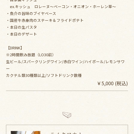
ex.キッシュ ロレーヌ～ベーコン・オニオン・ホーレン草～
・魚介の旨味のブイヤベース
・国産牛赤身肉のステーキ＆フライドポテト
・本日の生パスタ
・本日のデザート
【DRINK】
※2時間飲み放題（LO30前）
生ビール/スパークリングワイン/赤白ワイン/ハイボール/レモンサワ
ー
カクテル類30種類以上/ソフトドリンク数種
￥5,000 (税込)