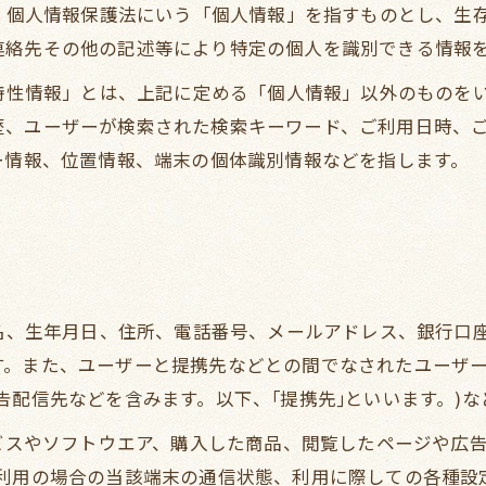
は、個人情報保護法にいう「個人情報」を指すものとし、生
連絡先その他の記述等により特定の個人を識別できる情報
び特性情報」とは、上記に定める「個人情報」以外のものを
歴、ユーザーが検索された検索キーワード、ご利用日時、
ー情報、位置情報、端末の個体識別情報などを指します。
氏名、生年月日、住所、電話番号、メールアドレス、銀行口
す。また、ユーザーと提携先などとの間でなされたユーザ
告配信先などを含みます。以下、｢提携先｣といいます。)
ービスやソフトウエア、購入した商品、閲覧したページや広
利用の場合の当該端末の通信状態、利用に際しての各種設定