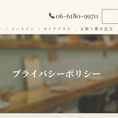
06-6180-9970
ト
イートイン
テイクアウト
お取り寄せ注文
ランチメニュー
デザート
アラカルト
プライバシーポリシー
ドリンク
パーティープラン