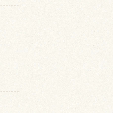
-------------
-------------