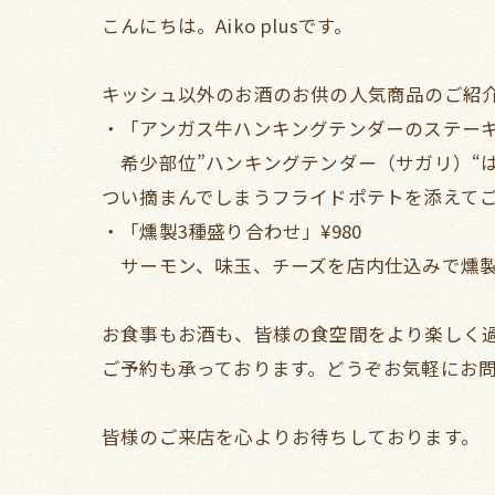
こんにちは。Aiko plusです。
キッシュ以外のお酒のお供の人気商品のご紹
・「アンガス牛ハンキングテンダーのステーキ＆
希少部位”ハンキングテンダー（サガリ）“
つい摘まんでしまうフライドポテトを添えて
・「燻製3種盛り合わせ」¥980
サーモン、味玉、チーズを店内仕込みで燻製
お食事もお酒も、皆様の食空間をより楽しく
ご予約も承っております。どうぞお気軽にお
皆様のご来店を心よりお待ちしております。