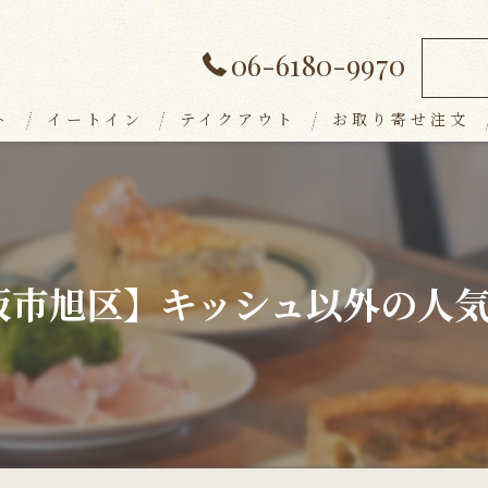
06-6180-9970
ト
イートイン
テイクアウト
お取り寄せ注文
ランチメニュー
デザート
アラカルト
阪市旭区】キッシュ以外の人
ドリンク
パーティープラン