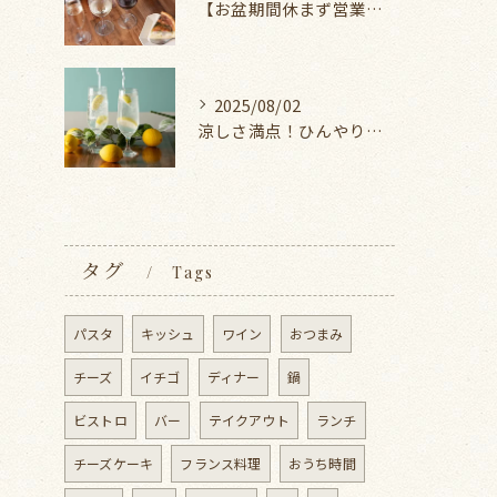
【お盆期間休まず営業いたします】
2025/08/02
涼しさ満点！ひんやりドリンク特集
タグ
Tags
パスタ
キッシュ
ワイン
おつまみ
チーズ
イチゴ
ディナー
鍋
ビストロ
バー
テイクアウト
ランチ
チーズケーキ
フランス料理
おうち時間