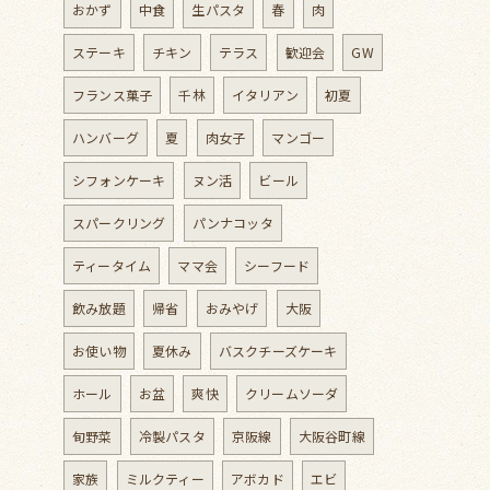
おかず
中食
生パスタ
春
肉
ステーキ
チキン
テラス
歓迎会
GW
フランス菓子
千林
イタリアン
初夏
ハンバーグ
夏
肉女子
マンゴー
シフォンケーキ
ヌン活
ビール
スパークリング
パンナコッタ
ティータイム
ママ会
シーフード
飲み放題
帰省
おみやげ
大阪
お使い物
夏休み
バスクチーズケーキ
ホール
お盆
爽快
クリームソーダ
旬野菜
冷製パスタ
京阪線
大阪谷町線
家族
ミルクティー
アボカド
エビ