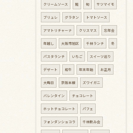
クリームソース
鮭
旬
サツマイモ
ブリュレ
グラタン
トマトソース
アマトリチャーナ
クリスマス
忘年会
年越し
大阪市旭区
千林ランチ
冬
パスタランチ
いちご
スイーツ巡り
デザート
和牛
年末年始
お正月
大晦日
京阪本線
ズワイガニ
バレンタイン
チョコレート
ホットチョコレート
パフェ
フォンダンショコラ
千林飲み会