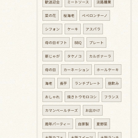
歓送迎会
ミートソース
淡路麺業
菜の花
桜海老
ペペロンチーノ
シフォン
ケーキ
アスパラ
母の日ギフト
BBQ
プレート
新じゃが
タケノコ
カルボナーラ
母の日
カーネーション
ホールケーキ
海老
長芋
ランチプレート
昼飲み
おしゃれ
焼きトウモロコシ
フランス
カマンベールチーズ
お出かけ
周年パーティー
自家製
夏野菜
大阪カフェ
大阪スイーツ
大阪ランチ