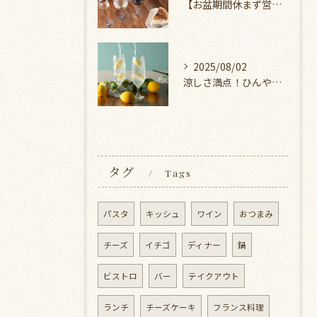
【お盆期間休まず営業いたします】
2025/08/02
涼しさ満点！ひんやりドリンク特集
タグ
Tags
パスタ
キッシュ
ワイン
おつまみ
チーズ
イチゴ
ディナー
鍋
ビストロ
バー
テイクアウト
ランチ
チーズケーキ
フランス料理