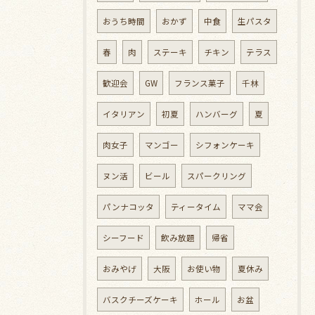
おうち時間
おかず
中食
生パスタ
春
肉
ステーキ
チキン
テラス
歓迎会
GW
フランス菓子
千林
イタリアン
初夏
ハンバーグ
夏
肉女子
マンゴー
シフォンケーキ
ヌン活
ビール
スパークリング
パンナコッタ
ティータイム
ママ会
シーフード
飲み放題
帰省
おみやげ
大阪
お使い物
夏休み
バスクチーズケーキ
ホール
お盆