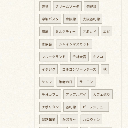
爽快
クリームソーダ
旬野菜
冷製パスタ
京阪線
大阪谷町線
家族
ミルクティー
アボカド
エビ
家族会
シャインマスカット
フルーツサンド
千林大宮
キノコ
イチジク
ゴルゴンゾーラチーズ
秋
サンマ
敬老の日
サーモン
千林カフェ
アップルパイ
カフェ巡り
ナポリタン
谷町線
ビーフシチュー
淡路麵業
かぼちゃ
ハロウィン