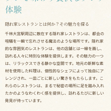
ランチタイムを特別にするためのポイント
体験
地元ならではの味を楽しむランチの選び方
地元食材を活かした千林大宮駅のレストランラ
隠れ家レストランとは何か？その魅力を探る
ンチの魅力
千林大宮駅周辺に散在する隠れ家レストランは、都会の
地元食材が持つ新鮮な魅力に迫る
喧騒を一瞬で忘れさせる魔法のような場所です。隠れ家
シェフが選ぶ旬の食材による料理の魅力
的な雰囲気のレストランは、他の店舗とは一線を画し、
千林大宮駅周辺の食材の特徴
訪れる人々に特別な体験を提供します。その魅力の一つ
地元の味を堪能できるおすすめメニュー
は、リラックスできる静かな空間です。地元の新鮮な素
食材へのこだわりが光るレストラン選び
材を使用した料理は、個性的なシェフによって独自にア
地産地消を楽しむランチのすすめ
レンジされ、一皿ごとに新しい驚きをもたらします。こ
れらのレストランは、まるで秘密の場所に足を踏み入れ
シェフの技が光る千林大宮駅ランチで特別なひ
たかのようなわくわく感を提供し、訪れるたびに新しい
とときを
発見が待っています。
シェフのこだわりが詰まった料理の数々
料理に込められたシェフの想いを紐解く