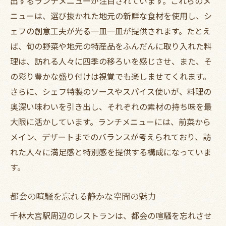
出するランチメニューが注目されています。これらのメ
ランチタイム
ニューは、選び抜かれた地元の新鮮な食材を使用し、シ
心地よいランチタイムを過ごすためのコツ
ェフの創意工夫が光る一皿一皿が提供されます。たとえ
隠れ家レストランが提供する特別な体験
ば、旬の野菜や地元の特産品をふんだんに取り入れた料
ランチタイムにぴったりの静かな場所
理は、訪れる人々に四季の移ろいを感じさせ、また、そ
の彩り豊かな盛り付けは視覚でも楽しませてくれます。
訪れる人を癒す心温まるサービス
さらに、シェフ特製のソースやスパイス使いが、料理の
リラックスできるランチスポットの選び方
奥深い味わいを引き出し、それぞれの素材の持ち味を最
いつもと違う場所でのランチを楽しむ
大限に活かしています。ランチメニューには、前菜から
千林大宮駅のレストランで味わう非日常のラン
メイン、デザートまでのバランスが考えられており、訪
チの秘密
れた人々に満足感と特別感を提供する構成になっていま
非日常を感じるランチの魅力
す。
特別感を演出するための要素
日常を離れた空間での癒しのランチ
都会の喧騒を忘れる静かな空間の魅力
新しい出会いと発見があるランチタイム
千林大宮駅周辺のレストランは、都会の喧騒を忘れさせ