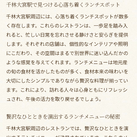
千林大宮駅で見つける心落ち着くランチスポット
訪れるたびに驚きがあるシェフの技術
千林大宮駅周辺には、心落ち着くランチスポットが数多
視覚でも楽しめる美しい一皿
く存在します。これらのレストランは、一歩足を踏み入
料理を通じて感じるシェフの個性
れると、忙しい日常を忘れさせる静けさと安らぎを提供
ランチが変わるシェフの工夫と秘訣
します。それぞれの店舗は、個性的なインテリアや照明
都会の喧騒を忘れる千林大宮駅付近の静かなレ
にこだわり、その空間はまるで別世界に迷い込んだかの
ストラン
ような感覚を与えてくれます。ランチメニューは地元産
静かな時間が過ごせるレストランの魅力
の旬の食材を活かしたものが多く、食材本来の味わいを
大切にしたシンプルでありながら贅沢な料理が揃ってい
都会の中で感じる静寂と癒しの空間
ます。これにより、訪れる人々は心身ともにリフレッシ
心が落ち着くインテリアと雰囲気
ュされ、午後の活力を取り戻せるでしょう。
静かな場所でのランチの楽しみ方
ゆったりとしたひとときを過ごすために
贅沢なひとときを演出するランチメニューの秘密
静けさを求めたランチ選びのポイント
千林大宮駅周辺のレストランでは、贅沢なひとときを演
千林大宮駅周辺の隠れ家レストランで心地よい