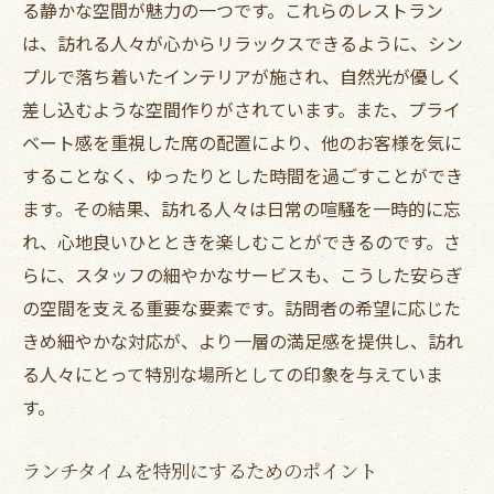
非日常を求める人にぴったりのレストラン
る静かな空間が魅力の一つです。これらのレストラン
は、訪れる人々が心からリラックスできるように、シン
ランチが変わる非日常の体験
プルで落ち着いたインテリアが施され、自然光が優しく
訪れる人を魅了する千林大宮駅のランチスポッ
差し込むような空間作りがされています。また、プライ
ト
ベート感を重視した席の配置により、他のお客様を気に
訪れるたびに新しい魅力を発見できる場所
することなく、ゆったりとした時間を過ごすことができ
ランチスポットの選び方と楽しみ方
ます。その結果、訪れる人々は日常の喧騒を一時的に忘
訪れた人を虜にする隠れ家的魅力
れ、心地良いひとときを楽しむことができるのです。さ
魅力的なランチスポットの探し方
らに、スタッフの細やかなサービスも、こうした安らぎ
訪れる価値がある特別なランチスポット
の空間を支える重要な要素です。訪問者の希望に応じた
千林大宮駅のランチスポットの魅力
きめ細やかな対応が、より一層の満足感を提供し、訪れ
る人々にとって特別な場所としての印象を与えていま
落ち着いた雰囲気で楽しむ千林大宮駅の特別ラ
す。
ンチ
落ち着きを感じるレストランの魅力
ランチタイムを特別にするためのポイント
ゆったりとしたランチタイムの過ごし方