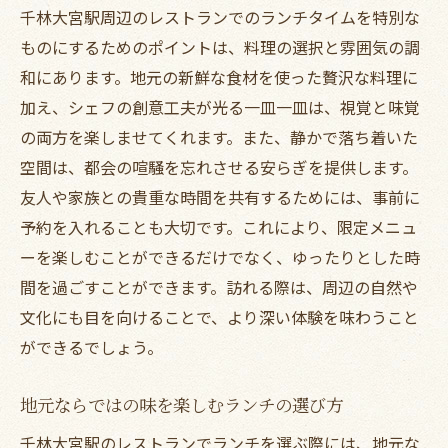
千林大宮駅周辺のレストランでのランチタイムを特別な
穏やかな雰囲気で味わう贅沢な料理
ものにするためのポイントは、料理の選択と雰囲気の調
特別な時間を演出するための工夫
和にあります。地元の新鮮な食材を使った贅沢な料理に
静かな場所でのランチがもたらす効果
加え、シェフの創意工夫が光る一皿一皿は、視覚と味覚
千林大宮駅で過ごす至福のランチタイム
の両方を楽しませてくれます。また、静かで落ち着いた
空間は、都会の喧騒を忘れさせる安らぎを提供します。
友人や家族との貴重な時間を共有するためには、事前に
予約を入れることも大切です。これにより、限定メニュ
ーを楽しむことができるだけでなく、ゆったりとした時
間を過ごすことができます。訪れる際は、周辺の自然や
文化にも目を向けることで、より深い体験を味わうこと
ができるでしょう。
地元ならではの味を楽しむランチの選び方
千林大宮駅のレストランでランチを選ぶ際には、地元な