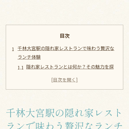
目次
千林大宮駅の隠れ家レストランで味わう贅沢な
ランチ体験
隠れ家レストランとは何か？その魅力を探
る
千林大宮駅で見つける心落ち着くランチス
ポット
贅沢なひとときを演出するランチメニュー
千林大宮駅の隠れ家レスト
の秘密
都会の喧騒を忘れる静かな空間の魅力
ランで味わう贅沢なランチ