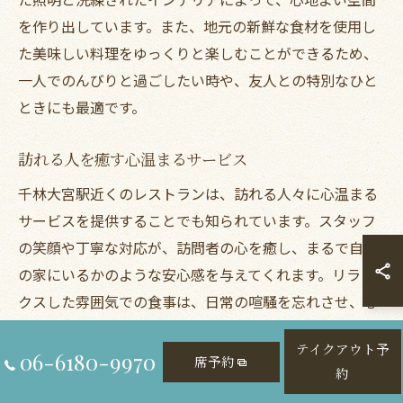
を作り出しています。また、地元の新鮮な食材を使用し
た美味しい料理をゆっくりと楽しむことができるため、
一人でのんびりと過ごしたい時や、友人との特別なひと
ときにも最適です。
訪れる人を癒す心温まるサービス
千林大宮駅近くのレストランは、訪れる人々に心温まる
サービスを提供することでも知られています。スタッフ
の笑顔や丁寧な対応が、訪問者の心を癒し、まるで自分
の家にいるかのような安心感を与えてくれます。リラッ
クスした雰囲気での食事は、日常の喧騒を忘れさせ、心
身ともにリフレッシュさせてくれるでしょう。特に、
テイクアウト予
個々の要望に応じた柔軟なサービスや、特別な配慮が感
06-6180-9970
席予約
約
じられる細やかな心遣いは、訪れる方々を何度も訪問し