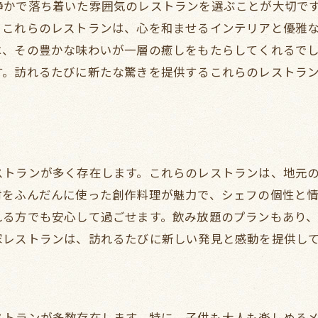
静かで落ち着いた雰囲気のレストランを選ぶことが大切で
飲み放題付きプランの利点
。これらのレストランは、心を和ませるインテリアと優雅
予約なしでもOKな飲み放題スポット
は、その豊かな味わいが一層の癒しをもたらしてくれるで
夕方からの飲み放題プラン
す。訪れるたびに新たな驚きを提供するこれらのレストラ
週末限定の飲み放題イベント
ストランが多く存在します。これらのレストランは、地元
材をふんだんに使った創作料理が魅力で、シェフの個性と
れる方でも安心して過ごせます。飲み放題のプランもあり
家レストランは、訪れるたびに新しい発見と感動を提供し
ストランが多数存在します。特に、子供も大人も楽しめる