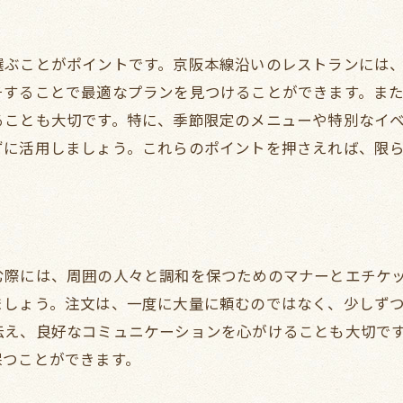
お子様連れにも安心の配慮
特別なリクエストへの対応力
選ぶことがポイントです。京阪本線沿いのレストランには
京阪本線沿いの飲み放題レストランで過ごす至福のひとと
チすることで最適なプランを見つけることができます。ま
ゆっくり過ごせる居心地の良さ
ることも大切です。特に、季節限定のメニューや特別なイ
季節感を楽しむテラス席
ずに活用しましょう。これらのポイントを押さえれば、限
インテリアにこだわった店内
食後のデザートタイムの楽しみ
音楽と共に楽しむ飲み放題
夜景を楽しむレストラン体験
む際には、周囲の人々と調和を保つためのマナーとエチケ
新鮮な料理と飲み放題が楽しめる京阪本線沿いの注目レス
ましょう。注文は、一度に大量に頼むのではなく、少しず
注目シェフのいるレストラン
伝え、良好なコミュニケーションを心がけることも大切で
話題の新規オープン店
保つことができます。
地元で評判の人気店