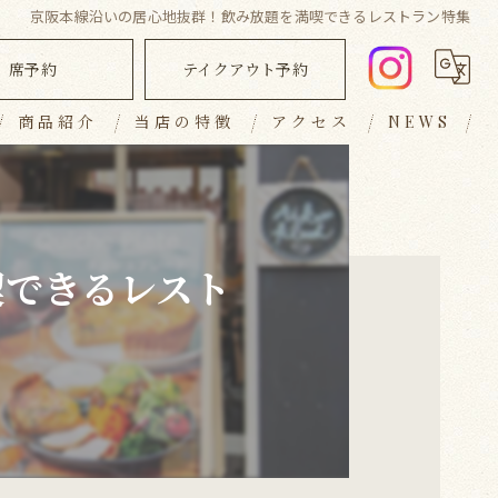
京阪本線沿いの居心地抜群！飲み放題を満喫できるレストラン特集
席予約
テイクアウト予約
商品紹介
当店の特徴
アクセス
NEWS
ランチ
ブログ
ディナー
コラム
喫できるレスト
キッシュ
テイクアウト
おしゃれ