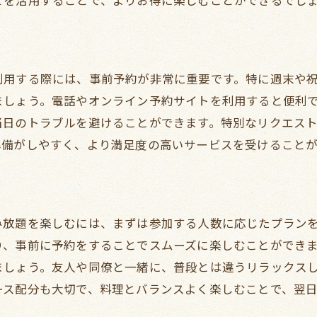
せを活用することで、よりお得に楽しむことができるでし
特別な日を祝うためのプライベートルーム
地元食材を活かした京阪本線沿いのレストラン飲み放題プ
地元の新鮮野菜を使った料理
地産地消の魚介類を楽しむ
利用する際には、事前予約が非常に重要です。特に週末や
ましょう。電話やオンライン予約サイトを利用すると便利
地域特産の肉料理の魅力
当日のトラブルを避けることができます。特別なリクエス
シーズンごとの限定メニュー
準備がしやすく、より満足度の高いサービスを受けることが
地元醸造所とのコラボレーション
オーガニック食材を取り入れた飲み放題
心温まるサービスが魅力の京阪本線沿いで飲み放題を満喫
み放題を楽しむには、まずは参加する人数に応じたプラン
スタッフの心遣いが光るレストラン
り、事前に予約をすることでスムーズに楽しむことができ
思い出に残るサービスの秘訣
ましょう。友人や同僚と一緒に、普段とは違うリラックス
心を込めたおもてなしが嬉しい
ース配分も大切で、料理とバランスよく楽しむことで、翌
リピーターが絶えないサービスの理由