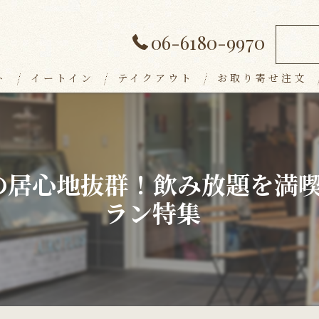
06-6180-9970
ト
イートイン
テイクアウト
お取り寄せ注文
ランチメニュー
デザート
の居心地抜群！飲み放題を満
アラカルト
ラン特集
ドリンク
パーティープラン