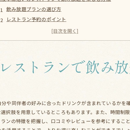
飲み放題プランの選び方
レストラン予約のポイント
グループでの飲み放題の楽しみ方
予算に応じた飲み放題プランの活用
飲み放題のマナーとエチケット
飲み放題を楽しむための健康管理
レストランで飲み放
都会の喧騒を忘れる京阪本線沿いのおすすめ飲み放題レス
静かで落ち着いたレストランを選ぶ
地域密着型の隠れ家レストラン
家族連れに優しいレストラン
自分や同伴者の好みに合ったドリンクが含まれているかを
デートに最適なロマンチックな空間
な選択肢を用意しているところもあります。また、時間制
大人数でも安心の広々とした店内
トランの特徴を把握し、口コミやレビューを参考にするこ