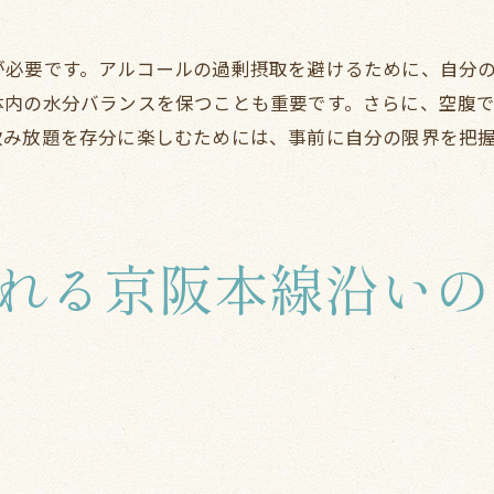
メディアで紹介されたおすすめスポット
口コミで広まる美味しいレストラン
が必要です。アルコールの過剰摂取を避けるために、自分
季節ごとの新メニューを堪能
体内の水分バランスを保つことも重要です。さらに、空腹
京阪本線沿いの隠れ家的レストランで飲み放題を体験
飲み放題を存分に楽しむためには、事前に自分の限界を把
静かな場所での隠れ家的体験
個室でプライベートな時間を楽しむ
秘密にしたい穴場スポット
れる京阪本線沿いの
地元の人しか知らない名店
特別な日に訪れたいレストラン
行くたびに新しい発見のある場所
飲み放題が楽しめる京阪本線沿いのレストラン特集
各沿線エリア別おすすめレストラン
コースメニューとセットで楽しむ