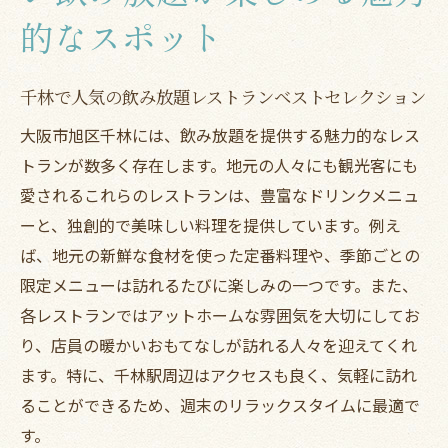
地元の食材を活かした料理と豊富なドリンクメ
的なスポット
ニューで至福のひととき
地元食材を使用した絶品メニューを堪能
千林で人気の飲み放題レストランベストセレクション
季節限定メニューとドリンクの楽しみ方
大阪市旭区千林には、飲み放題を提供する魅力的なレス
食材にこだわるシェフのオススメ料理
トランが数多く存在します。地元の人々にも観光客にも
地元産ワインと料理のペアリング術
愛されるこれらのレストランは、豊富なドリンクメニュ
ヘルシー志向の方におすすめのメニュー
ーと、独創的で美味しい料理を提供しています。例え
飲み放題をさらに楽しむためのコツ
ば、地元の新鮮な食材を使った定番料理や、季節ごとの
限定メニューは訪れるたびに楽しみの一つです。また、
アットホームな雰囲気が魅力の千林のレストラ
各レストランではアットホームな雰囲気を大切にしてお
ン特集
り、店員の暖かいおもてなしが訪れる人々を迎えてくれ
家庭的な雰囲気を大切にしたお店選び
ます。特に、千林駅周辺はアクセスも良く、気軽に訪れ
リラックスできるインテリアの秘密
ることができるため、週末のリラックスタイムに最適で
親しみやすいスタッフとの交流の楽しみ方
す。