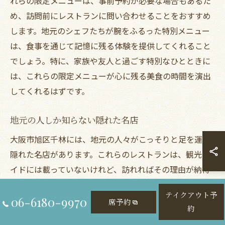
れらの限定メニューは、事前予約が必要な場合もあるた
め、訪問前にレストランに問い合わせることをおすすめ
します。地元のシェフたちが腕をふるった特別メニュー
は、食事を通じて記憶に残る体験を提供してくれること
でしょう。特に、家族や友人と過ごす特別なひとときに
は、これらの限定メニューが心に残る美食の時間を演出
してくれるはずです。
地元の人しか知らない隠れた名店
大阪市旭区千林には、地元の人々がこっそりと足を運ぶ
隠れた名店があります。これらのレストランは、観光ガ
イドには載っていないけれど、訪れればその理由が納得
できるほどの魅力を持っています。特に、落ち着いた雰
テイクアウト予
囲気の中で楽しむ飲み放題メニューは、心地よい時間を
06-6180-9970
席予約
約
演出します。シェフが心を込めて提供する料理は、新鮮