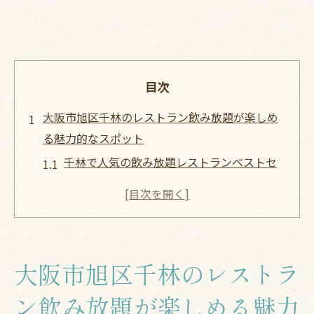
目次
大阪市旭区千林のレストラン飲み放題が楽しめ
る魅力的なスポット
千林で人気の飲み放題レストランベストセ
レクション
地元住民に愛される飲み放題の秘密
飲み放題プランの選び方ガイド
週末に訪れたい千林の飲み放題スポット
大阪市旭区千林のレストラ
飲み放題初心者にも安心なレストラン紹介
飲み放題にぴったりな料理のペアリング
ン飲み放題が楽しめる魅力