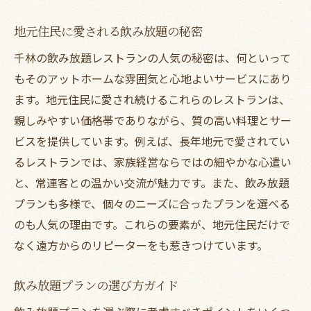
常連客に愛される理由とは
アットホームなイベントやパーティープラ
地元住民に愛される飲み放題の秘密
ン
千林の飲み放題レストランの人気の秘密は、何といって
初めての来店でも安心なレストラン
もそのアットホームな雰囲気と心地よいサービスにあり
家族や友人と過ごす心地よい時間を提供する千
ます。地元住民に愛され続けるこれらのレストランは、
林の飲み放題スポット
親しみやすい価格帯でありながら、質の高い料理とサー
家族で楽しむ飲み放題のポイント
ビスを提供しています。例えば、長年地元で愛されてい
るレストランでは、家族経営ならではの細やかな心遣い
友人との集まりに最適なレストラン
と、常連客との温かい交流が魅力です。また、飲み放題
子供連れでも安心の設備紹介
プランも多様で、個々のニーズに合ったプランを選べる
プライベート空間を楽しめるお店
のも人気の理由です。これらの要素が、地元住民だけで
特別な日に訪れたい記念日プラン
なく遠方からのリピーターをも惹きつけています。
飲み放題を通じて深まる絆の作り方
地元で評判のレストランで味わう特別な食事体
飲み放題プランの選び方ガイド
験