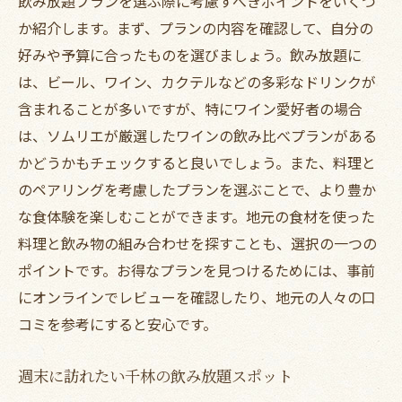
飲み放題プランを選ぶ際に考慮すべきポイントをいくつ
口コミ高評価の飲み放題レストラン
か紹介します。まず、プランの内容を確認して、自分の
評判の味を求めるグルメの聖地
好みや予算に合ったものを選びましょう。飲み放題に
地元の名物料理を楽しむコツ
は、ビール、ワイン、カクテルなどの多彩なドリンクが
含まれることが多いですが、特にワイン愛好者の場合
特別な日を彩る限定メニュー紹介
は、ソムリエが厳選したワインの飲み比べプランがある
地元の人しか知らない隠れた名店
かどうかもチェックすると良いでしょう。また、料理と
美食家も納得のシェフおすすめメニュー
のペアリングを考慮したプランを選ぶことで、より豊か
木の温もりを感じる内装が自慢の千林の飲み放
な食体験を楽しむことができます。地元の食材を使った
題レストラン
料理と飲み物の組み合わせを探すことも、選択の一つの
木材を活かしたおしゃれなインテリア
ポイントです。お得なプランを見つけるためには、事前
自然素材で心地よい空間作り
にオンラインでレビューを確認したり、地元の人々の口
温かみのある照明でリラックス
コミを参考にすると安心です。
内装デザインにこだわるお店
週末に訪れたい千林の飲み放題スポット
木の香りが広がる癒しの空間