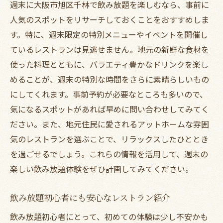
週末に大阪市旭区千林で飲み放題を楽しむなら、事前に
インテリアに込められたオーナーの思い
人気のスポットをリサーチしておくことをおすすめしま
大阪市旭区千林での飲み放題を楽しむためのお
す。特に、週末限定の特別メニューやイベントを開催し
すすめ情報
ているレストランは見逃せません。地元の新鮮な食材を
千林での飲み放題の楽しみ方ガイド
使った料理とともに、バラエティ豊かなドリンクを楽し
コスパ抜群の飲み放題プランを探す
めることが、週末の特別な時間をさらに素晴らしいもの
飲み放題を満喫するための事前準備
にしてくれます。事前予約が必要なところも多いので、
地元のイベント情報と合わせた楽しみ方
気になるスポットがあれば早めに問い合わせしてみてく
飲み放題をより楽しむための豆知識
ださい。また、地元住民に愛されるアットホームな雰囲
千林での飲み放題でおすすめのアクティビ
気のレストランを選ぶことで、リラックスしたひととき
ティ
を過ごせるでしょう。これらの情報を活用して、週末の
楽しい飲み放題体験をぜひ計画してみてください。
訪れる人々を歓迎する温かみのあるレストラン
選び
飲み放題初心者にも安心なレストラン紹介
初めての来店でも安心できる雰囲気
飲み放題初心者にとって、初めての体験は少し不安かも
温かいおもてなしが魅力のお店