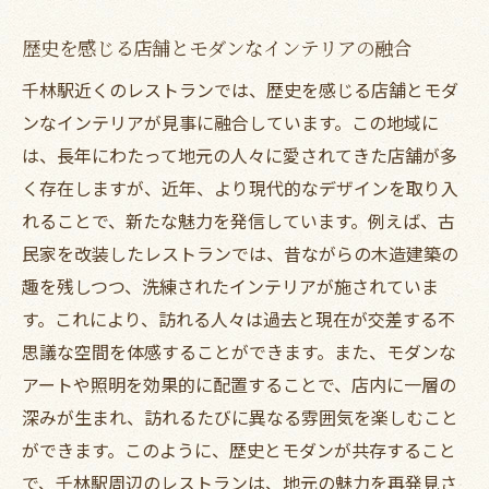
来店者を楽しませるサプライズ演出
歴史を感じる店舗とモダンなインテリアの融合
丁寧なおもてなしが魅力の小さなレストラ
千林駅近くのレストランでは、歴史を感じる店舗とモダ
ン
ンなインテリアが見事に融合しています。この地域に
記念日を祝う特別なランチコース
は、長年にわたって地元の人々に愛されてきた店舗が多
千林駅付近のレストランで味わうリラックスタ
く存在しますが、近年、より現代的なデザインを取り入
イム
れることで、新たな魅力を発信しています。例えば、古
自然光が差し込む開放的な空間で過ごす時
民家を改装したレストランでは、昔ながらの木造建築の
間
趣を残しつつ、洗練されたインテリアが施されていま
ゆったりとしたソファ席でのランチタイム
す。これにより、訪れる人々は過去と現在が交差する不
思議な空間を体感することができます。また、モダンな
心地よい風が吹き抜けるテラス席の魅力
アートや照明を効果的に配置することで、店内に一層の
本を片手に楽しむ静かなランチ
深みが生まれ、訪れるたびに異なる雰囲気を楽しむこと
隠れ家レストランでのゆったりブランチ
ができます。このように、歴史とモダンが共存すること
午後のひとときを彩るスイーツタイム
で、千林駅周辺のレストランは、地元の魅力を再発見さ