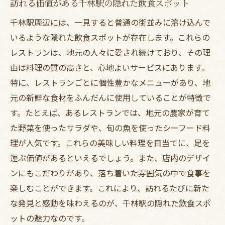
訪れる価値がある千林駅の隠れた飲食スポット
ストラン
千林駅周辺には、一見すると普通の街並みに溶け込んで
一度は試したい個性的な料理の数々
いるような隠れた飲食スポットが存在します。これらの
シェフの遊び心が光る創作メニュー
レストランは、地元の人々に愛され続けており、その理
他では味わえない特別な一皿
由は料理の質の高さと、心地よいサービスにあります。
グルメ通も納得の独創的なメニュー
特に、レストランごとに個性豊かなメニューがあり、地
ディナータイムとは違うランチ限定メニュ
元の新鮮な食材をふんだんに使用していることが特徴で
ー
す。たとえば、あるレストランでは、地元の農家が育て
料理とアートが融合した美しい一皿
た野菜を使ったサラダや、旬の魚を使ったシーフード料
旭区の隠れ家ランチレストランでの心温まるお
理が人気です。これらの美味しい料理を目当てに、足を
もてなし
運ぶ価値があるといえるでしょう。また、店内のデザイ
ンにもこだわりがあり、落ち着いた雰囲気の中で食事を
スタッフの心遣いに癒されるひととき
楽しむことができます。これにより、訪れるたびに新た
温かみのあるサービスと一緒に楽しむラン
な発見と感動を味わえるのが、千林駅の隠れた飲食スポ
チ
ットの魅力なのです。
アットホームな雰囲気で迎えてくれるお店