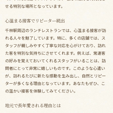
特別なランチ体験ができる旭区の隠れ家的レス
せる特別な場所となっています。
トラン
予約必須の人気ランチコース
心温まる接客でリピーター続出
サプライズにもぴったりなシークレットメ
千林駅周辺のランチレストランでは、心温まる接客が訪
ニュー
れる人々を魅了しています。特に、多くの店舗では、ス
シェフと直接対話できるカウンター席の魅
タッフが親しみやすく丁寧な対応を心がけており、訪れ
力
た客を特別な気持ちにさせてくれます。例えば、常連客
食通も唸る独創的な料理の数々
の好みを覚えておいてくれるスタッフがいることは、訪
問者にとって非常に嬉しいものです。このような心遣い
プライベートな空間での贅沢ランチ
が、訪れるたびに新たな感動を生み出し、自然とリピー
訪れる度に新しい発見があるお店
ターが多くなる理由となっています。あなたもぜひ、こ
の温かい接客を体験してみてください。
地元で長年愛される理由とは