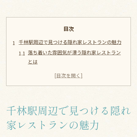
目次
千林駅周辺で見つける隠れ家レストランの魅力
落ち着いた雰囲気が漂う隠れ家レストラン
とは
地元の食材を活かしたこだわりのメニュー
訪れる価値がある千林駅の隠れた飲食スポ
ット
歴史を感じる店舗とモダンなインテリアの
千林駅周辺で見つける隠れ
融合
心温まる接客でリピーター続出
家レストランの魅力
地元で長年愛される理由とは