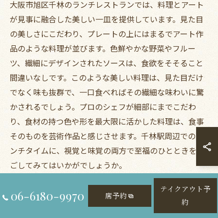
大阪市旭区千林のランチレストランでは、料理とアート
が見事に融合した美しい一皿を提供しています。見た目
の美しさにこだわり、プレートの上にはまるでアート作
品のような料理が並びます。色鮮やかな野菜やフルー
ツ、繊細にデザインされたソースは、食欲をそそること
間違いなしです。このような美しい料理は、見た目だけ
でなく味も抜群で、一口食べればその繊細な味わいに驚
かされるでしょう。プロのシェフが細部にまでこだわ
り、食材の持つ色や形を最大限に活かした料理は、食事
そのものを芸術作品と感じさせます。千林駅周辺でのラ
ンチタイムに、視覚と味覚の両方で至福のひとときを過
ごしてみてはいかがでしょうか。
テイクアウト予
06-6180-9970
席予約
約
旭区の隠れ家ランチレスト