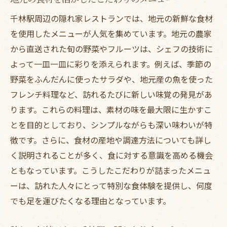
シェフ自慢の創作料理とその魅力
千林駅周辺の隠れ家レストランでは、地元の新鮮な食材
を使用したメニューが人気を集めています。地元の農家
季節ごとに変わる特別メニューの紹介
から直送された旬の野菜やフルーツは、シェフの技術に
体に優しい自然派料理のすすめ
よって一皿一皿に彩りを添えられます。例えば、季節の
日常を忘れる旭区のランチスポットで幸せな時
野菜をふんだんに使ったサラダや、地元産の魚を使った
間を
フレンチ料理など、訪れるたびに新しい味覚の発見があ
非日常を味わえる洗練された空間
ります。これらの料理は、素材の味を最大限に生かすこ
静かな住宅街に佇む隠れた名店
とを目的としており、シンプルながらも深い味わいが特
心地よい音楽とともに楽しむカフェランチ
徴です。さらに、食材の産地や調達方法についても詳し
都会の喧騒を離れた静寂のひととき
く説明されることが多く、食に対する意識を高める機会
写真映えする美しいプレートランチ
ともなっています。こうしたこだわりが詰まったメニュ
ーは、訪れた人々にとって特別な食体験を提供し、何度
友人との語らいに最適なカジュアルダイニ
でも足を運びたくなる理由となっています。
ング
千林駅周辺のユニークなメニューを提供するレ