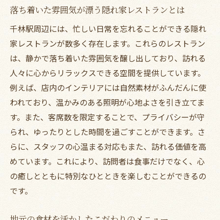
旭区の隠れ家ランチスポットで過ごす特別なひ
落ち着いた雰囲気が漂う隠れ家レストランとは
ととき
千林駅周辺には、忙しい日常を忘れることができる隠れ
忙しい日常を忘れるリラックス空間
家レストランが数多く存在します。これらのレストラン
友人や家族とのランチに最適な場所
は、静かで落ち着いた雰囲気を醸し出しており、訪れる
人々に心からリラックスできる空間を提供しています。
特別な日を彩る上質なランチタイム
例えば、店内のインテリアには自然素材がふんだんに使
隠れ家レストランでのプライベート感
われており、温かみのある照明が心地よさを引き立てま
こだわりのデザートで締める幸せな時間
す。また、客席数を限定することで、プライバシーが守
閑静な通りに佇む旭区のランチ名所
られ、ゆったりとした時間を過ごすことができます。さ
地元食材を堪能する千林駅のランチレストラン
らに、スタッフの心温まる対応もまた、訪れる価値を高
特集
めています。これにより、訪問者は食事だけでなく、心
新鮮な野菜を使ったヘルシーメニュー
の癒しとともに特別なひとときを楽しむことができるの
地元の漁港から直送された新鮮な魚介類
です。
大阪ならではの味を楽しめるランチメニュ
地元の食材を活かしたこだわりのメニュー
ー