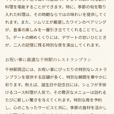
料理を堪能することができます。特に、季節の旬を取り
食文化の深さを知る千林駅のレストラン
入れた料理は、その時期ならではの味わいを提供してく
料理が結ぶ人々の交流と感動
れます。また、ソムリエが厳選したワインのペアリング
が、食事の楽しみを一層引き立ててくれることでしょ
う。デートの締めくくりには、デザートの甘いひととき
が、二人の記憶に残る特別な夜を演出してくれます。
お祝い事に最適な千林駅のレストランプラン
千林駅周辺には、お祝い事にぴったりの特別なレストラ
ンプランを提供する店舗が多く、特別な瞬間を華やかに
彩ります。例えば、誕生日や記念日には、シェフが手掛
けるコース料理が人気で、その贅沢なメニューは訪れる
たびに新しい驚きを与えてくれます。特別な席を予約
し、心のこもったサービスと共に、季節の食材を活かし