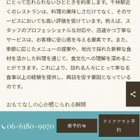
にとって忘れられないひとときを約束します。千林駅近
くのレストランは、料理の美味しさだけでなく、そのサ
ービスにおいても高い評価を受けています。例えば、ス
タッフのプロフェッショナルな対応や、迅速かつ丁寧な
サービスは、お客様に安心感を与える要素です。また、
季節に応じたメニューの提案や、地元で採れた新鮮な食
材を活かした料理を通じて、食文化への理解を深めるこ
とができます。これにより、訪れる人々にとって単なる
食事以上の経験を提供し、再訪を促す要因となっている
のです。
おもてなしの心が感じられる瞬間
千林駅付近のレストランでは、おもてなしの心を強く感
テイクアウト予
06-6180-9970
じられる瞬間が数多くあります。例えば、訪れるたびに
席予約
約
変わる季節の食材を活かした特別メニューや、お客様の