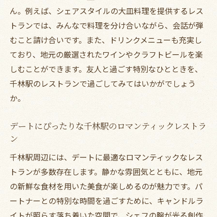
非日常を感じられるレストランの雰囲気
ん。例えば、シェアスタイルの大皿料理を提供するレス
季節の旬を楽しむレストランのおすすめメニュ
トランでは、みんなで料理を分け合いながら、会話が弾
ー
むこと請け合いです。また、ドリンクメニューも充実し
季節限定のスペシャルメニューの魅力
ており、地元の厳選されたワインやクラフトビールを楽
旬の食材を使ったおすすめ料理
しむことができます。友人と過ごす特別なひとときを、
千林駅のレストランで過ごしてみてはいかがでしょう
季節の変化を味わえる創作料理
か。
シェフのおすすめ季節のデザート
旬の素材を活かしたヘルシーメニュー
デートにぴったりな千林駅のロマンティックレストラ
季節感を大切にした料理の魅力
ン
千林駅での美食体験が生む新たな感動
千林駅周辺には、デートに最適なロマンティックなレス
初めて訪れる方へのおすすめレストラン
トランが多数存在します。静かな雰囲気とともに、地元
リピーターも納得の美食体験
の新鮮な食材を用いた美食が楽しめるのが魅力です。パ
食事がもたらす心に残る感動の瞬間
ートナーとの特別な時間を過ごすために、キャンドルラ
イトが照らす落ち着いた空間で、シェフの腕が光る創作
新たな味覚との出会いが広がる理由