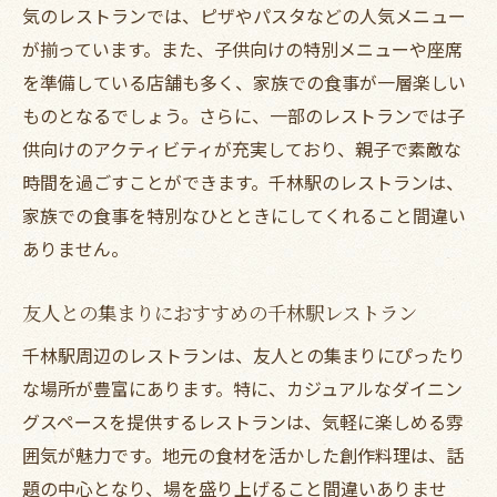
気のレストランでは、ピザやパスタなどの人気メニュー
心温まるおもてなしが魅力のレストラン
が揃っています。また、子供向けの特別メニューや座席
お客様のニーズに応える柔軟なサービス
を準備している店舗も多く、家族での食事が一層楽しい
スタッフの笑顔が生む安心感
ものとなるでしょう。さらに、一部のレストランでは子
一流のサービスを提供するレストランの特
供向けのアクティビティが充実しており、親子で素敵な
徴
時間を過ごすことができます。千林駅のレストランは、
おもてなしの心が感じられる瞬間
家族での食事を特別なひとときにしてくれること間違い
リピーターが絶えない理由とは
ありません。
都会の喧騒を忘れるレストランの魅力
友人との集まりにおすすめの千林駅レストラン
静かな場所で楽しむ贅沢なひととき
千林駅周辺のレストランは、友人との集まりにぴったり
日常を忘れさせる特別な空間
な場所が豊富にあります。特に、カジュアルなダイニン
自然に囲まれたレストランでの癒し体験
グスペースを提供するレストランは、気軽に楽しめる雰
都会のオアシスとしての役割を果たす理由
囲気が魅力です。地元の食材を活かした創作料理は、話
ストレス解消にぴったりなレストラン選び
題の中心となり、場を盛り上げること間違いありませ