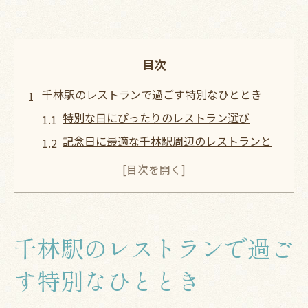
目次
千林駅のレストランで過ごす特別なひととき
特別な日にぴったりのレストラン選び
記念日に最適な千林駅周辺のレストランと
は
家族で楽しむ千林駅のレストラン
友人との集まりにおすすめの千林駅レスト
ラン
千林駅のレストランで過ご
デートにぴったりな千林駅のロマンティッ
クレストラン
す特別なひととき
お祝い事に最適な千林駅のレストランプラ