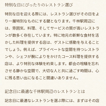
ン
特別な日にぴったりのレストラン選び
地元食材を活かしたレストランの創作料理
特別な日を迎える際には、レストラン選びがその日をよ
千林駅レストランの地産地消の取り組み
り一層特別なものにする鍵となります。千林駅周辺に
新鮮な地元食材を使った創作料理の魅力
は、雰囲気、料理、そしてサービスの質が高いレストラ
ンが数多く存在しています。特に地元の新鮮な食材を活
シェフのこだわりが光る創作メニュー
かした料理を提供する店は、ゲストに感動を与えること
地元食材を活かした季節限定メニュー
でしょう。例えば、プライベートな空間を持つレストラ
健康志向の方におすすめの地元食材を使っ
ンや、シェフが腕によりをかけたコース料理を提供する
た料理
店は、より特別な体験を約束します。都会の喧騒を忘れ
地元の味覚を楽しむ料理の数々
させる静かな空間で、大切な人と共に過ごす時間は、心
落ち着いた空間で楽しむレストランの魅力
に残る思い出になること間違いありません。
心地よい空間がもたらすリラックス効果
プライベート空間での食事の魅力
記念日に最適な千林駅周辺のレストランとは
インテリアにもこだわった千林駅のレスト
記念日に最適なレストランを選ぶ際には、まずはその店
ラン