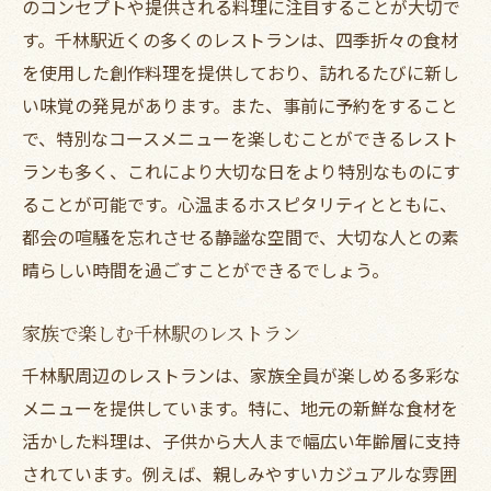
のコンセプトや提供される料理に注目することが大切で
静かな環境で味わう料理の美味しさ
す。千林駅近くの多くのレストランは、四季折々の食材
を使用した創作料理を提供しており、訪れるたびに新し
落ち着いた雰囲気での食事が心に残る理由
い味覚の発見があります。また、事前に予約をすること
都会の喧騒を忘れる癒しの空間
で、特別なコースメニューを楽しむことができるレスト
心に残る美食体験を提供するパーティープラン
ランも多く、これにより大切な日をより特別なものにす
特別なイベントに最適なパーティープラン
ることが可能です。心温まるホスピタリティとともに、
シェフのスペシャルメニューが楽しめるプ
都会の喧騒を忘れさせる静謐な空間で、大切な人との素
ラン
晴らしい時間を過ごすことができるでしょう。
少人数から大人数まで対応可能なプランの
幅広さ
家族で楽しむ千林駅のレストラン
オーダーメイドで叶える理想のパーティー
千林駅周辺のレストランは、家族全員が楽しめる多彩な
予算に合わせた柔軟なプラン提案
メニューを提供しています。特に、地元の新鮮な食材を
ゲストに喜ばれるサプライズ演出
活かした料理は、子供から大人まで幅広い年齢層に支持
されています。例えば、親しみやすいカジュアルな雰囲
ホスピタリティが光る千林駅のレストラン