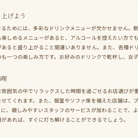
プラン選びのポイントとコツ
テラス席で楽しむ女子会の醍醐味
り上げよう
口コミで選ぶ！旭区のベスト飲み放題
せるためには、多彩なドリンクメニューが欠かせません。
隠れ家的な飲み放題スポットを見つけよう
も楽しめるメニューがあると、アルコールを控えたい方で
阪市旭区のディナーで女子会を盛り上げる飲み放題のポイ
があると盛り上がること間違いありません。また、各種ド
のも一つの楽しみ方です。お好みのドリンクで乾杯し、女
季節のカクテルで女子会を彩る
飲み放題の時間をフル活用するコツ
満喫
女子会に最適なドリンク選びのアドバイス
予算に合わせた飲み放題プランの選択肢
な雰囲気の中でリラックスした時間を過ごせるお店選びが
ませてくれます。また、個室やソファ席を備えた店舗は、
オリジナルカクテルで特別感を演出
らに、親しみやすいスタッフのサービスが加わることで、
デザート付きプランで女子会を締めくくる
境があれば、すぐに打ち解けることができるでしょう。
子会を旭区でさらに楽しく！飲み放題ディナーの選び方
女子会で人気の飲み放題メニューを知る