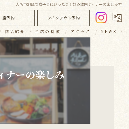
大阪市旭区で女子会にぴったり！飲み放題ディナーの楽しみ方
席予約
テイクアウト予約
商品紹介
当店の特徴
アクセス
NEWS
ランチ
ブログ
ディナー
コラム
ィナーの楽しみ
キッシュ
テイクアウト
おしゃれ