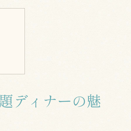
題ディナーの魅
を探ろう