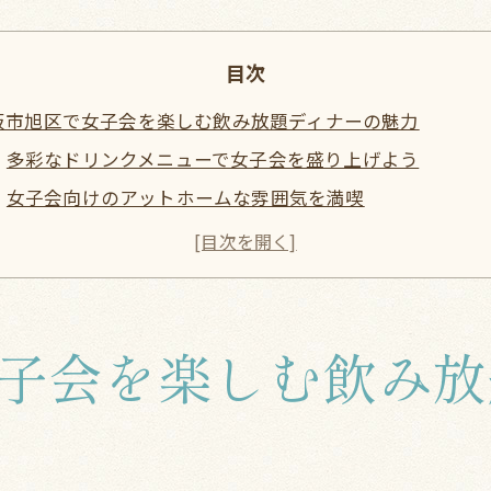
目次
阪市旭区で女子会を楽しむ飲み放題ディナーの魅力
多彩なドリンクメニューで女子会を盛り上げよう
女子会向けのアットホームな雰囲気を満喫
料理とドリンクの絶妙なマリアージュを体験
女子会にふさわしいプライベート空間の魅力
飲み放題のコスパが女子会にぴったり
シーズンごとの限定メニューを要チェック
子会を楽しむ飲み放
区のディナーシーンで女子会にぴったりの飲み放題プラン
飲み放題付きのおすすめレストランをチェック
人気の女子会スポットを巡る