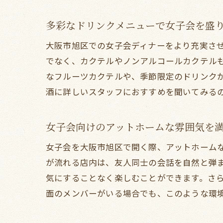
多彩なドリンクメニューで女子会を盛
大阪市旭区での女子会ディナーをより充実さ
でなく、カクテルやノンアルコールカクテル
大
なフルーツカクテルや、季節限定のドリンク
酒に詳しいスタッフにおすすめを聞いてみる
女子会向けのアットホームな雰囲気を
女子会を大阪市旭区で開く際、アットホーム
が流れる店内は、友人同士の会話を自然と弾
気にすることなく楽しむことができます。さ
面のメンバーがいる場合でも、このような環
女