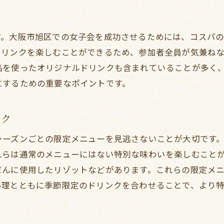
写真映えする女子会スポットの選び方
思い出を彩るサプライズ演出のアイデア
す。大阪市旭区での女子会を成功させるためには、コスパ
特別な日のディナーにぴったりな飲み放題
ドリンクを楽しむことができるため、参加者全員が気兼ね
女子会のためのオリジナル演出の提案
品を使ったオリジナルドリンクも含まれていることが多く
にするための重要なポイントです。
テーブルデコレーションで女子会を華やかに
参加者全員が楽しめる工夫とアイデア
ック
み放題ディナーで女子会を旭区で最高の思い出に
女子会の思い出を写真に収めるポイント
シーズンごとの限定メニューを見逃さないことが大切です
心に残る女子会の演出方法
れらは通常のメニューにはない特別な味わいを楽しむこと
だんに使用したリゾットなどがあります。これらの限定メ
参加者全員が楽しむためのゲームとアクティビティ
料理とともに季節限定のドリンクを合わせることで、より
飲み放題ディナーでのサプライズプレゼント
特別な瞬間を演出するための音楽選び
女子会の締めくくりにぴったりな一品