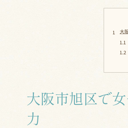
大
大阪市旭区で女
旭
力