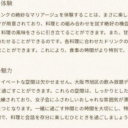
を体験
ディナーに最適な飲み放題プランの選び方
リンクの絶妙なマリアージュを体験することは、まさに楽し
美味しい料理と一緒に楽しむ飲み物の秘訣
クが用意されており、料理との組み合わせを試す絶好の機
女子会におすすめのフードペアリング
、料理の風味をさらに引き立てることができます。また、
おしゃれな女子会にぴったりな店選び
持たせることができるのです。各料理に合わせたドリンク
予約前に確認したい飲み放題のポイント
むことができます。これにより、食事の時間がより特別で、
区での女子会に最適な飲み放題ディナーの体験談
実際に訪れた女子会プランの感想
の魅力
飲み放題ディナーでの失敗談と成功談
ライベートな空間は欠かせません。大阪市旭区の飲み放題
女子会で人気の飲み放題プラン体験記
て過ごすことができます。これらの空間は、しっかりとし
参加者の声を活かした次回プランのヒント
洗練されており、女子会にふさわしいおしゃれな雰囲気が
飲み放題ディナーで思い出に残ったエピソード
とつとなります。一緒に過ごす仲間との時間を大切にし、
参加者全員が満足した女子会の秘訣
間で、料理と会話を存分に楽しむひとときを過ごしましょ
ィナーを通じて大阪市旭区での女子会を思い出深いものに