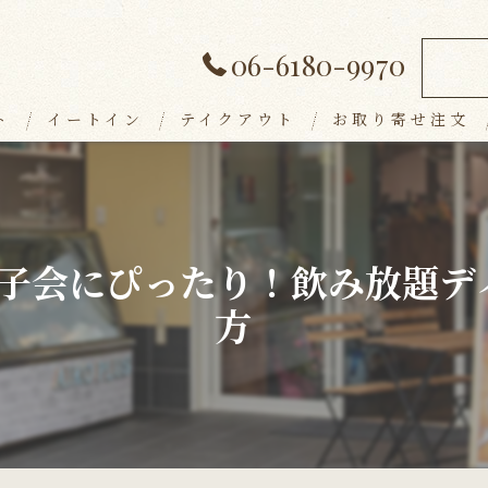
06-6180-9970
ト
イートイン
テイクアウト
お取り寄せ注文
ランチメニュー
デザート
子会にぴったり！飲み放題デ
アラカルト
方
ドリンク
パーティープラン