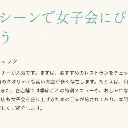
阪市旭区でディナーを楽しむ女子会の成功の秘訣
シーンで女子会にぴ
計画的な予約と下見の重要性
全員が楽しむための参加者ニーズの把握
う
飲み放題の選択肢を活かしたプランニング
会話が弾む女子会の工夫とアイデア
日程と時間帯選びのポイント
チェック
アンケートを利用した次回女子会へのフィードバック
ィナーが人気です。まずは、おすすめのレストランをチェ
理のクオリティも高いお店が多く存在します。たとえば、和
。また、各店舗では季節ごとの特別メニューや、おしゃれ
お店も女子会を盛り上げるための工夫が施されており、本
詳しくご紹介します。