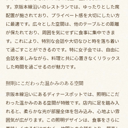
眺めの良いテラスがあるスポット
す。京阪本線沿いのレストランでは、ゆったりとした席
京阪本線のディナーレストラン選びで女子会が
配置が施されており、プライベート感を大切にしたい方
もっと楽しくなる
に最適です。広々とした空間は、他のテーブルとの距離
口コミで人気の店を探す方法
が保たれており、周囲を気にせずに食事に集中できま
す。これにより、特別な会話や大切なひと時を落ち着い
女子会にぴったりなメニューの選び方
て過ごすことができるのです。特に女子会では、自由に
予算に合わせたレストラン選びのポイント
会話を楽しみながら、料理と共に心置きなくリラックス
アクセスの良さで選ぶ利便性の高い場所
した時間を過ごせるのが魅力です。
サプライズ演出が可能なレストラン
アフターディナーにおすすめのカフェ
照明にこだわった温かみのある空間
ディナーデートに最適！京阪本線で女子会を盛
京阪本線沿いにあるディナースポットでは、照明にこだ
り上げる方法
わった温かみのある空間が特徴です。店内に足を踏み入
写真映えする料理とデザート
れると、柔らかな光が部屋全体を包み込み、心地よい雰
スペシャルイベントを計画する方法
囲気が広がります。この照明デザインは、食事をさらに
音楽やパフォーマンスで特別な時間を演出