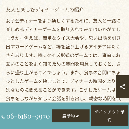
友人と楽しむディナーゲームの紹介
女子会ディナーをより楽しくするために、友人と一緒に
楽しめるディナーゲームを取り入れてみてはいかがでし
ょうか。例えば、簡単なクイズ大会や、思い出話を引き
出すカードゲームなど、場を盛り上げるアイデアはたく
さんあります。特にクイズ形式のゲームでは、事前にお
互いのことをよく知るための質問を用意しておくと、さ
らに盛り上がることでしょう。また、食事の合間にちょ
っとしたゲームを挟むことで、ディナーの時間をより特
別なものに変えることができます。こうしたゲームは、
食事をしながら楽しい会話を引き出し、親密な時間を共
有する絶好の機会となります。
テイクアウト予
06-6180-9970
席予約
約
季節感を演出するプロジェクションマッピング