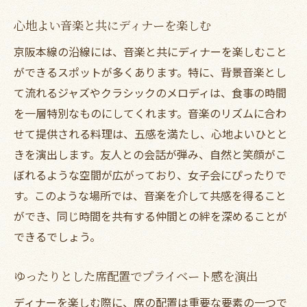
地元食材を使ったこだわりメニュー
心地よい音楽と共にディナーを楽しむ
シェフおすすめのコース料理を体験
京阪本線の沿線には、音楽と共にディナーを楽しむこと
友人と分け合うシェアスタイル
ができるスポットが多くあります。特に、背景音楽とし
食後のデザートで締めくくる贅沢な時間
て流れるジャズやクラシックのメロディは、食事の時間
ペアリングされたワインでさらに美味しく
を一層特別なものにしてくれます。音楽のリズムに合わ
季節限定メニューで旬を楽しむ
せて提供される料理は、五感を満たし、心地よいひとと
きを演出します。友人との会話が弾み、自然と笑顔がこ
女子会で訪れたい京阪本線沿いの絶品ディナー
ぼれるような空間が広がっており、女子会にぴったりで
スポット
す。このような場所では、音楽を介して共感を得ること
和洋折衷のメニューが魅力のレストラン
ができ、同じ時間を共有する仲間との絆を深めることが
隠れ家的な雰囲気の小さなお店
できるでしょう。
地元で愛されるカフェレストラン
クリエイティブなシェフのいるお店
ゆったりとした席配置でプライベート感を演出
予約必須のおしゃれなお店
ディナーを楽しむ際に、席の配置は重要な要素の一つで