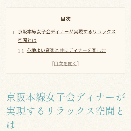
目次
京阪本線女子会ディナーが実現するリラックス
空間とは
心地よい音楽と共にディナーを楽しむ
ゆったりとした席配置でプライベート感を
演出
照明にこだわった温かみのある空間
女子会に最適なインテリアデザイン
京阪本線女子会ディナーが
季節を感じるインテリアと装飾
静かな環境で会話を楽しむ工夫
実現するリラックス空間と
美食の宝庫！京阪本線沿いで見つけるディナー
は
の楽しみ方