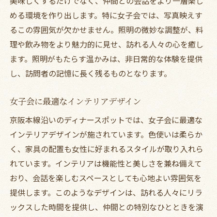
美味しくするだけでなく、仲間との会話をより一層楽し
める環境を作り出します。特に女子会では、写真映えす
記念日のサプライズアイディア
るこの雰囲気が欠かせません。照明の微妙な調整が、料
友人と楽しむディナーゲームの紹介
理や飲み物をより魅力的に見せ、訪れる人々の心を癒し
季節感を演出するプロジェクションマッピ
ます。照明がもたらす温かみは、非日常的な体験を提供
ング
し、訪問者の記憶に長く残るものとなります。
京阪本線沿いのディナーで女子会を楽しむため
のポイント
女子会に最適なインテリアデザイン
事前のリサーチで失敗しない店選び
京阪本線沿いのディナースポットでは、女子会に最適な
アレルギー対応の確認を忘れずに
インテリアデザインが施されています。色使いは柔らか
時間を有効に使うタイムマネジメント
く、家具の配置も女性に好まれるスタイルが取り入れら
予算とクーポンを活用した賢いプランニン
れています。インテリアは機能性と美しさを兼ね備えて
グ
おり、会話を楽しむスペースとしても心地よい雰囲気を
お揃いのドレスコードで団結感を楽しむ
提供します。このようなデザインは、訪れる人々にリラ
ックスした時間を提供し、仲間との特別なひとときを演
写真撮影スポットを事前にチェック