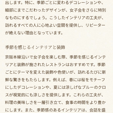
出します。特に、季節ごとに変わるデコレーションや、
女子会におすすめ！京阪本線沿いのディナース
細部にまでこだわったデザインが、女子会をさらに特別
ポットガイド
なものにするでしょう。こうしたインテリアの工夫が、
初心者でも安心の予約方法
訪れるすべての人に心地よい空間を提供し、リピーター
女子会向けプランが充実したレストラン
が絶えない理由となっています。
駅から徒歩圏内で便利なスポット
歴史と文化を感じる趣のある店
季節を感じるインテリアと装飾
多国籍料理が楽しめるユニークな場所
京阪本線沿いで女子会を楽しむ際、季節を感じるインテ
夜景が美しいスポットで特別な時間を
リアと装飾が施されたレストランはおすすめです。季節
京阪本線ディナーで女子会の思い出を彩る理想
ごとにテーマを変えた装飾や色使いが、訪れるたびに新
の場所選び
鮮な驚きをもたらします。例えば、春には桜をモチーフ
にしたデコレーションや、夏には涼しげなブルーのクロ
特別な日のためのプライベートルーム
スが視覚的にも涼しさを提供します。これらの工夫が、
女子会のテーマに合わせた店選び
料理の美味しさを一層引き立て、食事の時間をより豊か
アートに囲まれたクリエイティブ空間
にします。また、季節感のあるインテリアは、会話を盛
自然に囲まれたリラックススポット