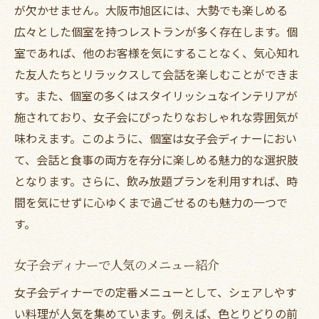
旭区の隠れ家レストランでの女子会
が欠かせません。大阪市旭区には、大勢でも楽しめる
リラックスできるカジュアルディナー
広々とした個室を持つレストランが多く存在します。個
大阪市旭区の女子会で選ぶべきディナーのポイ
室であれば、他のお客様を気にすることなく、気心知れ
ント
た友人たちとリラックスして会話を楽しむことができま
す。また、個室の多くはスタイリッシュなインテリアが
失敗しないディナー店選びのコツ
施されており、女子会にぴったりなおしゃれな雰囲気が
費用対効果抜群のディナーとは
味わえます。このように、個室は女子会ディナーにおい
友人の好みに合ったメニュー選び
て、会話と食事の両方を存分に楽しめる魅力的な選択肢
アクセス抜群のディナースポット
となります。さらに、飲み放題プランを利用すれば、時
豊富なドリンクメニューのある店
間を気にせずに心ゆくまで過ごせるのも魅力の一つで
季節限定プランを楽しむディナー
す。
ディナーで楽しむ旭区の魅力的な女子会スポッ
ト
女子会ディナーで人気のメニュー紹介
旭区のディナーでしか味わえない料理
女子会ディナーでの定番メニューとして、シェアしやす
魅力的な女子会スポットとは
い料理が人気を集めています。例えば、色とりどりの前