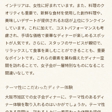
インテリアは、女性に好まれています。また、料理のク
オリティも重要で、新鮮な食材を使用した創作料理や、
美味しいデザートが提供されるお店が上位にランクイン
しています。これに加えて、コストパフォーマンスも考
慮され、手頃な価格で豪華なディナーが楽しめるスポッ
トが人気です。さらに、スタッフのサービスが親切で、
リラックスして食事を楽しむことができることも、重要
なポイントです。これらの要素を兼ね備えたディナー空
間を訪れることで、女子会が一層特別なものになること
間違いなしです。
テーマ性にこだわったディナー体験
大阪市旭区での女子会ディナーに、テーマ性のあるディ
ナー体験を取り入れるのはいかがでしょうか。テーマ性
のある空間は、訪れる人々に一風変わった体験を提供