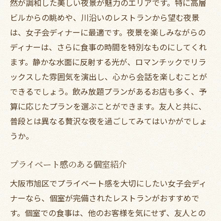
然が調和した美しい夜景が魅力のエリアです。特に高層
ビルからの眺めや、川沿いのレストランから望む夜景
は、女子会ディナーに最適です。夜景を楽しみながらの
ディナーは、さらに食事の時間を特別なものにしてくれ
ます。静かな水面に反射する光が、ロマンチックでリラ
ックスした雰囲気を演出し、心から会話を楽しむことが
できるでしょう。飲み放題プランがあるお店も多く、予
算に応じたプランを選ぶことができます。友人と共に、
普段とは異なる贅沢な夜を過ごしてみてはいかがでしょ
うか。
プライベート感のある個室紹介
大阪市旭区でプライベート感を大切にしたい女子会ディ
ナーなら、個室が完備されたレストランがおすすめで
す。個室での食事は、他のお客様を気にせず、友人との