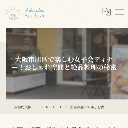
大阪市旭区で楽しむ女子会ディナ
ー！おしゃれ空間と絶品料理の秘密
大阪府大阪市のレストランならAiko plus
NEWS
コラム
大阪市旭区で楽しむ女子会ディナー！おしゃれ空間と絶品料理の秘密