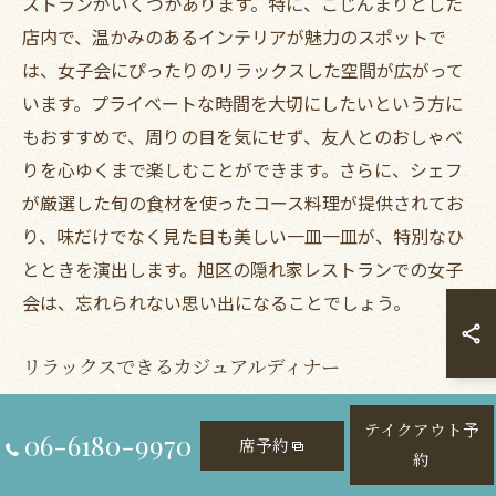
ストランがいくつかあります。特に、こじんまりとした
店内で、温かみのあるインテリアが魅力のスポットで
は、女子会にぴったりのリラックスした空間が広がって
います。プライベートな時間を大切にしたいという方に
もおすすめで、周りの目を気にせず、友人とのおしゃべ
りを心ゆくまで楽しむことができます。さらに、シェフ
が厳選した旬の食材を使ったコース料理が提供されてお
り、味だけでなく見た目も美しい一皿一皿が、特別なひ
とときを演出します。旭区の隠れ家レストランでの女子
会は、忘れられない思い出になることでしょう。
リラックスできるカジュアルディナー
旭区でリラックスできるカジュアルディナーを楽しむな
テイクアウト予
06-6180-9970
ら、気軽に立ち寄れるお店がたくさんあります。アット
席予約
約
ホームな雰囲気の中、ディナータイムをゆっくりと過ご