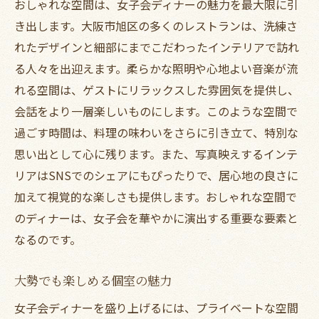
おしゃれな空間は、女子会ディナーの魅力を最大限に引
旭区で発見！女子会に最適なおしゃれディナー
き出します。大阪市旭区の多くのレストランは、洗練さ
空間
れたデザインと細部にまでこだわったインテリアで訪れ
女子会にぴったりの空間とは
る人々を出迎えます。柔らかな照明や心地よい音楽が流
旭区のおしゃれカフェ特集
れる空間は、ゲストにリラックスした雰囲気を提供し、
夜景が楽しめるディナースポット
会話をより一層楽しいものにします。このような空間で
プライベート感のある個室紹介
過ごす時間は、料理の味わいをさらに引き立て、特別な
女性に人気のディナー空間ランキング
思い出として心に残ります。また、写真映えするインテ
リアはSNSでのシェアにもぴったりで、居心地の良さに
テーマ性にこだわったディナー体験
加えて視覚的な楽しさも提供します。おしゃれな空間で
友人と過ごす特別な時間を彩る旭区のディナー
のディナーは、女子会を華やかに演出する重要な要素と
ディナーで演出する特別なひととき
なるのです。
友人同士で楽しめるシェアメニュー
デザートで締める女子会ディナー
大勢でも楽しめる個室の魅力
サプライズ演出が可能な店舗紹介
女子会ディナーを盛り上げるには、プライベートな空間