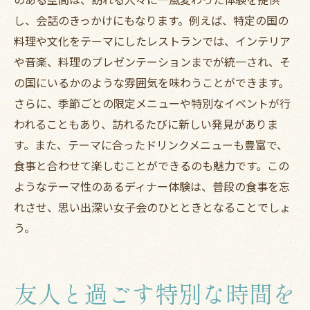
し、会話のきっかけにもなります。例えば、特定の国の
料理や文化をテーマにしたレストランでは、インテリア
や音楽、料理のプレゼンテーションまでが統一され、そ
の国にいるかのような雰囲気を味わうことができます。
さらに、季節ごとの限定メニューや特別なイベントが行
われることもあり、訪れるたびに新しい発見がありま
す。また、テーマに合ったドリンクメニューも豊富で、
食事と合わせて楽しむことができるのも魅力です。この
ようなテーマ性のあるディナー体験は、普段の食事を忘
れさせ、思い出深い女子会のひとときとなることでしょ
う。
友人と過ごす特別な時間を