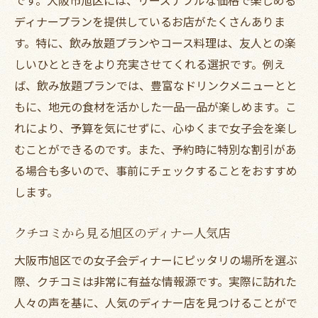
ディナープランを提供しているお店がたくさんありま
す。特に、飲み放題プランやコース料理は、友人との楽
しいひとときをより充実させてくれる選択です。例え
ば、飲み放題プランでは、豊富なドリンクメニューとと
もに、地元の食材を活かした一品一品が楽しめます。こ
れにより、予算を気にせずに、心ゆくまで女子会を楽し
むことができるのです。また、予約時に特別な割引があ
る場合も多いので、事前にチェックすることをおすすめ
します。
クチコミから見る旭区のディナー人気店
大阪市旭区での女子会ディナーにピッタリの場所を選ぶ
際、クチコミは非常に有益な情報源です。実際に訪れた
人々の声を基に、人気のディナー店を見つけることがで