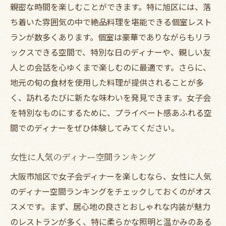
親密な時間を楽しむことができます。特に旭区には、落
ち着いた雰囲気の中で絶品料理を堪能できる個室レスト
ランが数多くあります。個室は豪華でありながらもリラ
ックスできる空間で、特別な日のディナーや、親しい友
人との会話を心ゆくまで楽しむのに最適です。さらに、
地元の旬の食材を使用した料理が提供されることが多
く、訪れるたびに新たな味わいを発見できます。女子会
を特別なものにするために、プライベート感あふれる空
間でのディナーをぜひ体験してみてください。
女性に人気のディナー空間ランキング
大阪市旭区で女子会ディナーを楽しむなら、女性に人気
のディナー空間ランキングをチェックしておくのがオス
スメです。まず、居心地の良さとおしゃれな内装が魅力
のレストランが多く、特に柔らかな照明と温かみのある