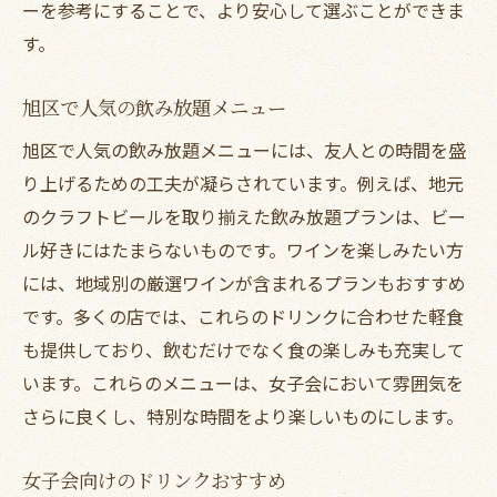
ーを参考にすることで、より安心して選ぶことができま
す。
旭区で人気の飲み放題メニュー
旭区で人気の飲み放題メニューには、友人との時間を盛
り上げるための工夫が凝らされています。例えば、地元
のクラフトビールを取り揃えた飲み放題プランは、ビー
ル好きにはたまらないものです。ワインを楽しみたい方
には、地域別の厳選ワインが含まれるプランもおすすめ
です。多くの店では、これらのドリンクに合わせた軽食
も提供しており、飲むだけでなく食の楽しみも充実して
います。これらのメニューは、女子会において雰囲気を
さらに良くし、特別な時間をより楽しいものにします。
女子会向けのドリンクおすすめ