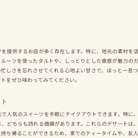
谷町線周辺のおすすめデザート
テイクアウトで味わう新感覚スイーツ
人気のスイーツを自宅で楽しむコツ
大阪ならではのデザートをテイクアウト
ト
美味しい時間を贈るテイクアウトの魅力
ツを提供するお店が多く存在します。特に、地元の素材を
手軽に美味しいデザートを堪能しよう
フルーツを使ったタルトや、しっとりとした食感が魅力の
大阪谷町線でテイクアウトできるスイーツ特集
の忙しさを忘れさせてくれる心地よい甘さで、ほっと一息
ートをぜひ味わってみてください。
一度は食べたい絶品テイクアウトスイーツ
季節限定スイーツをテイクアウトで楽しむ
ウト
地域の味を感じるこだわりスイーツ
谷町線沿いの特選スイーツを紹介
元で人気のスイーツを手軽にテイクアウトできます。特に
は、どちらも訪れる価値があります。これらのデザートは
手作りの温かみを感じるデザート
に持ち帰ることができるため、家でのティータイムや、友
大阪の甘いひと時をテイクアウトで