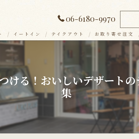
06-6180-9970
ト
イートイン
テイクアウト
お取り寄せ注文
ランチメニュー
デザート
つける！おいしいデザートの
アラカルト
集
ドリンク
パーティープラン