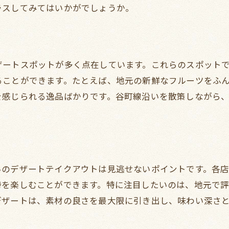
ラスしてみてはいかがでしょうか。
谷町線沿いの美味しいデザートをテイクアウト
隠れた名店のスイーツを発見
テイクアウトで楽しむ至福の時間
ザートスポットが多く点在しています。これらのスポット
地元で愛されるスイーツを堪能
ることができます。たとえば、地元の新鮮なフルーツをふ
特別なデザートをお持ち帰り
を感じられる逸品ばかりです。谷町線沿いを散策しながら
谷町線沿いのデザート巡りを楽しむ
美味しいひと時を手軽に持ち帰る
大阪谷町線で人気のデザートをお持ち帰り
手軽に楽しめる人気スイーツ店
いのデザートテイクアウトは見逃せないポイントです。各
定番スイーツをテイクアウトで
時を楽しむことができます。特に注目したいのは、地元で
お持ち帰りでお家デザートカフェ
デザートは、素材の良さを最大限に引き出し、味わい深さ
谷町線で見つける人気の甘味
お気に入りのデザートを見つけよう