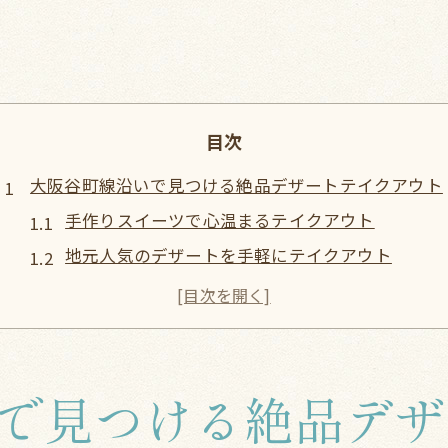
目次
大阪谷町線沿いで見つける絶品デザートテイクアウト
手作りスイーツで心温まるテイクアウト
地元人気のデザートを手軽にテイクアウト
谷町線沿いの隠れたデザートスポット
甘党必見のデザートテイクアウト特集
大阪スイーツ巡りの始まりはテイクアウトから
特別な日に楽しむデザートテイクアウト
で見つける絶品デザ
テイクアウトで楽しむ大阪谷町線のデザート