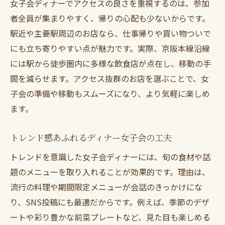
女子会ディナーでアクセスの良さを重視するのは、参加
映えるディナー女子会の店選びのポイント
者全員が集まりやすく、帰りの心配も少ないからです。
デザート充実のディナーで女子会満喫
駅近や主要駅周辺のお店なら、仕事帰りや買い物ついで
口コミ活用でディナー女子会の失敗回避
にも立ち寄りやすい点が魅力です。実際、京阪本線沿線
には駅から徒歩圏内に多様な飲食店が点在し、移動の手
アクセス重視で選ぶ女子会ディナーの魅力
間を減らせます。アクセス抜群のお店を選ぶことで、女
雰囲気重視の女子会ディナー選びのコツ
子会の準備や移動もスムーズになり、より気軽に楽しめ
おしゃれ空間で過ごす京阪本線女子会体験
ます。
おしゃれディナー空間で女子会満喫する方
法
トレンド感あふれるディナー女子会の工夫
京阪本線沿線で人気のおしゃれディナー女
トレンドを意識した女子会ディナーには、旬の食材や話
子会
題のメニューを取り入れることが効果的です。理由は、
女子会ディナーに最適な落ち着いた空間と
流行の料理や期間限定メニューが会話のきっかけにな
は
り、SNS投稿にも最適だからです。例えば、季節のデザ
インテリアも楽しめるディナー女子会の魅
ートや彩り豊かな前菜プレートなど、見た目も楽しめる