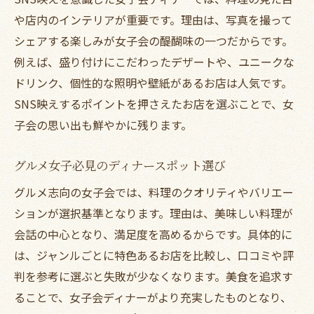
女子会ディナーで注目のデザートにも注目
や店内のインテリアが重要です。理由は、写真を撮って
シェアする楽しみが女子会の醍醐味の一つだからです。
ゆっくり話せる女子会ディナーの空間作り
例えば、盛り付けにこだわったデザートや、ユニークな
SNS映えと美味しさ両立のディナースポッ
ドリンク、個性的な照明や壁紙があるお店は人気です。
ト
SNS映えするポイントを押さえたお店を選ぶことで、女
落ち着いた雰囲気が魅力の女子会ディナー
子会の思い出も鮮やかに残ります。
京阪本線ディナー女子会成功の秘訣を解説
女子会ディナーを成功させる店選びのコツ
グルメ女子必見のディナースポット選び
口コミを活かしたディナー女子会の極意
グルメ志向の女子会では、料理のクオリティやバリエー
プラン選びで女子会ディナーがもっと充実
ションが選択基準となります。理由は、美味しい料理が
ディナー女子会の満足度を高めるポイント
会話の中心となり、満足度を高めるからです。具体的に
評判のディナー女子会体験談もチェック
は、ジャンルごとに特色あるお店を比較し、口コミや評
判を参考に選ぶと失敗が少なくなります。美食を追求す
女子会ディナーで後悔しない選び方解説
ることで、女子会ディナーがより充実したものとなり、
理想の女子会を実現するディナー選び指南