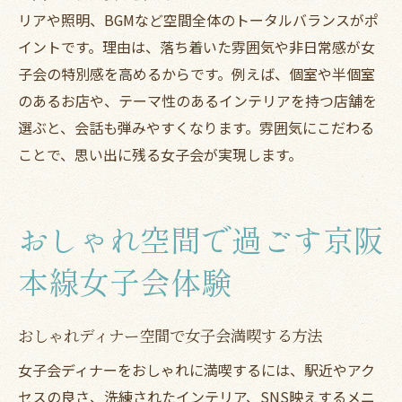
リアや照明、BGMなど空間全体のトータルバランスがポ
イントです。理由は、落ち着いた雰囲気や非日常感が女
子会の特別感を高めるからです。例えば、個室や半個室
のあるお店や、テーマ性のあるインテリアを持つ店舗を
選ぶと、会話も弾みやすくなります。雰囲気にこだわる
ことで、思い出に残る女子会が実現します。
おしゃれ空間で過ごす京阪
本線女子会体験
おしゃれディナー空間で女子会満喫する方法
女子会ディナーをおしゃれに満喫するには、駅近やアク
セスの良さ、洗練されたインテリア、SNS映えするメニ