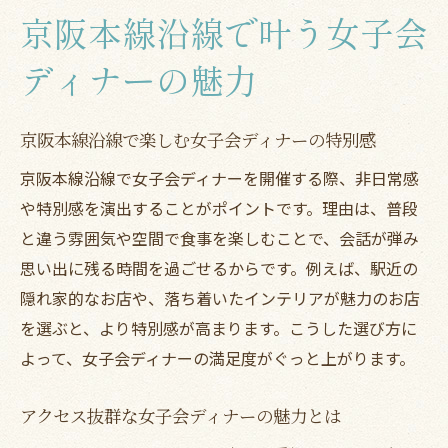
SNS映えする女子会ディナー体験を満喫
京阪本線沿線で叶う女子会
グルメ女子必見のディナースポット選び
ディナーの魅力
ディナー女子会を映えさせる京阪本線の楽しみ
方
京阪本線沿線で楽しむ女子会ディナーの特別感
女子会ディナーで映える過ごし方のポイン
ト
京阪本線沿線で女子会ディナーを開催する際、非日常感
京阪本線で注目のディナー女子会演出術
や特別感を演出することがポイントです。理由は、普段
と違う雰囲気や空間で食事を楽しむことで、会話が弾み
非日常感を演出する女子会ディナーの工夫
思い出に残る時間を過ごせるからです。例えば、駅近の
写真映えを狙うディナー女子会の秘訣
隠れ家的なお店や、落ち着いたインテリアが魅力のお店
おしゃれ空間で女子会ディナーを満喫する
を選ぶと、より特別感が高まります。こうした選び方に
方法
よって、女子会ディナーの満足度がぐっと上がります。
SNSで話題のディナー女子会の楽しみ方
SNS映えも叶う女子会ディナー選びのコツ
アクセス抜群な女子会ディナーの魅力とは
女子会ディナー選びはSNS映えが決め手