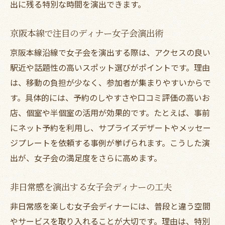
出に残る特別な時間を演出できます。
京阪本線で注目のディナー女子会演出術
京阪本線沿線で女子会を演出する際は、アクセスの良い
駅近や話題性の高いスポット選びがポイントです。理由
は、移動の負担が少なく、参加者が集まりやすいからで
す。具体的には、予約のしやすさや口コミ評価の高いお
店、個室や半個室の活用が効果的です。たとえば、事前
にネット予約を利用し、サプライズデザートやメッセー
ジプレートを依頼する事例が挙げられます。こうした演
出が、女子会の満足度をさらに高めます。
非日常感を演出する女子会ディナーの工夫
非日常感を楽しむ女子会ディナーには、普段と違う空間
やサービスを取り入れることが大切です。理由は、特別