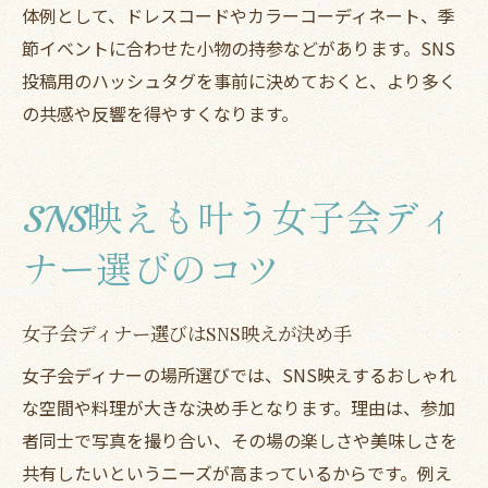
体例として、ドレスコードやカラーコーディネート、季
節イベントに合わせた小物の持参などがあります。SNS
投稿用のハッシュタグを事前に決めておくと、より多く
の共感や反響を得やすくなります。
SNS映えも叶う女子会ディ
ナー選びのコツ
女子会ディナー選びはSNS映えが決め手
女子会ディナーの場所選びでは、SNS映えするおしゃれ
な空間や料理が大きな決め手となります。理由は、参加
者同士で写真を撮り合い、その場の楽しさや美味しさを
共有したいというニーズが高まっているからです。例え