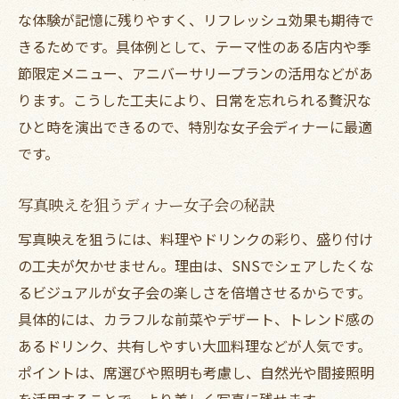
な体験が記憶に残りやすく、リフレッシュ効果も期待で
きるためです。具体例として、テーマ性のある店内や季
節限定メニュー、アニバーサリープランの活用などがあ
ります。こうした工夫により、日常を忘れられる贅沢な
ひと時を演出できるので、特別な女子会ディナーに最適
です。
写真映えを狙うディナー女子会の秘訣
写真映えを狙うには、料理やドリンクの彩り、盛り付け
の工夫が欠かせません。理由は、SNSでシェアしたくな
るビジュアルが女子会の楽しさを倍増させるからです。
具体的には、カラフルな前菜やデザート、トレンド感の
あるドリンク、共有しやすい大皿料理などが人気です。
ポイントは、席選びや照明も考慮し、自然光や間接照明
を活用することで、より美しく写真に残せます。