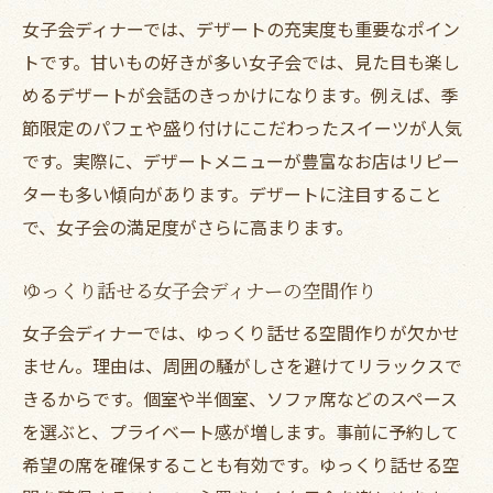
女子会ディナーでは、デザートの充実度も重要なポイン
トです。甘いもの好きが多い女子会では、見た目も楽し
めるデザートが会話のきっかけになります。例えば、季
節限定のパフェや盛り付けにこだわったスイーツが人気
です。実際に、デザートメニューが豊富なお店はリピー
ターも多い傾向があります。デザートに注目すること
で、女子会の満足度がさらに高まります。
ゆっくり話せる女子会ディナーの空間作り
女子会ディナーでは、ゆっくり話せる空間作りが欠かせ
ません。理由は、周囲の騒がしさを避けてリラックスで
きるからです。個室や半個室、ソファ席などのスペース
を選ぶと、プライベート感が増します。事前に予約して
希望の席を確保することも有効です。ゆっくり話せる空