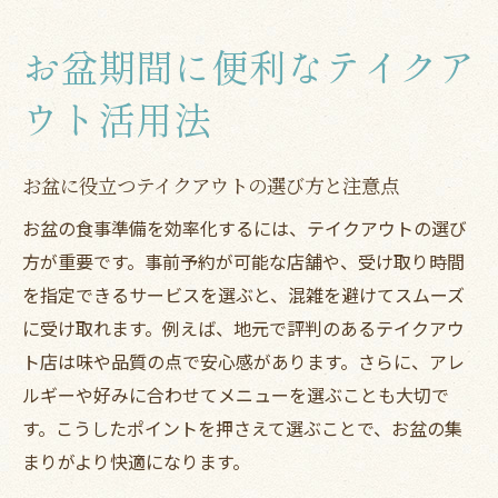
理由
お盆期間に便利なテイクア
テイクアウトでお盆準備が楽になるポイン
ト紹介
ウト活用法
近くのテイクアウトできるお店を活用する
方法
お盆に役立つテイクアウトの選び方と注意点
現在地周辺テイクアウト店の見つけ方と活
お盆の食事準備を効率化するには、テイクアウトの選び
用術
方が重要です。事前予約が可能な店舗や、受け取り時間
家族集まりに最適なテイクアウト選び
を指定できるサービスを選ぶと、混雑を避けてスムーズ
家族の好みに合うテイクアウトジャンルの
に受け取れます。例えば、地元で評判のあるテイクアウ
選び方
ト店は味や品質の点で安心感があります。さらに、アレ
お盆におすすめのテイクアウト活用例まと
ルギーや好みに合わせてメニューを選ぶことも大切で
め
す。こうしたポイントを押さえて選ぶことで、お盆の集
まりがより快適になります。
テイクアウトで家族全員が満足する工夫と
は