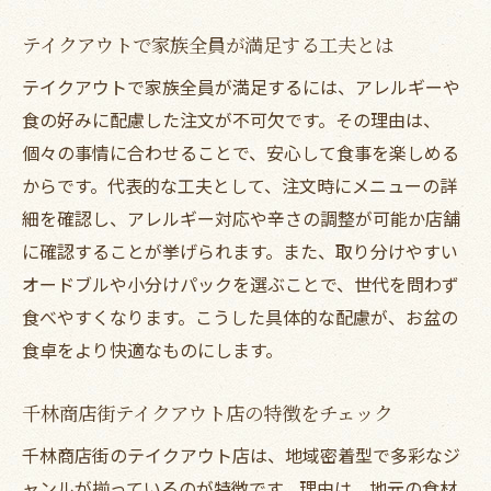
現在地周辺テイクアウトで休日を充実させ
テイクアウトで家族全員が満足する工夫とは
る
テイクアウトで家族全員が満足するには、アレルギーや
お盆の集まりに地元テイクアウトが最適な
食の好みに配慮した注文が不可欠です。その理由は、
理由
個々の事情に合わせることで、安心して食事を楽しめる
からです。代表的な工夫として、注文時にメニューの詳
細を確認し、アレルギー対応や辛さの調整が可能か店舗
に確認することが挙げられます。また、取り分けやすい
オードブルや小分けパックを選ぶことで、世代を問わず
食べやすくなります。こうした具体的な配慮が、お盆の
食卓をより快適なものにします。
千林商店街テイクアウト店の特徴をチェック
千林商店街のテイクアウト店は、地域密着型で多彩なジ
ャンルが揃っているのが特徴です。理由は、地元の食材