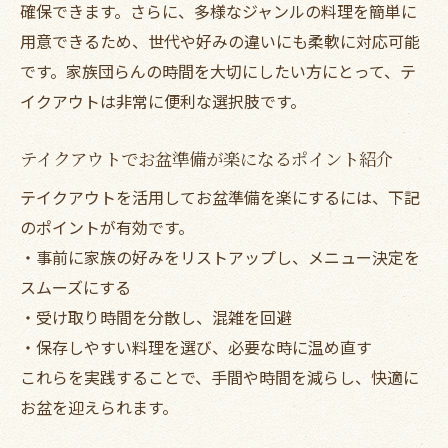
テイクアウトで千林商店街の味を楽しむコ
確保できます。さらに、多様なジャンルの料理を簡単に
ツ
用意できるため、世代や好みの違いにも柔軟に対応可能
近くのテイクアウトできるお店も合わせて
です。家族団らんの時間を大切にしたい方にとって、テ
紹介
イクアウトは非常に便利な選択肢です。
千林商店街周辺で人気のテイクアウトジャ
テイクアウトでお盆準備が楽になるポイント紹介
ンル
手間いらずのお盆ごはん準備術を紹介
テイクアウトを活用してお盆準備を楽にするには、下記
のポイントが有効です。
テイクアウトで時短できるお盆ごはんのコ
・事前に家族の好みをリストアップし、メニュー決定を
ツ
スムーズにする
テイクアウト活用で手間なく準備する方法
・受け取り時間を分散し、混雑を回避
お盆のごはん準備が楽になるテイクアウト
・保存しやすい料理を選び、必要な時に温め直す
術
これらを実践することで、手間や時間を減らし、快適に
現在地周辺テイクアウトの活用法を紹介
お盆を迎えられます。
お盆におすすめのテイクアウトジャンル特