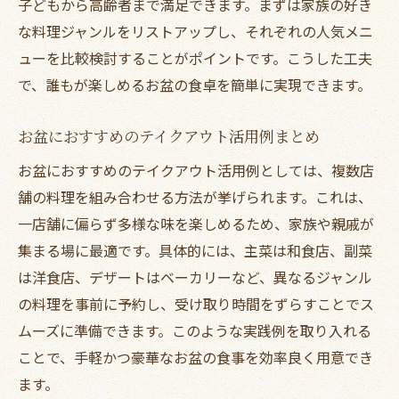
子どもから高齢者まで満足できます。まずは家族の好き
法
な料理ジャンルをリストアップし、それぞれの人気メニ
予約や時間指定でテイクアウトを賢く利用
ューを比較検討することがポイントです。こうした工夫
現在地周辺テイクアウトの受け取り便利技
で、誰もが楽しめるお盆の食卓を簡単に実現できます。
家族集まり用テイクアウトの受け取り注意
お盆におすすめのテイクアウト活用例まとめ
点
千林商店街テイクアウト受け取りのポイン
お盆におすすめのテイクアウト活用例としては、複数店
ト
舗の料理を組み合わせる方法が挙げられます。これは、
一店舗に偏らず多様な味を楽しめるため、家族や親戚が
地元で楽しむテイクアウトの新しい魅力
集まる場に最適です。具体的には、主菜は和食店、副菜
地元テイクアウトの魅力と選ぶ楽しさを紹
は洋食店、デザートはベーカリーなど、異なるジャンル
介
の料理を事前に予約し、受け取り時間をずらすことでス
お盆に味わう地元テイクアウトの新提案
ムーズに準備できます。このような実践例を取り入れる
千林商店街テイクアウトで地域を盛り上げ
ことで、手軽かつ豪華なお盆の食事を効率良く用意でき
る
ます。
近くのテイクアウトできるお店で地域発見