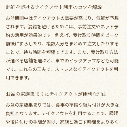
混雑を避けるテイクアウト利用のコツを解説
千林商店街テイクアウト店の特徴をチェッ
ク
お盆期間中はテイクアウトの需要が高まり、混雑が予想
されます。混雑を避けるためには、事前注文やネット予
お盆の団欒を彩るテイクアウトメニューの
約の活用が効果的です。例えば、受け取り時間をピーク
選定術
前後にずらしたり、複数人分をまとめて注文したりする
近くのテイクアウトできるお店比較のポイ
ことで、待ち時間を短縮できます。また、受け取り方法
ント
が選べる店舗を選ぶと、車でのピックアップなども可能
千林商店街周辺で注目のテイクアウト
です。これらの工夫で、ストレスなくテイクアウトを利
千林商店街のテイクアウト店の魅力と選び
用できます。
方
話題の千林商店街テイクアウト店を探す方
お盆の家族集まりにテイクアウトが便利な理由
法
お盆の家族集まりでは、食事の準備や後片付けが大きな
お盆期間限定のテイクアウトサービスに注
負担となります。テイクアウトを利用することで、調理
目
や後片付けの手間が省け、家族と過ごす時間をより多く