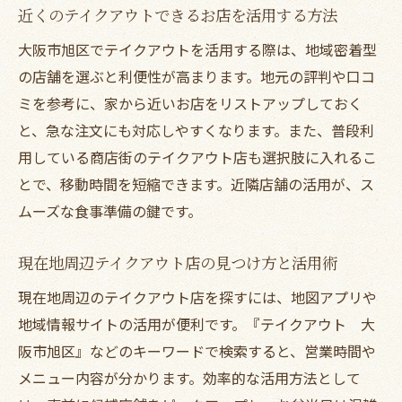
集
近くのテイクアウトできるお店を活用する方法
家族で楽しむテイクアウトの工夫とポイン
大阪市旭区でテイクアウトを活用する際は、地域密着型
ト
の店舗を選ぶと利便性が高まります。地元の評判や口コ
テイクアウトで叶える快適なお盆食事会
ミを参考に、家から近いお店をリストアップしておく
テイクアウトでお盆の食事会が快適になる
と、急な注文にも対応しやすくなります。また、普段利
秘密
用している商店街のテイクアウト店も選択肢に入れるこ
みんなが喜ぶテイクアウト選びのポイント
とで、移動時間を短縮できます。近隣店舗の活用が、ス
ムーズな食事準備の鍵です。
お盆にテイクアウトを取り入れるメリット
とは
現在地周辺テイクアウト店の見つけ方と活用術
テイクアウトで食事会の準備を簡単にする
方法
現在地周辺のテイクアウト店を探すには、地図アプリや
地域情報サイトの活用が便利です。『テイクアウト 大
近くのテイクアウトできるお店の活用アイ
阪市旭区』などのキーワードで検索すると、営業時間や
デア
メニュー内容が分かります。効率的な活用方法として
家族団欒を支えるテイクアウトの魅力を解