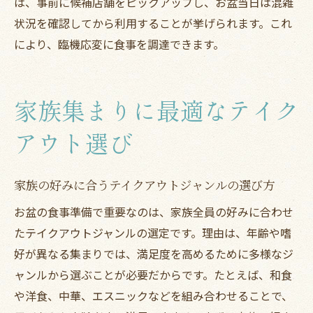
は、事前に候補店舗をピックアップし、お盆当日は混雑
説
状況を確認してから利用することが挙げられます。これ
現在地周辺で見つける人気テイクアウト
により、臨機応変に食事を調達できます。
現在地周辺テイクアウト店の選び方とコツ
お盆に便利な現在地周辺テイクアウト活用
法
家族集まりに最適なテイク
家族に人気のテイクアウトジャンルを探す
アウト選び
近くのテイクアウトできるお店比較方法
現在地からすぐ利用できるテイクアウト紹
家族の好みに合うテイクアウトジャンルの選び方
介
お盆の食事準備で重要なのは、家族全員の好みに合わせ
お盆期間におすすめのテイクアウト選定術
たテイクアウトジャンルの選定です。理由は、年齢や嗜
お盆の集まりに役立つ受け取りのコツ
好が異なる集まりでは、満足度を高めるために多様なジ
テイクアウト受け取り時の混雑回避テクニ
ャンルから選ぶことが必要だからです。たとえば、和食
ック
や洋食、中華、エスニックなどを組み合わせることで、
お盆にスムーズなテイクアウト受け取り方