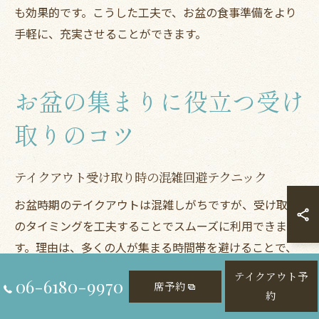
も効果的です。こうした工夫で、お盆の食事準備をより
手軽に、充実させることができます。
お盆の集まりに役立つ受け
取りのコツ
テイクアウト受け取り時の混雑回避テクニック
お盆時期のテイクアウトは混雑しがちですが、受け取り
のタイミングを工夫することでスムーズに利用できま
す。理由は、多くの人が集まる時間帯を避けることで、
待ち時間を短縮できるためです。例えば、昼食や夕食の
テイクアウト予
06-6180-9970
席予約
ピークタイムを避けて早めに注文・受け取りを行うと、
約
混雑を回避しやすくなります。事前に混雑しやすい時間