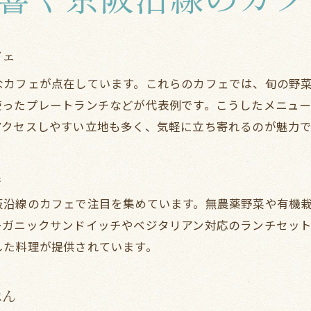
京阪沿線で静かに楽しむランチスポット
落ち着いたランチ空間の選び方ガイド
京阪沿線で注目のヘルシーメニューを堪能
フェ
ヘルシーメニュー豊富な京阪沿線ランチ
なカフェが点在しています。これらのカフェでは、旬の野
健康志向が高まるカフェランチの魅力
使ったプレートランチなどが代表例です。こうしたメニュ
京阪沿線カフェで味わう栄養満点ランチ
アクセスしやすい立地も多く、気軽に立ち寄れるのが魅力で
野菜たっぷりのランチが楽しめるカフェ
体に優しい京阪沿線ランチを選ぶコツ
集
話題のヘルシーランチメニューをご紹介
阪沿線のカフェで注目を集めています。無農薬野菜や有機
新しいお気に入りが見つかるランチカフェ案内
ーガニックサンドイッチやベジタリアン対応のランチセッ
京阪本線沿いで話題のランチカフェ発見
した料理が提供されています。
初めてでも安心な京阪沿線カフェ選び
お気に入りを見つけるランチカフェ巡り
はん