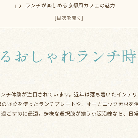
ランチが楽しめる京都風カフェの魅力
京阪沿線ランチおすすめの選び方
大阪エリアで話題のカフェランチ事情
ゆったり過ごせるランチ空間を探すコツ
京阪沿線のランチ文化を満喫する方法
るおしゃれランチ時
ヘルシー志向に響く京阪沿線のカフェ特集
ヘルシーランチが味わえる京阪沿線カフェ
オーガニック志向のランチメニュー特集
京阪沿線で見つける健康的なカフェごはん
ランチ体験が注目されています。近年は落ち着いたインテ
京阪沿線カフェで楽しむ野菜たっぷりランチ
節の野菜を使ったランチプレートや、オーガニック素材を
ヘルシー志向なら外せない京都カフェランチ
り過ごすのに最適。多様な選択肢が揃う京阪沿線なら、日
SNS映えする健康ランチの最新トレンド
友人との休日に選びたいランチスポット案内