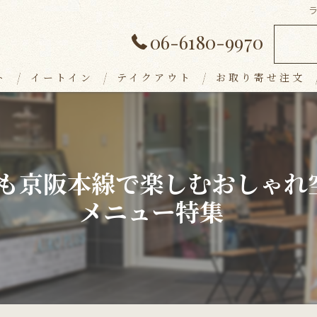
06-6180-9970
ト
イートイン
テイクアウト
お取り寄せ注文
ランチメニュー
デザート
も京阪本線で楽しむおしゃれ
アラカルト
メニュー特集
ドリンク
パーティープラン