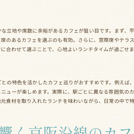
リラックス空間を楽しむカフェ巡りのすすめ
ツ
京阪沿線でリラックスできるカフェランチ
静かな空間のあるランチカフェ紹介
かな立地や席数に余裕があるカフェが狙い目です。まず、
ァ席のあるカフェを選ぶのも有効。さらに、窓際席やテラ
京阪沿線で癒やされるカフェ巡り術
者に合わせて選ぶことで、心地よいランチタイムが過ごせま
ゆったり過ごせるランチスポットの魅力
ランチとカフェ時間を両方楽しむ方法
心安らぐ京阪沿線カフェの選び方
ごとの特色を活かしたカフェ巡りがおすすめです。例えば
個室や静かな席が魅力の京阪本線ランチ体験
メニューが楽しめます。実際に、駅ごとに異なる雰囲気の
個室で過ごす京阪本線ランチの魅力
地元食材を取り入れたランチを味わいながら、日常の中で
静かな席がある京阪沿線カフェ特集
プライベート感あるランチ空間を満喫
個室ランチで大人女子会を楽しむ方法
響く京阪沿線のカフ