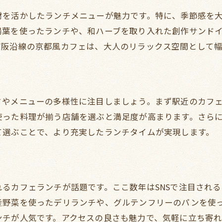
友人と楽しめる京阪沿線ランチ特集
材を活かしたランチメニューが魅力です。特に、季節感を
女子会におすすめのカフェランチ案内
湯葉を使ったランチや、和ハーブを取り入れた創作サンド
京阪沿線の京都風カフェは、大人のリラックス空間として
京阪沿線で話題の休日ランチスポット
ゆったり過ごす休日ランチの選び方
京阪沿線の人気ランチで特別な休日を
友人と訪れたい京阪本線沿いのカフェ
さやメニューの多様性に注目しましょう。まず駅近のカフ
京阪沿線で見つける話題のカフェ空間
使った料理が揃う店舗を選ぶと満足度が高まります。さら
て選ぶことで、より充実したランチタイムが実現します。
京阪沿線で注目されるカフェ空間紹介
ランチも楽しめるおしゃれカフェ巡り
京都・大阪の京阪沿線話題カフェ事情
京阪沿線で見逃せない最新カフェ特集
るカフェランチが話題です。ここ数年はSNSで注目され
産野菜を使ったデリランチや、グルテンフリーのパンを使
空間にこだわるカフェでランチを堪能
ンチが人気です。アクセスの良さも魅力で、気軽に立ち寄れ
京阪沿線カフェのユニークな過ごし方