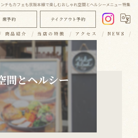
ランチもカフェも京阪本線で楽しむおしゃれ空間とヘルシーメニュー特集
席予約
テイクアウト予約
商品紹介
当店の特徴
アクセス
NEWS
ランチ
ブログ
ディナー
コラム
空間とヘルシー
キッシュ
テイクアウト
おしゃれ