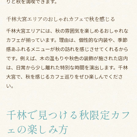
りと秋を満喫できます。
する
静かな午後におすすめの千林カフェ体験
千林大宮エリアのおしゃれカフェで秋を感じる
静かな午後を過ごす千林カフェの選び方
千林大宮エリアには、秋の雰囲気を楽しめるおしゃれな
秋の千林カフェで長居できる理由と魅力
カフェが揃っています。理由は、個性的な内装や、季節
千林大宮 喫茶店で味わう秋の午後の余韻
感あふれるメニューが秋の訪れを感じさせてくれるから
おしゃれカフェで秋の読書や作業に最適な
です。例えば、木の温もりや秋色の装飾が施された店内
空間
は、日常から少し離れた特別な時間を演出します。千林
大宮で、秋を感じるカフェ巡りをぜひ楽しんでくださ
千林カフェの落ち着いた雰囲気で午後を満
い。
喫
千林商店街で見つける静かな秋カフェの楽
しみ
千林で見つける秋限定カフ
長居にぴったり秋のカフェ選び千林駅編
千林カフェで長居しやすい秋のポイント紹
ェの楽しみ方
介