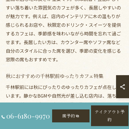
すい落ち着いた雰囲気のカフェが多く、長居しやすいの
が魅力です。例えば、店内のインテリアに木の温もりが
感じられるお店や、秋限定のドリンク・スイーツを提供
するカフェは、季節感を味わいながら時間を忘れて過ご
せます。長居したい方は、カウンター席やソファ席など
自分のスタイルに合った席を選び、季節の変化を感じる
窓際の席もおすすめです。
秋におすすめの千林駅前ゆったりカフェ特集
千林駅前には秋にぴったりのゆったりカフェが点在して
います。静かなBGMや自然光が差し込む店内は、落ち着
いて過ごしたい方に最適です。代表的な特徴として、季
テイクアウト予
節限定のドリンクや自家製スイーツが楽しめる点が挙げ
06-6180-9970
席予約
約
られます。実際、秋の味覚を生かしたメニューを提供す