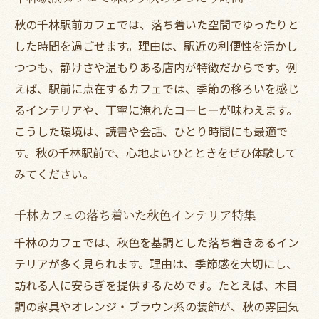
内
秋の千林駅前カフェでは、落ち着いた空間でゆったりと
千林カフェで味わう旬のスイーツとコーヒ
した時間を過ごせます。理由は、駅近の利便性を活かし
ー
つつも、静けさや温もりある店内が特徴だからです。例
えば、駅前に点在するカフェでは、季節の移ろいを感じ
千林商店街で人気の秋カフェめぐりの極意
るインテリアや、丁寧に淹れたコーヒーが味わえます。
おしゃれなカフェで秋のゆったりランチ体
こうした環境は、読書や会話、ひとり時間にも最適で
験
す。秋の千林駅前で、心地よいひとときをぜひ体験して
千林大宮 喫茶店で楽しむ秋の静かな午後
みてください。
千林カフェで秋の新作ドリンクを堪能しよ
う
千林カフェの落ち着いた秋色インテリア特集
ゆったり過ごせる秋の千林カフェ案内
千林のカフェでは、秋色を基調とした落ち着きあるイン
千林カフェで長居しやすい秋のポイント解
テリアが多く見られます。理由は、季節感を大切にし、
説
訪れる人に安らぎを提供するためです。たとえば、木目
千林商店街ランチが楽しめるカフェ選びの
調の家具やオレンジ・ブラウン系の装飾が、秋の雰囲気