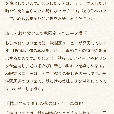
コツ
を演出しています。こうした空間は、リラックスしたい
秋の雰囲気が漂うおしゃれ千林駅前カフェ
時や仲間と語らいたい時にぴったりです。秋の千林カフ
特集
ェで、心も温まるひとときをお楽しみください。
千林大宮エリアで落ち着けるカフェの魅力
おしゃれなカフェで秋限定メニューを満喫
千林カフェで秋の午後を満喫するおすすめ
法
おしゃれなカフェでは、秋限定メニューが充実していま
静かな時間を過ごせる千林カフェ厳選ガイ
す。理由は、旬の素材を活かし、季節ごとの特別感を演
ド
出するためです。たとえば、秋らしいスイーツやドリン
クが登場し、訪れるたびに新しい味わいを楽しめます。
秋ならではの雰囲気を味わう千林駅周辺のカフ
秋限定メニューは、カフェ巡りの楽しみの一つです。千
ェ
林駅周辺のカフェで、秋だけの美味しさを堪能してみて
千林駅周辺カフェで感じる秋の季節感とは
はいかがでしょうか。
千林カフェのおしゃれな秋色インテリア集
千林商店街ランチも楽しめる秋おすすめカ
千林カフェで楽しむ秋のほっと一息体験
フェ
千林カフェでは、秋の静かなひとときを味わえます。理