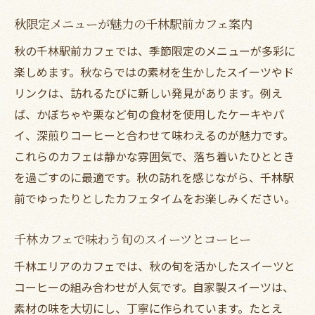
秋におすすめの千林駅前ゆったりカフェ特
秋限定メニューが魅力の千林駅前カフェ案内
集
秋の千林駅前カフェでは、季節限定のメニューが多彩に
商店街ランチ後に立ち寄れる千林カフェ案
楽しめます。秋ならではの素材を生かしたスイーツやド
内
リンクは、訪れるたびに新しい発見があります。例え
千林大宮エリアで秋に人気の長居カフェと
ば、かぼちゃや栗など旬の食材を使用したケーキやパ
は
イ、深煎りコーヒーと合わせて味わえるのが魅力です。
千林カフェで秋の午後をのんびり過ごす方
これらのカフェは静かな雰囲気で、落ち着いたひととき
法
を過ごすのに最適です。秋の訪れを感じながら、千林駅
前でゆったりとしたカフェタイムをお楽しみください。
おしゃれな千林カフェで秋のリラックスタ
イム
千林カフェで味わう旬のスイーツとコーヒー
秋のひとときを彩る千林駅カフェ特集
千林エリアのカフェでは、秋の旬を活かしたスイーツと
千林駅カフェで味わう秋限定の新作メニュ
コーヒーの組み合わせが人気です。自家製スイーツは、
ー
素材の味を大切にし、丁寧に作られています。たとえ
おしゃれな千林カフェで秋の時間を過ごす