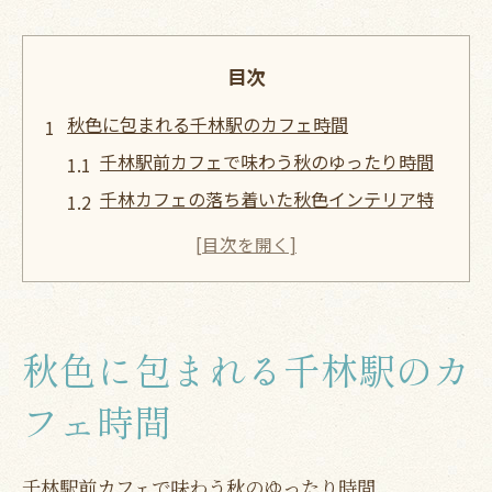
目次
秋色に包まれる千林駅のカフェ時間
千林駅前カフェで味わう秋のゆったり時間
千林カフェの落ち着いた秋色インテリア特
集
おしゃれなカフェで秋限定メニューを満喫
千林カフェで楽しむ秋のほっと一息体験
秋の千林駅カフェ巡りを充実させるコツ
秋色に包まれる千林駅のカ
千林大宮エリアのおしゃれカフェで秋を感
じる
フェ時間
千林で見つける秋限定カフェの楽しみ方
千林駅前カフェで味わう秋のゆったり時間
秋限定メニューが魅力の千林駅前カフェ案