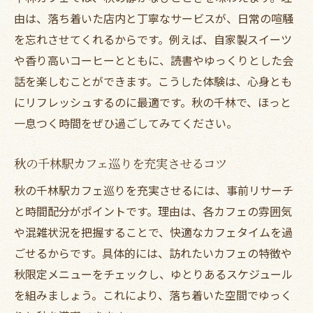
秋のカフェタイムを彩る千林駅前人気店特
由は、落ち着いた店内と丁寧なサービスが、日常の喧騒
集
を忘れさせてくれるからです。例えば、自家製スイーツ
千林大宮エリアで秋の落ち着きカフェ体験
や香り高いコーヒーとともに、読書やゆっくりとした会
千林カフェで秋の新作スイーツを味わおう
話を楽しむことができます。こうした体験は、心身とも
千林商店街で秋を感じるカフェ巡りのすすめ
にリフレッシュするのに最適です。秋の千林で、ほっと
千林商店街ランチとカフェ巡り秋の楽しみ
一息つく時間をぜひ過ごしてみてください。
方
秋の千林駅カフェ巡りを充実させるコツ
秋の千林カフェ巡りで見つける新しい魅力
秋の千林駅カフェ巡りを充実させるには、事前リサーチ
おしゃれなカフェで商店街散策を満喫しよ
と時間配分がポイントです。理由は、各カフェの雰囲気
う
や混雑状況を把握することで、快適なカフェタイムを過
千林大宮エリアの落ち着く秋カフェ体験談
ごせるからです。具体的には、訪れたいカフェの特徴や
千林駅前カフェで秋の特別なひとときを過
秋限定メニューをチェックし、ゆとりあるスケジュール
ごす
を組みましょう。これにより、落ち着いた空間でゆっく
千林カフェで秋のランチとスイーツを堪能