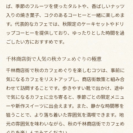
ば、季節のフルーツを使ったタルトや、香ばしいナッツ
千林駅前カフェで秋のひとときに最適な空
入りの焼き菓子、コクのあるコーヒーと一緒に楽しめま
間
す。代表的なカフェでは、秋限定のケーキセットやドリ
地元で人気の千林カフェ秋のおすすめポイ
ップコーヒーを提供しており、ゆったりとした時間を過
ント
ごしたい方におすすめです。
千林大宮エリアで秋を楽しむカフェの選び
方
千林商店街で人気の秋カフェめぐりの極意
千林商店街ランチと秋カフェ巡りのすすめ
千林商店街で秋のカフェめぐりを楽しむコツは、事前に
気になるカフェをリストアップし、商店街散策と組み合
わせて訪問することです。歩きやすい靴で出かけ、途中
で気になるカフェに立ち寄ると、季節ごとの限定メニュ
ーや新作スイーツに出会えます。また、静かな時間帯を
狙うことで、より落ち着いた雰囲気を満喫できます。地
元の雰囲気を味わいながら、秋の千林商店街でカフェめ
ぐりを楽しんでみてください。