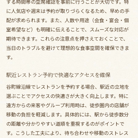
する時間帯の空席確認を事前に行うことが大切です。特
谷町線のレストラン予約で得する活用術
に人気店や週末は予約が取りづらくなるため、早めの手
グルメ体験を高めるレストラン予約の流れ
配が求められます。また、人数や用途（会食・宴会・個
ネット予約ならではのレストラン選びの魅
室希望など）も明確に伝えることで、スムーズな対応が
力
期待できます。これらの注意点を押さえておくことで、
レストラン予約で谷町線グルメを満喫する
当日のトラブルを避けて理想的な食事空間を確保できま
方法
す。
ランチもディナーも谷町線沿線で満喫する方法
駅近レストラン予約で快適なアクセスを確保
ランチに最適な谷町線レストランの選び方
ディナー利用におすすめのレストラン予約
谷町線沿線でレストランを予約する場合、駅近の立地を
術
選ぶことでアクセスの快適さが大きく向上します。特に
遠方からの来客やグループ利用時は、徒歩圏内の店舗が
谷町線沿いでレストラン予約と時間帯の工
移動の負担を軽減します。具体的には、駅から徒歩数分
夫
の距離や分かりやすい道順を重視するのがポイントで
レストラン予約でランチとディナーを楽し
す。こうした工夫により、待ち合わせや移動のストレス
む