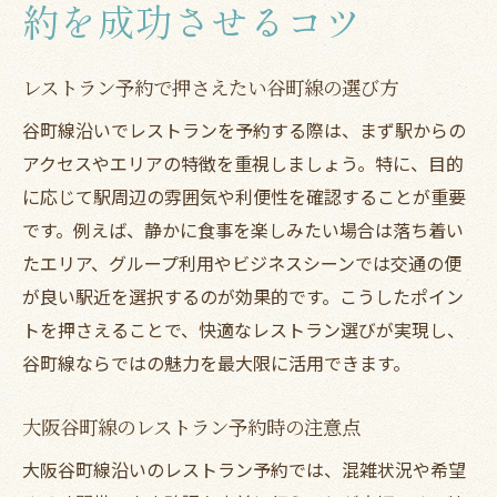
谷町線エリアで人気レストラン予約のポイ
約を成功させるコツ
ント
快適な食事空間を叶えるレストラン選びの秘訣
レストラン予約で押さえたい谷町線の選び方
レストランの雰囲気で選ぶ谷町線沿いの魅
谷町線沿いでレストランを予約する際は、まず駅からの
力
アクセスやエリアの特徴を重視しましょう。特に、目的
快適なレストラン空間を重視した予約方法
に応じて駅周辺の雰囲気や利便性を確認することが重要
大阪谷町線で落ち着けるレストランを選ぶ
です。例えば、静かに食事を楽しみたい場合は落ち着い
コツ
たエリア、グループ利用やビジネスシーンでは交通の便
が良い駅近を選択するのが効果的です。こうしたポイン
食事空間にこだわるレストラン予約のポイ
トを押さえることで、快適なレストラン選びが実現し、
ント
谷町線ならではの魅力を最大限に活用できます。
禁煙席やテラス席が充実したレストラン選
び
大阪谷町線のレストラン予約時の注意点
ネット予約で叶う谷町線エリアのグルメ体験
大阪谷町線沿いのレストラン予約では、混雑状況や希望
ネット予約でスムーズにレストラン利用