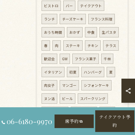
ビストロ
バー
テイクアウト
ランチ
チーズケーキ
フランス料理
おうち時間
おかず
中食
生パスタ
春
肉
ステーキ
チキン
テラス
歓迎会
GW
フランス菓子
千林
イタリアン
初夏
ハンバーグ
夏
肉女子
マンゴー
シフォンケーキ
ヌン活
ビール
スパークリング
パンナコッタ
ティータイム
ママ会
テイクアウト予
06-6180-9970
席予約
約
シーフード
飲み放題
帰省