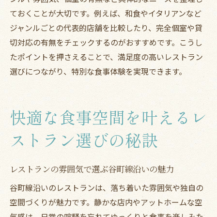
ておくことが大切です。例えば、和食やイタリアンなど
ジャンルごとに選ぶレストラン予約の楽し
ジャンルごとの代表的店舗を比較したり、完全個室や貸
み方
切対応の有無をチェックするのがおすすめです。こうし
和食やイタリアンなど多彩なレストラン予
たポイントを押さえることで、満足度の高いレストラン
約
選びにつながり、特別な食事体験を実現できます。
谷町線沿いでジャンルに合ったレストラン
探し
ジャンル別レストラン予約で満足度を高め
快適な食事空間を叶えるレ
る
ストラン選びの秘訣
料理ジャンルから選ぶレストラン予約のコ
ツ
レストランの雰囲気で選ぶ谷町線沿いの魅力
谷町線沿いのレストランは、落ち着いた雰囲気や独自の
空間づくりが魅力です。静かな店内やアットホームな空
気感は、日常の喧騒を忘れてゆっくりと食事を楽しみた