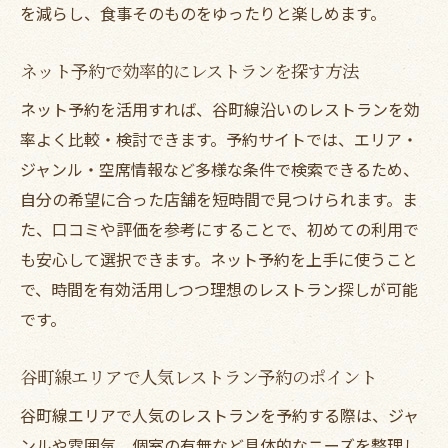
を減らし、食事そのものをゆったりと楽しめます。
レストラン予約で幅広い利用シーンに対応
グループ利用に最適なレストランを探すポイン
ネット予約で効率的にレストランを探す方法
ト
ネット予約を活用すれば、谷町線沿いのレストランを効
グループ向けレストラン予約の具体的なコ
率よく比較・検討できます。予約サイトでは、エリア・
ツ
ジャンル・空席情報など多様な条件で検索できるため、
谷町線エリアでの団体レストラン選びの工
自分の希望に合った店舗を短時間で見つけられます。ま
夫
た、口コミや評価を参考にすることで、初めての利用で
レストラン予約で個室や貸切を活用する方
も安心して選択できます。ネット予約を上手に使うこと
法
で、時間を有効活用しつつ理想のレストラン探しが可能
グループ利用に便利なレストラン予約の流
です。
れ
谷町線エリアで人気レストラン予約のポイント
人数に合わせて選ぶレストラン予約の秘訣
ジャンル別に楽しむ谷町線のおすすめレストラ
谷町線エリアで人気のレストランを予約する際は、ジャ
ン
ンルや雰囲気、個室の有無など具体的なニーズを整理し