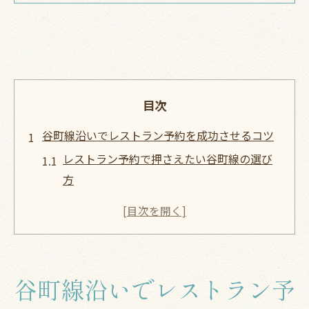
目次
谷町線沿いでレストラン予約を成功させるコツ
レストラン予約で押さえたい谷町線の選び
方
大阪谷町線のレストラン予約時の注意点
駅近レストラン予約で快適なアクセスを確
保
ネット予約で効率的にレストランを探す方
谷町線沿いでレストラン予
法