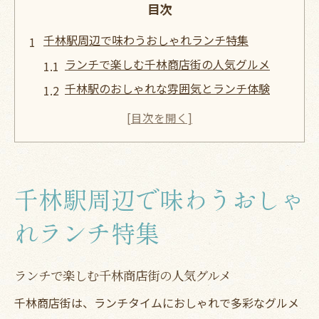
目次
千林駅周辺で味わうおしゃれランチ特集
ランチで楽しむ千林商店街の人気グルメ
千林駅のおしゃれな雰囲気とランチ体験
カフェ風空間で味わうランチの魅力解説
千林駅周辺ランチのおすすめポイント紹介
千林商店街ランチで注目のトレンドを探る
ランチタイムに選びたい千林駅の雰囲気
千林駅周辺で味わうおしゃ
千林駅で味わえるランチ空間の特徴とは
れランチ特集
おしゃれなランチに最適な雰囲気を厳選
ランチで感じる千林駅の温かみある魅力
ランチで楽しむ千林商店街の人気グルメ
千林商店街の雰囲気が生むランチの特別感
千林商店街は、ランチタイムにおしゃれで多彩なグルメ
人気カフェランチで感じる千林の良さ