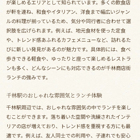
が楽しめるエリアとして知られています。多くの飲食店
おしゃれな空間で楽しむ千林駅ランチ
が軒を連ね、和食やイタリアン、洋食まで幅広いジャン
ランチに最適なおしゃれカフェの選び方
ルの料理が揃っているため、気分や同行者に合わせて選
千林駅で体験できるおしゃれランチ空間
択肢を広げられます。例えば、地元食材を使った定食
空間にこだわった千林駅ランチの楽しみ方
や、トレンド感あふれるカフェメニューなど、訪れるた
ランチと雰囲気を両立する千林駅の工夫
びに新しい発見があるのが魅力です。具体的には、食べ
ランチで人気を集める千林駅のカフェ事情
歩きできる軽食や、ゆったりと座って楽しめるレストラ
ンも多く、どんなシーンにも対応できるのが千林商店街
千林駅でグルメと雰囲気を満喫する方法
ランチの強みです。
ランチで体験する千林駅のグルメな魅力
千林駅ランチで味わう雰囲気のポイント
千林駅のおしゃれな雰囲気とランチ体験
おしゃれランチで叶う千林駅の贅沢時間
千林駅周辺では、おしゃれな雰囲気の中でランチを楽し
千林商店街で満喫するランチの新定番
むことができます。落ち着いた空間や洗練されたインテ
ランチにおすすめ千林駅の穴場グルメ
リアの店が増えており、トレンド感を重視する方にも最
ランチを彩る千林駅カフェの魅力発見
適です。例えば、友人同士での利用や、子連れでも安心