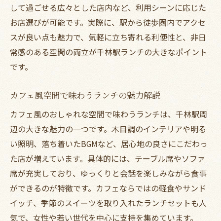
千林カフェで味わうランチのこだわり
して過ごせる広々とした店内など、利用シーンに応じた
ランチタイムに訪れたい千林カフェ特集
お店選びが可能です。実際に、駅から徒歩圏内でアクセ
スが良い点も魅力で、気軽に立ち寄れる利便性と、非日
おしゃれ空間が魅力の千林駅カフェランチ
常感のある空間の両立が千林駅ランチの大きなポイント
千林商店街で人気カフェランチを満喫
です。
ランチで感じる千林駅カフェの居心地良さ
千林駅でコスパ重視のランチ選び方
カフェ風空間で味わうランチの魅力解説
ランチで叶える千林駅コスパ重視の秘訣
カフェ風のおしゃれな空間で味わうランチは、千林駅周
おしゃれとコスパを両立するランチの選び
辺の大きな魅力の一つです。木目調のインテリアや明る
方
い照明、落ち着いたBGMなど、居心地の良さにこだわっ
千林商店街ランチで安さと満足度を追求
た店が増えています。具体的には、テーブル席やソファ
価格も魅力千林駅ランチのおすすめポイン
席が充実しており、ゆっくりと会話を楽しみながら食事
ト
ができるのが特徴です。カフェならではの軽食やサンド
グルメもコスパも楽しむ千林駅ランチ特集
イッチ、季節のスイーツを取り入れたランチセットも人
気で、女性や若い世代を中心に支持を集めています。