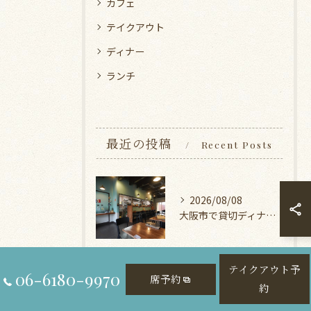
カフェ
テイクアウト
ディナー
ランチ
最近の投稿
Recent Posts
2026/08/08
大阪市で貸切ディナービュッフェ探し
テイクアウト予
06-6180-9970
2026/08/07
席予約
約
旭区で見つける写真映えする肉女子会ディナー