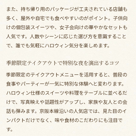
利用法
また、持ち帰り用のパッケージが工夫されている店舗も
季節感あふれるメニューで夜の集いを格上
多く、屋外や自宅でも食べやすいのがポイント。子供向
げ
けの個包装スイーツや、女子会向けの華やかなセットも
人気です。人数やシーンに応じた選び方を意識すること
で、誰でも気軽にハロウィン気分を楽しめます。
季節限定テイクアウトで特別な夜を演出するコツ
季節限定のテイクアウトメニューを活用すると、普段の
食事やパーティーが一気に特別な体験へと変わります。
ハロウィン仕様のスイーツや料理をテーブルに並べるだ
けで、写真映えや話題性がアップし、家族や友人との会
話も弾みます。京阪本線沿いの人気店では、見た目のイ
ンパクトだけでなく、味や食材のこだわりにも注目で
す。