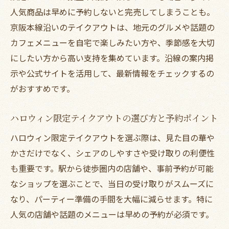
見
人気商品は早めに予約しないと完売してしまうことも。
家族みんなで楽しめるハロウィンテイクア
京阪本線沿いのテイクアウトは、地元のグルメや話題の
ウト提案
カフェメニューを自宅で楽しみたい方や、季節感を大切
子連れにも嬉しいテイクアウトの選び方
にしたい方から高い支持を集めています。沿線の案内掲
スイーツや限定セットで家族の笑顔を引き
示や公式サイトを活用して、最新情報をチェックするの
出す方法
がおすすめです。
快適なテイクアウト体験で特別な思い出作
ハロウィン限定テイクアウトの選び方と予約ポイント
り
家族団らんにピッタリなテイクアウトの魅
ハロウィン限定テイクアウトを選ぶ際は、見た目の華や
力解説
かさだけでなく、シェアのしやすさや受け取りの利便性
も重要です。駅から徒歩圏内の店舗や、事前予約が可能
忙しい方も満足のハロウィン限定持ち帰り術
なショップを選ぶことで、当日の受け取りがスムーズに
忙しい日常でも楽しめるテイクアウトの活
なり、パーティー準備の手間を大幅に減らせます。特に
用術
人気の店舗や話題のメニューは早めの予約が必須です。
効率よく受け取れるテイクアウト予約のコ