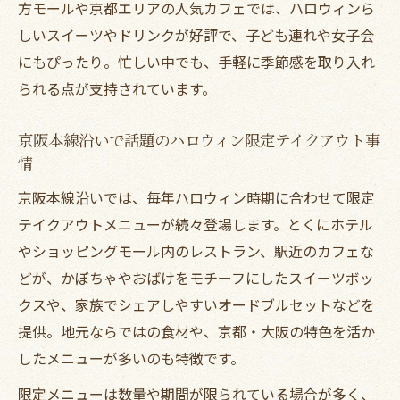
トで楽しむ
方モールや京都エリアの人気カフェでは、ハロウィンら
しいスイーツやドリンクが好評で、子ども連れや女子会
ハロウィンにおすすめの沿線テイクアウト活用
にもぴったり。忙しい中でも、手軽に季節感を取り入れ
法
られる点が支持されています。
パーティー向けテイクアウトの上手な選び
方
京阪本線沿いで話題のハロウィン限定テイクアウト事
沿線で楽しむハロウィンテイクアウトの工
情
夫ポイント
京阪本線沿いでは、毎年ハロウィン時期に合わせて限定
テイクアウト商品で手軽にパーティーを盛
テイクアウトメニューが続々登場します。とくにホテル
り上げる
やショッピングモール内のレストラン、駅近のカフェな
テイクアウト利用で時間を有効活用するア
どが、かぼちゃやおばけをモチーフにしたスイーツボッ
イデア
クスや、家族でシェアしやすいオードブルセットなどを
フォトジェニックなテイクアウトの楽しみ
提供。地元ならではの食材や、京都・大阪の特色を活か
方
したメニューが多いのも特徴です。
家族で味わうハロウィンテイクアウトの魅力発
限定メニューは数量や期間が限られている場合が多く、