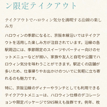
用術
ン限定テイクアウト
季節限定テイクアウトで特別な夜を演出す
るコツ
テイクアウトでハロウィン気分を満喫する沿線の楽し
季節感満載のテイクアウトが京阪本線沿いで話
み方
題
ハロウィンの季節になると、京阪本線沿いではテイクア
季節感あふれるテイクアウトメニューのお
ウトを活用した楽しみ方が注目されています。沿線の各
すすめ
駅周辺には、季節限定のスイーツやパーティー向けのセ
京阪本線沿いならではの季節限定テイクア
ットメニューなどが揃い、家族や友人と自宅や公園でハ
ウト特集
ロウィン気分を味わうことができます。駅近くの店舗が
多いため、仕事帰りやお出かけのついでに気軽に立ち寄
テイクアウトで味わう旬のスイーツやフー
れるのも魅力です。
ド体験
話題のハロウィンテイクアウト商品を徹底
特に、京阪沿線のディナーやランチとしても利用できる
紹介
テイクアウトメニューは、ハロウィン仕様のデコレーシ
京阪沿線のディナーやランチもテイクアウ
ョンや限定パッケージでSNS映えも抜群です。例年、枚