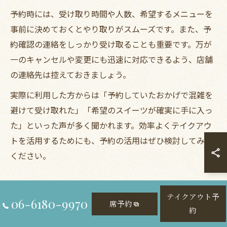
予約時には、受け取り時間や人数、希望するメニューを
事前に決めておくとやり取りがスムーズです。また、予
約確認の連絡をしっかり受け取ることも重要です。万が
一のキャンセルや変更にも迅速に対応できるよう、店舗
の連絡先は控えておきましょう。
実際に利用した方からは「予約していたおかげで混雑を
避けて受け取れた」「希望のスイーツが確実に手に入っ
た」といった声が多く聞かれます。効率よくテイクアウ
トを活用するためにも、予約の活用はぜひ検討してみて
ください。
手間なく楽しむハロウィン限定メニューの選び方
テイクアウト予
06-6180-9970
ハロウィン限定のテイクアウトメニューは種類が豊富
席予約
約
で、どれを選ぶか迷う方も多いでしょう。まずは、パー