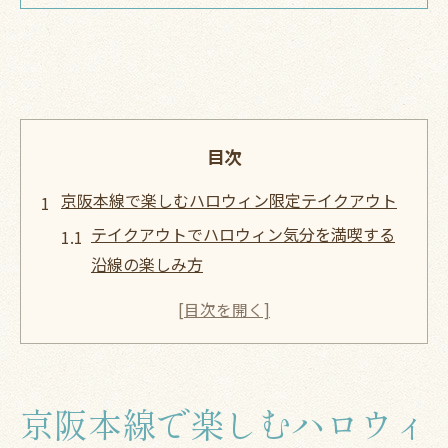
目次
京阪本線で楽しむハロウィン限定テイクアウト
テイクアウトでハロウィン気分を満喫する
沿線の楽しみ方
京阪本線沿いで話題のハロウィン限定テイ
クアウト事情
ハロウィン限定テイクアウトの選び方と予
約ポイント
京阪本線で楽しむハロウィ
家族や友人とシェアできるテイクアウト活