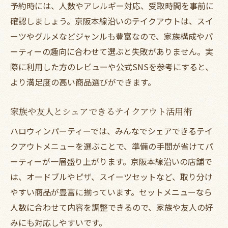
予約時には、人数やアレルギー対応、受取時間を事前に
ツ
確認しましょう。京阪本線沿いのテイクアウトは、スイ
手間なく楽しむハロウィン限定メニューの
ーツやグルメなどジャンルも豊富なので、家族構成やパ
選び方
ーティーの趣向に合わせて選ぶと失敗がありません。実
オンライン注文で便利なテイクアウト体験
際に利用した方のレビューや公式SNSを参考にすると、
を実現
より満足度の高い商品選びができます。
持ち帰りならではの時短パーティー準備方
法
家族や友人とシェアできるテイクアウト活用術
特別な夜に選びたいテイクアウトメニュー案内
ハロウィンパーティーでは、みんなでシェアできるテイ
ハロウィンにぴったりなテイクアウトメニ
クアウトメニューを選ぶことで、準備の手間が省けてパ
ュー特集
ーティーが一層盛り上がります。京阪本線沿いの店舗で
沿線の人気テイクアウトで夜を彩るコツ
は、オードブルやピザ、スイーツセットなど、取り分け
テイクアウトで演出するハロウィンの特別
やすい商品が豊富に揃っています。セットメニューなら
な食卓
人数に合わせて内容を調整できるので、家族や友人の好
おすすめスイーツやフードのテイクアウト
みにも対応しやすいです。