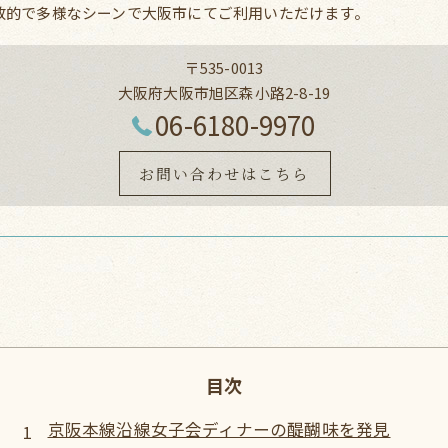
放的で多様なシーンで大阪市にてご利用いただけます。
〒535-0013
大阪府大阪市旭区森小路2-8-19
06-6180-9970
お問い合わせはこちら
目次
京阪本線沿線女子会ディナーの醍醐味を発見