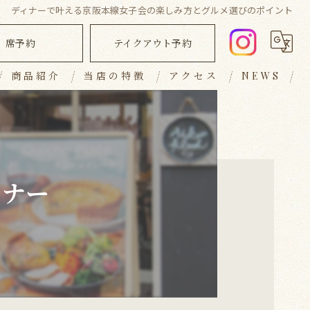
ディナーで叶える京阪本線女子会の楽しみ方とグルメ選びのポイント
席予約
テイクアウト予約
商品紹介
当店の特徴
アクセス
NEWS
ランチ
ブログ
ディナー
コラム
キッシュ
ィナー
テイクアウト
おしゃれ