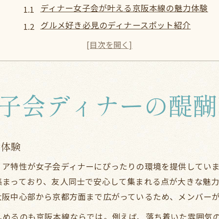
ディナー女子会が叶える京阪本線の魅力体験
グルメ好き必見のディナースポット紹介
女子会ディナーで人気の空間を楽しもう
アクセス抜群の場所でディナー女子会計画
雰囲気重視のディナーで思い出作りを
雰囲気重視で選ぶ女子会ディナーの楽しみ方
子会ディナーの醍醐
ディナー女子会を彩るおしゃれ空間の選び方
雰囲気重視で楽しむディナー女子会の工夫
京阪本線で味わう特別なディナー体験術
力体験
女子会ディナーに最適な空間のポイント
リア特性が女子会ディナーにぴったりの環境を提供してい
ディナーで盛り上がる女子会演出アイデア
集まっており、友人同士で安心して集まれる点が大きな魅
グルメ好き必見の京阪本線ディナープラン
大阪中心部から京都方面まで広がっているため、メンバー
ディナーで楽しむ京阪本線沿線のグルメ巡り
めるのも京阪本線ならでは。例えば、落ち着いた雰囲気の