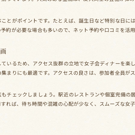
女子会ディナーを華やかに彩る工夫集
写真が楽しいおしゃれディナースポット
ぶことがポイントです。たとえば、誕生日など特別な日に
の予約が必要な場合も多いので、ネット予約や口コミを活
SNS投稿が増える女子会ディナーの理由
話題のレストランで叶う特別な女子ディナー体験
計画
ディナー女子会を特別にするレストラン選び
話題の空間で女子会ディナーを満喫しよう
しているため、アクセス抜群の立地で女子会ディナーを楽
京阪本線沿線で注目のディナースポット集
の集まりにも最適です。アクセスの良さは、参加者全員が
女子会ディナーの体験が広がる新提案
ディナーで叶う特別な女子会のすすめ
気もチェックしましょう。駅近のレストランや個室完備の
用すれば、待ち時間や混雑の心配が少なく、スムーズな女