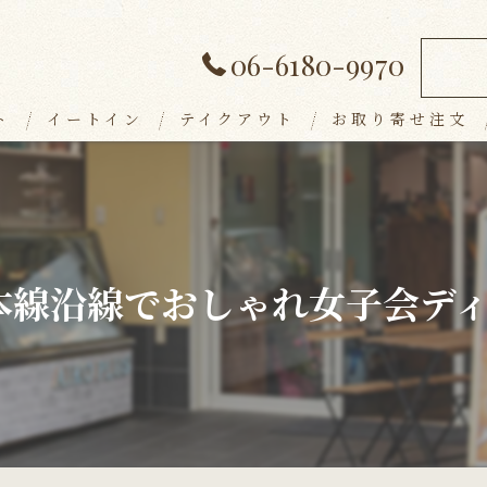
06-6180-9970
ト
イートイン
テイクアウト
お取り寄せ注文
ランチメニュー
デザート
アラカルト
本線沿線でおしゃれ女子会デ
ドリンク
パーティープラン