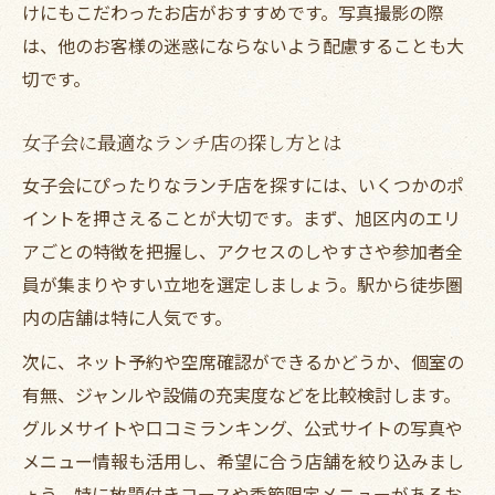
けにもこだわったお店がおすすめです。写真撮影の際
は、他のお客様の迷惑にならないよう配慮することも大
切です。
女子会に最適なランチ店の探し方とは
女子会にぴったりなランチ店を探すには、いくつかのポ
イントを押さえることが大切です。まず、旭区内のエリ
アごとの特徴を把握し、アクセスのしやすさや参加者全
員が集まりやすい立地を選定しましょう。駅から徒歩圏
内の店舗は特に人気です。
次に、ネット予約や空席確認ができるかどうか、個室の
有無、ジャンルや設備の充実度などを比較検討します。
グルメサイトや口コミランキング、公式サイトの写真や
メニュー情報も活用し、希望に合う店舗を絞り込みまし
ょう。特に放題付きコースや季節限定メニューがあるお