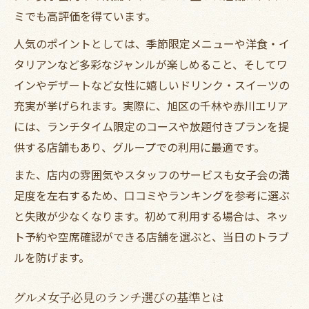
満足度重視のランチ女子会プランニング術
ミでも高評価を得ています。
女子会ランチで友人と充実した時間を過ご
人気のポイントとしては、季節限定メニューや洋食・イ
すコツ
タリアンなど多彩なジャンルが楽しめること、そしてワ
ランチ女子会の満足度を上げるサービス活
インやデザートなど女性に嬉しいドリンク・スイーツの
用法
充実が挙げられます。実際に、旭区の千林や赤川エリア
には、ランチタイム限定のコースや放題付きプランを提
女子会向けランチで話題が弾む工夫とは
供する店舗もあり、グループでの利用に最適です。
みんなが喜ぶランチ女子会の演出ポイント
また、店内の雰囲気やスタッフのサービスも女子会の満
足度を左右するため、口コミやランキングを参考に選ぶ
と失敗が少なくなります。初めて利用する場合は、ネッ
ト予約や空席確認ができる店舗を選ぶと、当日のトラブ
ルを防げます。
グルメ女子必見のランチ選びの基準とは