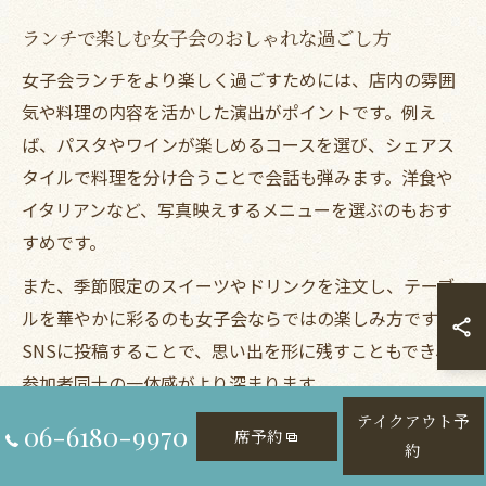
ランチで楽しむ女子会のおしゃれな過ごし方
女子会ランチをより楽しく過ごすためには、店内の雰囲
気や料理の内容を活かした演出がポイントです。例え
ば、パスタやワインが楽しめるコースを選び、シェアス
タイルで料理を分け合うことで会話も弾みます。洋食や
イタリアンなど、写真映えするメニューを選ぶのもおす
すめです。
また、季節限定のスイーツやドリンクを注文し、テーブ
ルを華やかに彩るのも女子会ならではの楽しみ方です。
SNSに投稿することで、思い出を形に残すこともでき、
参加者同士の一体感がより深まります。
テイクアウト予
ただし、おしゃれな店舗は混雑しやすいため、時間帯や
06-6180-9970
席予約
約
予約状況にも注意が必要です。経験者の声として、事前