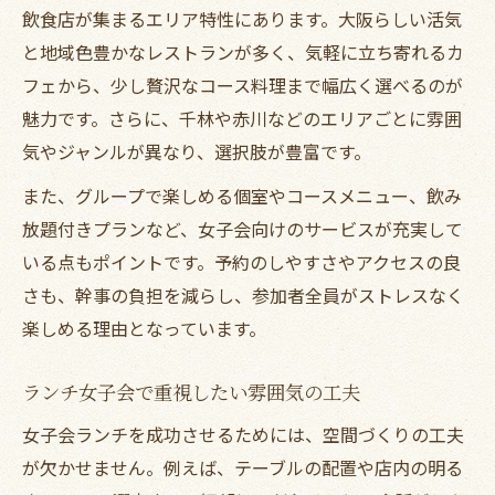
飲食店が集まるエリア特性にあります。大阪らしい活気
と地域色豊かなレストランが多く、気軽に立ち寄れるカ
フェから、少し贅沢なコース料理まで幅広く選べるのが
魅力です。さらに、千林や赤川などのエリアごとに雰囲
気やジャンルが異なり、選択肢が豊富です。
また、グループで楽しめる個室やコースメニュー、飲み
放題付きプランなど、女子会向けのサービスが充実して
いる点もポイントです。予約のしやすさやアクセスの良
さも、幹事の負担を減らし、参加者全員がストレスなく
楽しめる理由となっています。
ランチ女子会で重視したい雰囲気の工夫
女子会ランチを成功させるためには、空間づくりの工夫
が欠かせません。例えば、テーブルの配置や店内の明る