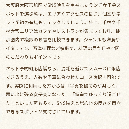
大阪府大阪市旭区でSNS映えを重視したランチ女子会ス
ポットを選ぶ際は、エリアやアクセスの良さ、個室やネ
ット予約の有無もチェックしましょう。特に、千林や千
林大宮エリアはカフェやレストランが集まっており、徒
歩圏内で複数のお店を比較できます。ジャンルも洋食や
イタリアン、西洋料理など多彩で、料理の見た目や空間
のこだわりもポイントです。
ネット予約対応店舗なら、混雑を避けてスムーズに来店
できるうえ、人数や予算に合わせたコース選択も可能で
す。実際に利用した方からは「写真を撮るのが楽しく、
思い出に残る女子会になった」「個室でゆっくり過ごせ
た」といった声も多く、SNS映えと居心地の良さを両立
できるスポットが支持されています。