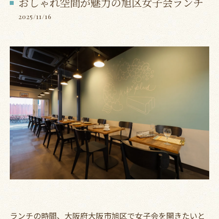
おしゃれ空間が魅力の旭区女子会ランチ
2025/11/16
ランチの時間、大阪府大阪市旭区で女子会を開きたいと