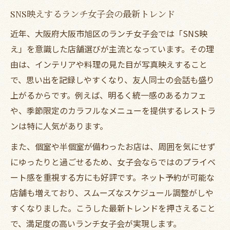
SNS映えするランチ女子会の最新トレンド
近年、大阪府大阪市旭区のランチ女子会では「SNS映
え」を意識した店舗選びが主流となっています。その理
由は、インテリアや料理の見た目が写真映えすること
で、思い出を記録しやすくなり、友人同士の会話も盛り
上がるからです。例えば、明るく統一感のあるカフェ
や、季節限定のカラフルなメニューを提供するレストラ
ンは特に人気があります。
また、個室や半個室が備わったお店は、周囲を気にせず
にゆったりと過ごせるため、女子会ならではのプライベ
ート感を重視する方にも好評です。ネット予約が可能な
店舗も増えており、スムーズなスケジュール調整がしや
すくなりました。こうした最新トレンドを押さえること
で、満足度の高いランチ女子会が実現します。