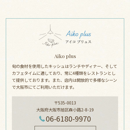
Aiko plus
旬の食材を使用したキッシュはランチやディナー、そして
カフェタイムに適しており、常に4種類をレストランとし
て提供しております。また、店内は開放的で多様なシーン
で大阪市にてご利用いただけます。
〒535-0013
大阪府大阪市旭区森小路2-8-19
06-6180-9970