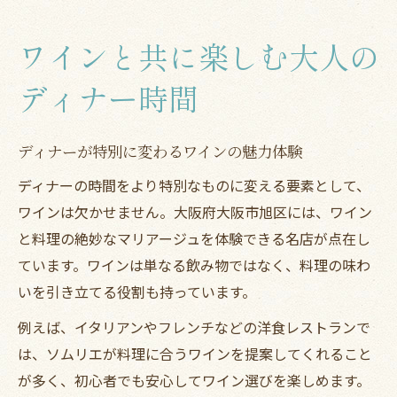
び
こだわりワインと共に楽しむ理想のディナ
ワインと共に楽しむ大人の
ー
心を満たす旭区ディナーでのワイン体験
ディナー時間
旭区で叶える心豊かなディナーとワイン体
験
ディナーが特別に変わるワインの魅力体験
心に残るディナーは厳選ワインと共に始ま
ディナーの時間をより特別なものに変える要素として、
る
ワインは欠かせません。大阪府大阪市旭区には、ワイン
ディナー時間に味わう旭区ワインの魅力発
と料理の絶妙なマリアージュを体験できる名店が点在し
見
ています。ワインは単なる飲み物ではなく、料理の味わ
いを引き立てる役割も持っています。
温かな空間で楽しむ旭区ディナーとワイン
の調和
例えば、イタリアンやフレンチなどの洋食レストランで
心地よいディナーに欠かせないワインとの
は、ソムリエが料理に合うワインを提案してくれること
出会い
が多く、初心者でも安心してワイン選びを楽しめます。