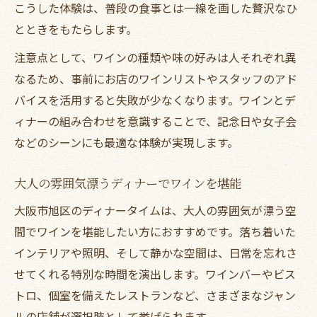
ディナーを彩るワイン選びのコツとは
こうした体験は、普段の食事とは一線を画した贅沢なひ
とときをもたらします。
ディナーに最適なワイン選びのポイント解
説
注意点として、ワインの種類や味の好みは人それぞれ異
料理に合わせたディナー用ワインの選び方
なるため、事前にお店のワインリストやスタッフのアド
バイスを活用すると失敗が少なくなります。ワインとデ
失敗しないディナーのためのワインの選定
ィナーの組み合わせを意識することで、記念日や女子会
術
などのシーンにも最適な体験が実現します。
ディナーをより楽しむワインペアリングの
極意
大人の雰囲気漂うディナーでワインを堪能
ワイン初心者も安心のディナー向け選び方
大阪市旭区のディナータイムは、大人の雰囲気が漂う空
特別な夜を演出するディナースタイル提案
間でワインを堪能したい方におすすめです。落ち着いた
ディナーが際立つ特別な夜のスタイル提案
インテリアや照明、そして静かな空間は、日常を忘れさ
ワインと共に過ごす記念日ディナーの演出
せてくれる特別な時間を演出します。ワインバーやビス
法
トロ、個室を備えたレストランなど、さまざまなジャン
大切な夜に選ぶべきディナースタイルとは
ルの店舗が選択肢として挙げられます。