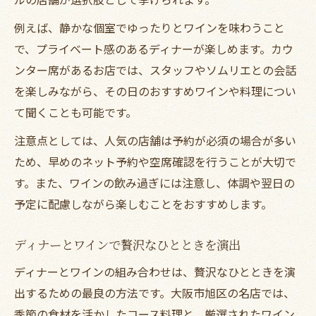
ディナーに彩りを添えるおすすめワインコ
例えば、静かな個室でゆったりとワインを味わうこと
ーデ
で、プライベート感のあるディナーが楽しめます。カウ
特別な夜にぴったりのディナー演出アイデ
ンター席があるお店では、スタッフやソムリエとの会話
ア
を楽しみながら、その日のおすすめワインや料理につい
女子会が華やぐ旭区ワインディナーの魅力
て聞くことも可能です。
女子会に映える旭区ワインディナーの楽し
注意点としては、人気の店舗は予約が必須の場合が多い
み方
ため、早めのネット予約や空席確認を行うことが大切で
ディナーで盛り上がる女子会向けワイン選
す。また、ワインの飲み過ぎには注意し、体調や翌日の
び
予定に配慮しながら楽しむことをおすすめします。
女子会が特別になる旭区ディナーのポイン
ト
ディナーとワインで贅沢なひとときを演出
ワイン好き女子会におすすめのディナース
ディナーとワインの組み合わせは、贅沢なひとときを演
タイル
出するための最良の方法です。大阪市旭区の名店では、
旭区で叶える華やかなディナーとワインの
季節の食材を活かしたコース料理と、厳選されたワイン