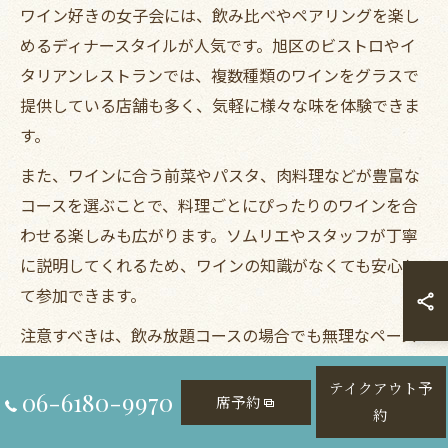
ワイン好きの女子会には、飲み比べやペアリングを楽し
めるディナースタイルが人気です。旭区のビストロやイ
タリアンレストランでは、複数種類のワインをグラスで
提供している店舗も多く、気軽に様々な味を体験できま
す。
また、ワインに合う前菜やパスタ、肉料理などが豊富な
コースを選ぶことで、料理ごとにぴったりのワインを合
わせる楽しみも広がります。ソムリエやスタッフが丁寧
に説明してくれるため、ワインの知識がなくても安心し
て参加できます。
注意すべきは、飲み放題コースの場合でも無理なペース
で飲みすぎないこと。翌日も元気に過ごせるよう、適度
テイクアウト予
な量を心がけましょう。実際に「いろいろなワインを少
06-6180-9970
席予約
約
しずつ楽しめて満足だった」という利用者の声もありま