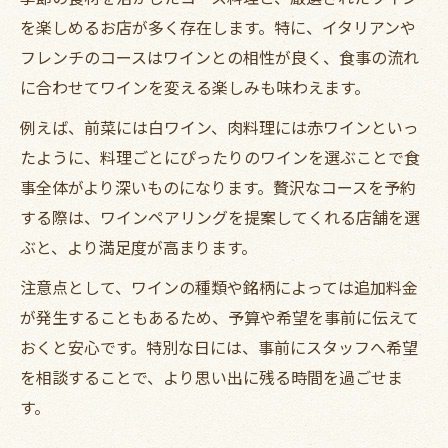
夜
を楽しめるお店が多く存在します。特に、イタリアンや
記念日に最適なワインとディナー空間を探して
フレンチのコースはワインとの相性が良く、食事の流れ
に合わせてワインを変える楽しみも味わえます。
記念日にぴったりなディナーとワインの選
択肢
例えば、前菜には白ワイン、肉料理には赤ワインといっ
大切な日に選びたいワインとディナーの魅
たように、料理ごとにぴったりのワインを選ぶことで食
力
事全体がより深いものになります。贅沢なコースを予約
する際は、ワインペアリングを提案してくれる店舗を選
記念日を彩るディナーとワイン体験のすす
ぶと、より満足度が高まります。
め
ワイン好き必見の記念日向けディナー空間
注意点として、ワインの種類や銘柄によっては追加料金
紹介
が発生することもあるため、予算や希望を事前に伝えて
特別な日を演出するディナーとワインの組
おくと安心です。特別な日には、事前にスタッフへ希望
み合わせ
を相談することで、より思い出に残る時間を過ごせま
す。