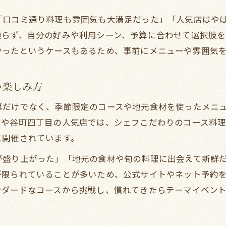
「口コミ通り料理も雰囲気も大満足だった」「人気店はや
頼らず、自分の好みや利用シーン、予算に合わせて選択肢を
かったというケースもあるため、事前にメニューや雰囲気
い楽しみ方
事だけでなく、季節限定のコースや地元食材を使ったメニ
目や谷町四丁目の人気店では、シェフこだわりのコース料
に開催されています。
が盛り上がった」「地元の食材や旬の料理に出会えて新鮮
が限られていることが多いため、公式サイトやネット予約
ンダードなコースから挑戦し、慣れてきたらテーマイベン
。