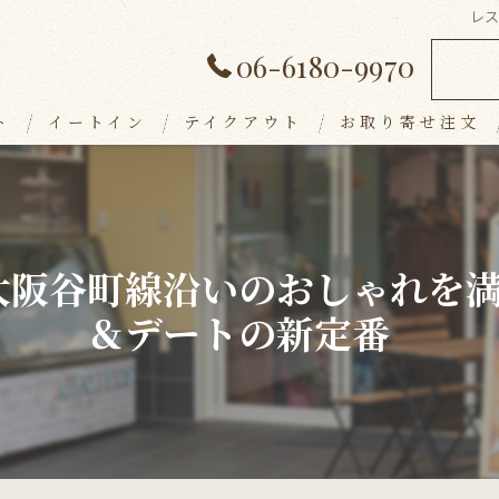
レ
06-6180-9970
ト
イートイン
テイクアウト
お取り寄せ注文
ランチメニュー
デザート
大阪谷町線沿いのおしゃれを
アラカルト
＆デートの新定番
ドリンク
パーティープラン