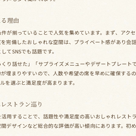
ゆったり過ごせるおしゃれレストランの見極め方
おしゃれな空間で過ごす谷町線沿線の夜
える理由
夜を彩るおしゃれレストランの楽しみ方ガイド
谷町線沿いで満喫する夜のレストラングルメ体験
条件が揃っていることで人気を集めています。まず、アク
室を完備したおしゃれな空間は、プライベート感があり会
ディナータイムにおすすめのおしゃれレストラン
してSNSでも話題です。
女子会にもデートにも合うレストランで夜を堪能
っくり話せた」「サプライズメニューやデザートプレート
駅近レストランで叶うおしゃれな夜のひととき
約が埋まりやすいので、人数や希望の席を早めに確保する
個室があるレストランで女子会を楽しむ方法
ンルを選ぶと満足度が高まります。
個室付きレストランで女子会が盛り上がる理由
谷町四丁目で探す個室完備のおしゃれレストラン
れレストラン巡り
プライベート空間が嬉しいレストランの選び方
を活用することで、話題性や満足度の高いおしゃれレスト
女子会向けレストランの個室利用アイデア集
空間デザインなど総合的な評価が高い傾向にあります。初
グルメランキング上位の個室レストラン紹介