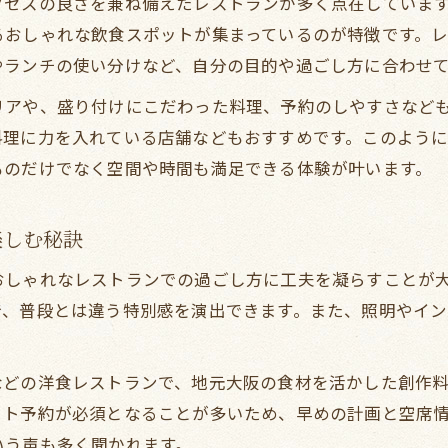
クセスの良さを兼ね備えたレストランが多く点在していま
インスタ映えする料理が楽しめるレストランの選び
るおしゃれな飲食スポットが集まっているのが特徴です。
おしゃれ志向のあなたへ谷町グルメ最新トレンド
やランチの使い分けなど、自分の目的や過ごし方に合わせ
レストランで体験する谷町の最新グルメトレンド
リアや、盛り付けにこだわった料理、予約のしやすさなど
おしゃれ空間のレストランが続々登場する理由
料理に力を入れている店舗などもおすすめです。このよう
ものだけでなく空間や時間も満足できる体験が叶います。
女子会やデートに最適なレストランの選び方
谷町四丁目で話題のグルメランキング徹底紹介
楽しむ秘訣
創作料理が自慢のレストランを選ぶコツ
落ち着いた雰囲気のレストラン選びを徹底解説
おしゃれなレストランでの過ごし方に工夫を凝らすことが
レストラン選びで重視したい落ち着きとおしゃれ
、普段とは違う特別感を演出できます。また、照明やイン
谷町線沿いで見つける雰囲気抜群のレストラン
個室ありレストランが人気の理由を解説
などの洋食レストランで、地元大阪の食材を活かした創作
ット予約が必須となることが多いため、早めの計画と空席
大人女子会におすすめの静かなレストラン特集
いう声も多く聞かれます。