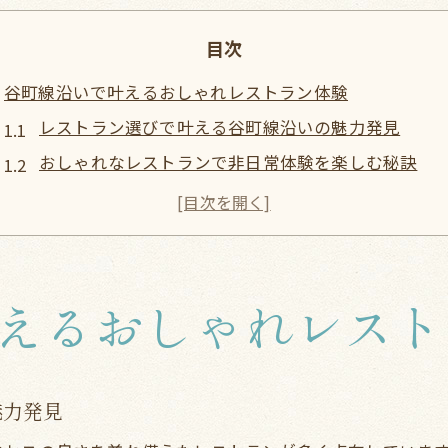
目次
谷町線沿いで叶えるおしゃれレストラン体験
レストラン選びで叶える谷町線沿いの魅力発見
おしゃれなレストランで非日常体験を楽しむ秘訣
谷町線沿線のレストランで女子会が映える理由
グルメランキングを参考にしたおしゃれレストラン
谷町エリアで味わうレストランの新しい楽しみ方
女子会に最適なレストランを谷町線で探すなら
えるおしゃれレスト
レストラン選びのポイントは女子会向けのおしゃれ
谷町四丁目エリアで人気の女子会レストラン特集
個室完備のレストランでプライベートな時間を満喫
魅力発見
谷町グルメランキングから女子会にぴったりな一軒