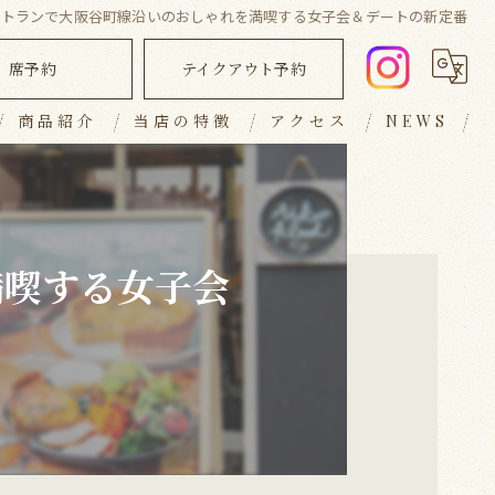
ストランで大阪谷町線沿いのおしゃれを満喫する女子会＆デートの新定番
席予約
テイクアウト予約
商品紹介
当店の特徴
アクセス
NEWS
ランチ
ブログ
ディナー
コラム
満喫する女子会
キッシュ
テイクアウト
おしゃれ