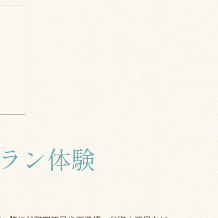
巡り
ラン体験
感
を