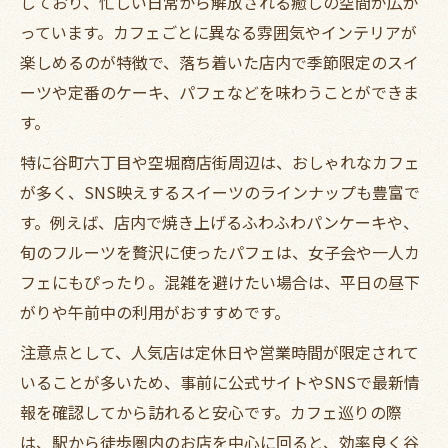
しており、忙しい日常から解放される癒しの空間が広が
う
っています。カフェごとに異なる雰囲気やインテリアが
谷町線のおしゃれカフェで写真映えスイー
楽しめるのが特徴で、落ち着いた店内で季節限定のスイ
ツ体験
ーツや定番のケーキ、パフェなどを味わうことができま
カフェ巡り女子が選ぶSNS映えスポット特
す。
集
特に谷町六丁目や空堀商店街周辺は、おしゃれなカフェ
大阪谷町線沿いで人気のカフェ撮影ポイン
が多く、SNS映えするスイーツのラインナップも豊富で
ト
す。例えば、店内で焼き上げるふわふわパンケーキや、
映えるスイーツとカフェの選び方を徹底解
旬のフルーツを贅沢に使ったパフェは、女子会や一人カ
説
フェにもぴったり。混雑を避けたい場合は、平日の昼下
レトロ気分満喫できる大阪谷町線カフェ案内
がりや午前中の利用がおすすめです。
大阪谷町線で味わうレトロカフェ巡りの魅
注意点として、人気店は定休日や営業時間が限定されて
力
いることが多いため、事前に公式サイトやSNSで最新情
カフェタイムにぴったりなレトロ空間の楽
報を確認してから訪れると安心です。カフェ巡りの際
しみ方
は、駅から徒歩圏内のお店を中心に回ると、効率良く谷