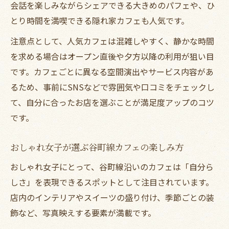
カフェ初心者におすすめ谷町線沿い入門ス
会話を楽しみながらシェアできる大きめのパフェや、ひ
ポット
とり時間を満喫できる隠れ家カフェも人気です。
安心して楽しめる谷町線カフェの選び方ガ
注意点として、人気カフェは混雑しやすく、静かな時間
イド
を求める場合はオープン直後や夕方以降の利用が狙い目
初めてでも大丈夫なカフェスイーツ体験の
です。カフェごとに異なる空間演出やサービス内容があ
流れ
るため、事前にSNSなどで雰囲気や口コミをチェックし
谷町線エリアでカフェデビューするための
て、自分に合ったお店を選ぶことが満足度アップのコツ
ヒント
です。
カフェ初心者女子が押さえたい失敗しない
おしゃれ女子が選ぶ谷町線カフェの楽しみ方
コツ
おしゃれ女子にとって、谷町線沿いのカフェは「自分ら
しさ」を表現できるスポットとして注目されています。
店内のインテリアやスイーツの盛り付け、季節ごとの装
飾など、写真映えする要素が満載です。