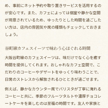
め、事前にネット予約や取り置きサービスを活用するの
スイーツ好きが選ぶカフェ巡りのポイント
が安心です。また、カフェによっては個室や静かな空間
解説
が用意されているため、ゆったりとした時間を過ごした
空堀商店街も楽しめる隠れ家カフェの魅力
い方は、店内の雰囲気や席の種類もチェックしておきま
空堀商店街の隠れ家カフェでスイーツ時間
しょう。
谷町線エリアで出会う穴場カフェの楽しみ
方
谷町線カフェスイーツで味わう心ほぐれる時間
商店街×カフェで味わう特別なスイーツ体
大阪谷町線のカフェスイーツは、味だけでなく心を癒す
験
時間を提供してくれます。おしゃれなカフェ空間で、こ
カフェ好き女子おすすめの隠れ家スポット
だわりのコーヒーやデザートをゆっくり味わうことで、
集
日常のストレスから解放されるひとときが過ごせます。
空堀商店街散策とカフェ巡りのベストプラ
例えば、静かなカウンター席でバリスタが丁寧に淹れる
ン
コーヒーと共に、季節のフルーツタルトや濃厚チョコレ
カフェ初心者でも安心の谷町線エリアガイド
ートケーキを楽しむのは至福の時間です。友人や家族と