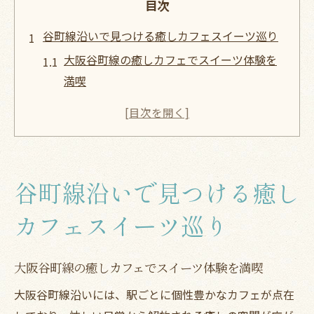
目次
谷町線沿いで見つける癒しカフェスイーツ巡り
大阪谷町線の癒しカフェでスイーツ体験を
満喫
カフェ好き必見谷町線沿い注目スイーツ巡
り術
谷町線カフェスイーツで味わう心ほぐれる
時間
谷町線沿いで見つける癒し
おしゃれ女子が選ぶ谷町線カフェの楽しみ
方
カフェスイーツ巡り
谷町線カフェスイーツ巡りのおすすめポイ
ント
大阪谷町線の癒しカフェでスイーツ体験を満喫
SNS映え狙うなら谷町線のおしゃれカフェへ
大阪谷町線沿いには、駅ごとに個性豊かなカフェが点在
SNS映えカフェは谷町線沿いで探してみよ