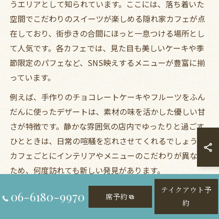
うエリアとして知られています。ここには、落ち着いた
空間でこだわりのスイーツが楽しめる隠れ家カフェが点
在しており、街歩きの合間にほっと一息つける場所とし
て人気です。各カフェでは、見た目も美しいケーキや季
節限定のパフェなど、SNS映えするメニューが豊富に揃
っています。
例えば、手作りのチョコレートケーキやフルーツをふん
だんに使ったデザートは、素材の味を活かした優しい甘
さが特徴です。静かな雰囲気の店内でゆったりと過ごす
ひとときは、日常の喧騒を忘れさせてくれるでしょう。
カフェごとにインテリアやメニューのこだわりが異なる
ため、何度訪れても新しい発見があります。
初めて訪れる方は、混雑しやすい時間帯を避けて、午前
テイクアウト予
06-6180-9970
席予約
約
中や夕方の早い時間帯を狙うのがおすすめです。また、
カフェによってはテイクアウト対応もしているので、商