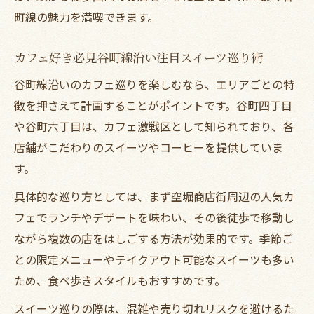
町線の魅力を満喫できます。
谷町線沿いで人気のレトロカフェの特徴と
は
カフェ好き必見谷町線沿い注目スイーツ巡り術
落ち着いたカフェで過ごす癒しのひととき
谷町線沿いのカフェ巡りを楽しむなら、エリアごとの特
レトロな雰囲気を楽しむカフェスイーツ体
徴を押さえて計画することがポイントです。谷町四丁目
験
や谷町六丁目は、カフェ激戦区として知られており、各
スイーツ好き必見の谷町線沿いカフェ特集
店舗がこだわりのスイーツやコーヒーを提供していま
スイーツ好き注目谷町線カフェランキング
す。
紹介
具体的な巡り方としては、まず空堀商店街周辺の人気カ
カフェスイーツで満たされる谷町線沿い散
フェでランチやデザートを味わい、その後徒歩で移動し
策術
ながら複数の店をはしごする方法が効果的です。季節ご
おすすめカフェで味わう絶品スイーツの魅
との限定メニューやテイクアウト可能なスイーツも多い
力
ため、食べ歩きスタイルもおすすめです。
谷町線のカフェで楽しむ季節のスイーツ体
スイーツ巡りの際は、混雑や売り切れリスクを避けるた
験