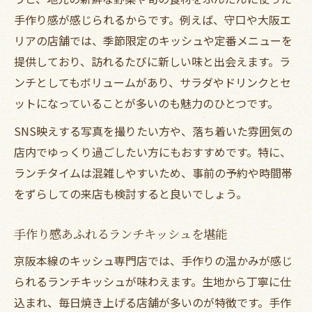
集
手作り感が感じられるからです。例えば、守口や大阪エ
手作りキッシュのテイクアウト活用法
リアの店舗では、季節限定のキッシュや定番メニューを
ランチタイムを彩るキッシュのテイクアウ
提供しており、訪れるたびに新しい味と出会えます。ラ
ト
ンチとしてもボリュームがあり、サラダやドリンクとセ
隠れ家カフェで味わう至福のキッシュランチ
ットになっていることが多いのも魅力のひとつです。
ランチに最適な隠れ家カフェの選び方
SNS映えする写真を撮りたい方や、落ち着いた雰囲気の
落ち着いた空間で楽しむキッシュランチ
店内でゆっくり過ごしたい方にもおすすめです。特に、
友人と行きたい隠れ家カフェランチ体験
ランチタイムは混雑しやすいため、事前の予約や時間帯
ランチで味わう手作りキッシュの新提案
をずらしての来店も検討すると良いでしょう。
隠れ家カフェのキッシュランチの魅力発見
手作り感あふれるランチキッシュを堪能
手作り感たっぷりのキッシュを求めるなら
京阪本線のキッシュ専門店では、手作りの温かみが感じ
手作りキッシュのランチが支持される理由
られるランチキッシュが味わえます。生地から丁寧に仕
ランチタイムに味わう手作りキッシュ体験
込まれ、毎日焼き上げる店舗が多いのが特徴です。手作
素材にこだわる手作りランチキッシュ特集