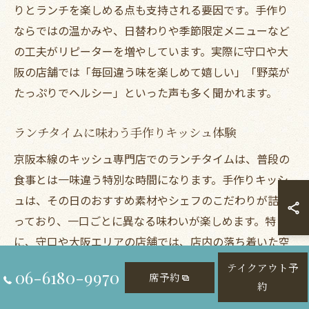
りとランチを楽しめる点も支持される要因です。手作り
ならではの温かみや、日替わりや季節限定メニューなど
の工夫がリピーターを増やしています。実際に守口や大
阪の店舗では「毎回違う味を楽しめて嬉しい」「野菜が
たっぷりでヘルシー」といった声も多く聞かれます。
ランチタイムに味わう手作りキッシュ体験
京阪本線のキッシュ専門店でのランチタイムは、普段の
食事とは一味違う特別な時間になります。手作りキッシ
ュは、その日のおすすめ素材やシェフのこだわりが詰ま
っており、一口ごとに異なる味わいが楽しめます。特
に、守口や大阪エリアの店舗では、店内の落ち着いた空
間でゆっくりとキッシュを味わうことができるのが魅力
テイクアウト予
06-6180-9970
席予約
です。
約