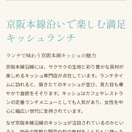
口コミで人気のランチキッシュをチェック
サクサク感が魅力のランチキッシュ特集
京阪本線沿いで楽しむ満足
サクサク食感のランチキッシュを徹底比較
キッシュランチ
京阪本線で楽しむ絶品ランチキッシュ体験
ランチタイムにおすすめのキッシュ食べ比
ランチで味わう京阪本線キッシュの魅力
べ
京阪本線沿線には、サクサクの生地と彩り豊かな具材が
手作りキッシュのランチが人気の理由
楽しめるキッシュ専門店が点在しています。ランチタイ
ランチで選ぶべきサクサクキッシュとは
ムに訪れると、焼きたてのキッシュが並び、見た目も華
テイクアウトにも嬉しい京阪本線のランチ事情
やかで食欲をそそります。キッシュはカフェやレストラ
テイクアウトランチで楽しむ京阪キッシュ
ンの定番ランチメニューとしても人気があり、女性を中
京阪本線で人気のランチキッシュ持ち帰り
心に幅広い世代に支持されています。
術
なぜ京阪本線沿線のキッシュが注目されているのかとい
仕事帰りにも便利なテイクアウトランチ特
うと、地元の新鮮な野菜や旬の食材をふんだんに使った