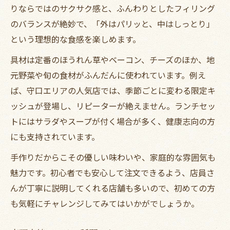
りならではのサクサク感と、ふんわりとしたフィリング
手作り感あふれるキッシュの選び方
のバランスが絶妙で、「外はパリッと、中はしっとり」
ランチで堪能する手作りキッシュの魅力
という理想的な食感を楽しめます。
ランチタイムに華やぐ彩りキッシュの選び方
具材は定番のほうれん草やベーコン、チーズのほか、地
ランチで選ぶ彩りキッシュのポイント
元野菜や旬の食材がふんだんに使われています。例え
見た目も楽しい華やかなキッシュランチ
ば、守口エリアの人気店では、季節ごとに変わる限定キ
彩り豊かなランチキッシュの楽しみ方
ッシュが登場し、リピーターが絶えません。ランチセッ
トにはサラダやスープが付く場合が多く、健康志向の方
ランチメニューで彩りキッシュを満喫
にも支持されています。
SNS映えする彩りキッシュランチ術
手作りだからこその優しい味わいや、家庭的な雰囲気も
魅力です。初心者でも安心して注文できるよう、店員さ
んが丁寧に説明してくれる店舗も多いので、初めての方
も気軽にチャレンジしてみてはいかがでしょうか。