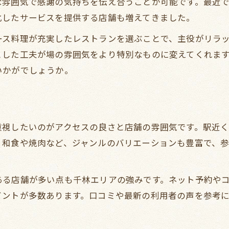
な雰囲気で感謝の気持ちを伝え合うことが可能です。最近
特別な夜を彩る送別会ディナープラン
化したサービスを提供する店舗も増えてきました。
送別会にぴったりのディナープラン提案
ース料理が充実したレストランを選ぶことで、主役がリラ
貸切や個室で楽しむ特別なディナー体験
とした工夫が場の雰囲気をより特別なものに変えてくれま
いかがでしょうか。
千林駅で選ぶ送別会ディナーのポイント
ディナーで送る感謝の気持ちの伝え方
ト
多彩なジャンルから選ぶディナーの魅力
ディナーで送る心温まる門出の瞬間
重視したいのがアクセスの良さと店舗の雰囲気です。駅近
ディナーを通じて伝える門出のメッセージ
、和食や焼肉など、ジャンルのバリエーションも豊富で、
送別会を彩る心温まるディナー演出
千林駅周辺のディナーで思い出作り
ある店舗が多い点も千林エリアの強みです。ネット予約や
イントが多数あります。口コミや最新の利用者の声を参考
ディナーで心に残る送別会の実現法
参加者全員が笑顔になるディナー選び