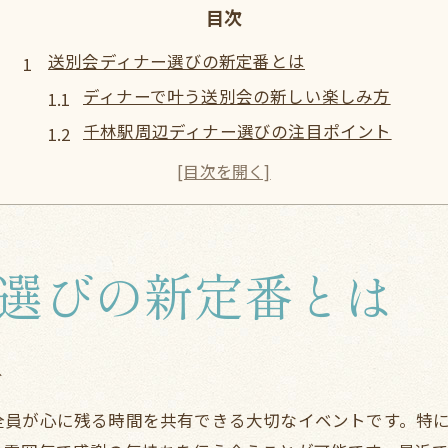
目次
送別会ディナー選びの新定番とは
ディナーで叶う送別会の新しい楽しみ方
千林駅周辺ディナー選びの注目ポイント
送別会に最適なディナージャンルの傾向
幹事が押さえたいディナー選定のコツ
ディナー選びで失敗しないための工夫
千林駅周辺で叶える理想の送別会
選びの新定番とは
ディナーで叶える理想の送別会空間づくり
千林駅周辺ディナープランの魅力とは
参加者に喜ばれる送別会ディナー演出術
方
ディナーで印象に残る送別会の秘訣
全員が心に残る時間を共有できる大切なイベントです。特
千林駅周辺のディナースポット活用法