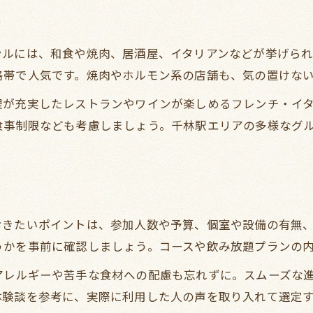
参加者満足度が高い送別会の工夫
向
満足度を高めるディナープランの工夫
千林駅周辺ディナーで叶える満足送別会
ンルには、和食や焼肉、居酒屋、イタリアンなどが挙げら
格帯で人気です。焼肉やホルモン系の店舗も、気の置けな
参加者の声を活かしたディナー選び
送別会ディナーで気をつけたいポイント
理が充実したレストランやワインが楽しめるフレンチ・イ
食事制限なども考慮しましょう。千林駅エリアの多様なグ
多様なニーズに応えるディナー提案
幹事必見ディナー手配のポイント
スムーズな送別会ディナー手配の流れ
幹事が知るべきディナー予約のコツ
千林駅周辺ディナー手配の注意点
おきたいポイントは、参加人数や予算、個室や設備の有無
うかを事前に確認しましょう。コースや飲み放題プランの
人気ディナー店を効率良く予約する方法
ディナー手配で押さえるべきタイミング
アレルギーや苦手な食材への配慮も忘れずに。スムーズな
体験談を参考に、実際に利用した人の声を取り入れて選定