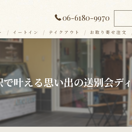
06-6180-9970
ト
イートイン
テイクアウト
お取り寄せ注文
ランチメニュー
デザート
アラカルト
駅で叶える思い出の送別会デ
ドリンク
パーティープラン