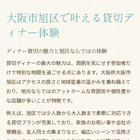
介
大阪市旭区で叶える貸切デ
旭区で叶う理想的な貸切ディナーの選び方
貸切利用に最適なディナースポット徹底ガイド
ィナー体験
ディナー貸切に適した店舗選びのコツまと
め
ディナー貸切の魅力と旭区ならではの体験
旭区で注目のディナースポットを厳選紹介
貸切ディナーの最大の魅力は、周囲を気にせず参加者だ
ジャンル別で探すおすすめディナー貸切店
けで特別な時間を過ごせる点にあります。大阪府大阪市
旭区はアクセスの良さと地域密着の温かみを兼ね備えて
宴会幹事必見のディナースポット選定基準
おり、地元ならではのアットホームな雰囲気や個性豊か
ディナー貸切利用で重視したい設備とサー
な店舗が多いことが特徴です。
ビス
特別な夜を演出する旭区の貸切ディナー術
例えば、旭区では少人数から大人数まで柔軟に対応でき
る貸切プランが充実しており、家族のお祝い事や会社の
ディナー貸切で叶えるワンランク上の演出
懇親会、友人同士の集まりなど、幅広いシーンで活用さ
方法