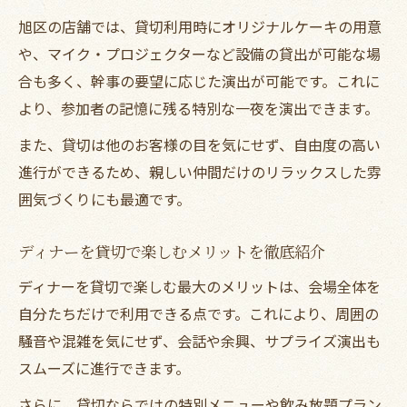
は
旭区の店舗では、貸切利用時にオリジナルケーキの用意
旭区で支持されるディナー貸切店の特徴紹
や、マイク・プロジェクターなど設備の貸出が可能な場
介
合も多く、幹事の要望に応じた演出が可能です。これに
より、参加者の記憶に残る特別な一夜を演出できます。
口コミで選ばれる旭区ディナー貸切の魅力
ディナー貸切で利用者満足度が高い理由を
また、貸切は他のお客様の目を気にせず、自由度の高い
解説
進行ができるため、親しい仲間だけのリラックスした雰
失敗しないディナー貸切店選びの実践ポイ
囲気づくりにも最適です。
ント
ディナーを貸切で楽しむメリットを徹底紹介
ディナーを貸切で楽しむ最大のメリットは、会場全体を
自分たちだけで利用できる点です。これにより、周囲の
騒音や混雑を気にせず、会話や余興、サプライズ演出も
スムーズに進行できます。
さらに、貸切ならではの特別メニューや飲み放題プラン