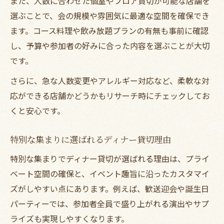
また、人数に合わせた個室やフロア貸切が可能な店舗を
術
選ぶことで、会の規模や雰囲気に最適な空間を確保でき
参加者が満足するディナー貸切準備のコツ
ます。コース料理や飲み放題プランの有無も事前に確認
プラン選びに迷った幹事に贈るディナーのヒン
し、予算や参加者の好みに合った内容を選ぶことが大切
ト
です。
ディナー貸切プラン選びで失敗しない方法
さらに、急な人数変更やアレルギー対応など、柔軟な対
幹事向けディナー貸切のおすすめプラン比
応ができる店舗かどうかもリサーチ時にチェックしてお
較
くと安心です。
旭区で人気のディナー貸切コースの特徴解
説
特別な集まりに選ばれるディナー貸切理由
予算に応じたディナー貸切プランの選び方
特別な集まりでディナー貸切が選ばれる理由は、プライ
参加者層別で選ぶディナー貸切プランの工
ベート空間の確保と、イベント趣旨に沿ったカスタマイ
夫
ズがしやすい点にあります。例えば、歓送迎会や誕生日
旭区で見つける満足度重視の貸切ディナー選び
パーティーでは、参加者全員で盛り上がれる演出やサプ
ライズも実現しやすくなります。
満足度アップのディナー貸切店選び基準と