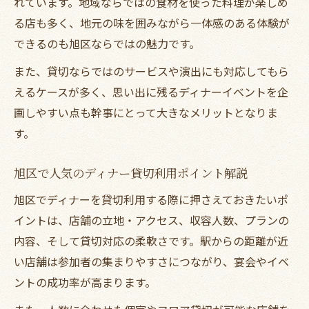
れています。地域ならではの食材を使った料理が楽しめ
旭区で実現する特別感あるディナー貸切の
る店も多く、地元の味を囲みながら一体感のある体験が
工夫
できるのも旭区ならではの魅力です。
シーン別に活用できるディナー貸切のアイ
また、貸切ならではのサービスや演出にも対応してもら
デア
えるケースが多く、思い出に残るディナーイベントを企
貸切ディナーで外せない雰囲気作りの秘訣
画しやすい点も幹事にとって大きなメリットとなりま
ディナーイベントを盛り上げる貸切活用術
す。
ディナー貸切を成功させる事前準備の極意
ディナー貸切前に押さえるべき準備項目一
旭区で人気のディナー貸切利用ポイント解説
覧
旭区でディナーを貸切利用する際に押さえておきたいポ
貸切ディナーでトラブルを防ぐ事前確認事
イントは、店舗の立地・アクセス、収容人数、プランの
項
内容、そして貸切対応の柔軟さです。駅からの距離が近
旭区でディナー貸切時のスムーズな進行計
い店舗は参加者の集まりやすさにつながり、宴会やイベ
画
ントの成功率が高まります。
幹事が知っておきたいディナー貸切の準備