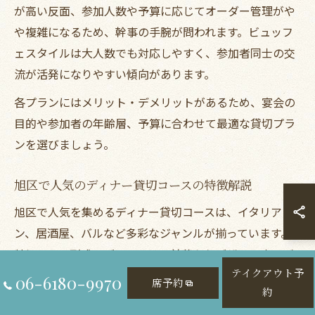
が高い反面、参加人数や予算に応じてオーダー管理がや
や複雑になるため、幹事の手腕が問われます。ビュッフ
ェスタイルは大人数でも対応しやすく、参加者同士の交
流が活発になりやすい傾向があります。
各プランにはメリット・デメリットがあるため、宴会の
目的や参加者の年齢層、予算に合わせて最適な貸切プラ
ンを選びましょう。
旭区で人気のディナー貸切コースの特徴解説
旭区で人気を集めるディナー貸切コースは、イタリア
ン、居酒屋、バルなど多彩なジャンルが揃っています。
特にコース形式のディナーは、前菜からデザートまでバ
テイクアウト予
ランスよく提供され、飲み放題付きで会話も弾みやすい
06-6180-9970
席予約
約
のが特徴です。