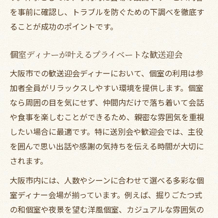
大阪ホテルのディナープラン活用術を解説
を事前に確認し、トラブルを防ぐための下調べを徹底す
個室付きディナープランが歓送迎会に人気
ることが成功のポイントです。
な理由
送別会歓迎会におすすめのディナー選び方
個室ディナーが叶えるプライベートな歓送迎会
おしゃれディナープランで歓送迎会を特別
大阪市での歓送迎会ディナーにおいて、個室の利用は参
に
加者全員がリラックスしやすい環境を提供します。個室
なら周囲の目を気にせず、仲間内だけで落ち着いて会話
や食事を楽しむことができるため、親密な雰囲気を重視
したい場合に最適です。特に送別会や歓迎会では、主役
を囲んで思い出話や感謝の気持ちを伝える時間が大切に
されます。
大阪市内には、人数やシーンに合わせて選べる多彩な個
室ディナー会場が揃っています。例えば、掘りごたつ式
の和個室や夜景を望む洋風個室、カジュアルな雰囲気の