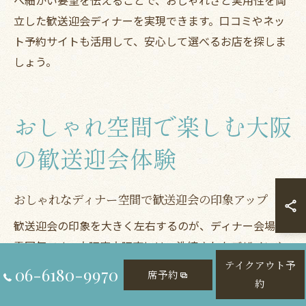
立した歓送迎会ディナーを実現できます。口コミやネッ
ト予約サイトも活用して、安心して選べるお店を探しま
しょう。
おしゃれ空間で楽しむ大阪
の歓送迎会体験
おしゃれなディナー空間で歓送迎会の印象アップ
歓送迎会の印象を大きく左右するのが、ディナー会場の
雰囲気です。大阪府大阪市には、洗練されたデザインや
非日常感を味わえるおしゃれな空間が数多く点在してお
テイクアウト予
06-6180-9970
席予約
約
り、上質なディナー体験が歓送迎会を特別な思い出へと