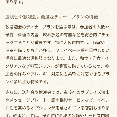
おしゃれと実用性を兼ねるディナープラン
あります。
例
送別会や歓迎会に最適なディナープランの特徴
おしゃれ空間で楽しむ大阪の歓送迎会体験
おしゃれなディナー空間で歓送迎会の印象
歓送迎会のディナープランを選ぶ際は、参加者の人数や
アップ
予算、料理の内容、飲み放題の有無などを総合的にチェ
ックすることが重要です。特に大阪市内では、個室や半
大阪で叶うおしゃれディナーの実例を紹介
個室を備えたお店が多く、プライベート感を重視したい
送別会や歓迎会に映えるディナー空間の選
場合に最適な選択肢となります。また、和食・洋食・イ
び方
タリアンなど料理ジャンルが豊富に揃っているため、参
個室や夜景付きディナーでおしゃれを演出
加者の好みやアレルギー対応にも柔軟に対応できるプラ
梅田・天王寺のおしゃれディナー体験ポイ
ンが多い点も特徴です。
ント
さらに、送別会や歓迎会では、主役へのサプライズ演出
歓送迎会に最適なディナープランの選び方
やメッセージプレート、記念撮影サービスなど、イベン
ディナーで歓送迎会プランを選ぶ際の注意
ト性を高めるオプションが用意されている店舗もありま
点
す。幹事としては、予約時に会場の設備やサービス内容