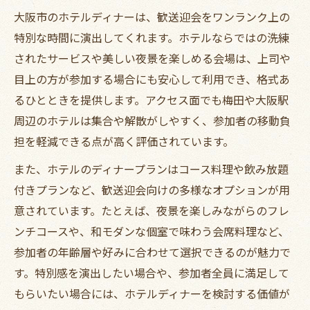
大阪市のホテルディナーは、歓送迎会をワンランク上の
イント
特別な時間に演出してくれます。ホテルならではの洗練
おしゃれな個室空間で歓送迎会の雰囲気を
されたサービスや美しい夜景を楽しめる会場は、上司や
高める
目上の方が参加する場合にも安心して利用でき、格式あ
ディナー選びで押さえたい個室活用のコツ
るひとときを提供します。アクセス面でも梅田や大阪駅
ディナー選びに活きる歓送迎会成功のヒント
周辺のホテルは集合や解散がしやすく、参加者の移動負
ディナーで歓送迎会を成功させるポイント
担を軽減できる点が高く評価されています。
集
また、ホテルのディナープランはコース料理や飲み放題
大阪のホテルディナーが幹事の味方になる
付きプランなど、歓送迎会向けの多様なオプションが用
理由
意されています。たとえば、夜景を楽しみながらのフレ
参加者満足度を高めるディナー店選びのヒ
ンチコースや、和モダンな個室で味わう会席料理など、
ント
参加者の年齢層や好みに合わせて選択できるのが魅力で
歓送迎会に最適なディナーの選定基準を解
す。特別感を演出したい場合や、参加者全員に満足して
説
もらいたい場合には、ホテルディナーを検討する価値が