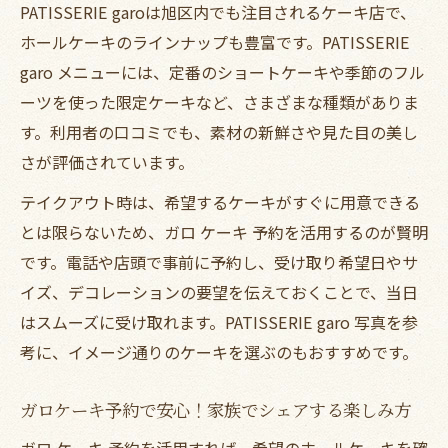
PATISSERIE garoは旭区内でも注目されるケーキ店で、
インスタで話題のパティスリーガロをテイ
ホールケーキのラインナップも豊富です。PATISSERIE
クアウトで体験
garo メニューには、定番のショートケーキや季節のフル
旭区ケーキ屋人気情報を活用した選び方の
ーツを使った限定ケーキなど、さまざまな種類がありま
コツ
す。利用者の口コミでも、素材の新鮮さや見た目の美し
予約で安心テイクアウトケーキの楽しみ方
さが評価されています。
テイクアウトケーキは予約が安心！活用ポ
テイクアウト時は、希望するケーキがすぐに用意できる
イント
とは限らないため、ガロ ケーキ 予約を活用するのが賢明
ガロケーキ予約活用で特別な日もスムーズ
です。電話や店頭で事前に予約し、受け取り希望日やサ
にテイクアウト
イズ、デコレーションの要望を伝えておくことで、当日
はスムーズに受け取れます。PATISSERIE garo 写真を参
PATISSERIE garo誕生日ケーキ予約の流れ
考に、イメージ通りのケーキを選ぶのもおすすめです。
とコツ
人気ケーキ屋のテイクアウト予約で失敗し
ガロケーキ予約で安心！家族でシェアする楽しみ方
ない方法
ガロ ケーキ 予約を活用すれば、希望のホールケーキを確