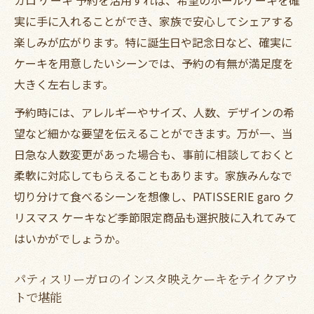
パティスリーガロインスタで最新予約情報
実に手に入れることができ、家族で安心してシェアする
をチェック
楽しみが広がります。特に誕生日や記念日など、確実に
パーティー映えするケーキの持ち帰りコツ
ケーキを用意したいシーンでは、予約の有無が満足度を
テイクアウトでパーティー映えするホール
大きく左右します。
ケーキの選び方
予約時には、アレルギーやサイズ、人数、デザインの希
PATISSERIE garo写真から学ぶ持ち帰りの
望など細かな要望を伝えることができます。万が一、当
ポイント
日急な人数変更があった場合も、事前に相談しておくと
ガロケーキメニューを参考にパーティーを
柔軟に対応してもらえることもあります。家族みんなで
盛り上げる秘訣
切り分けて食べるシーンを想像し、PATISSERIE garo ク
テイクアウト時の崩れ防止テクニックとコ
リスマス ケーキなど季節限定商品も選択肢に入れてみて
ツ
はいかがでしょうか。
インスタ映えケーキを美しく持ち帰るテイ
クアウト術
パティスリーガロのインスタ映えケーキをテイクアウ
トで堪能