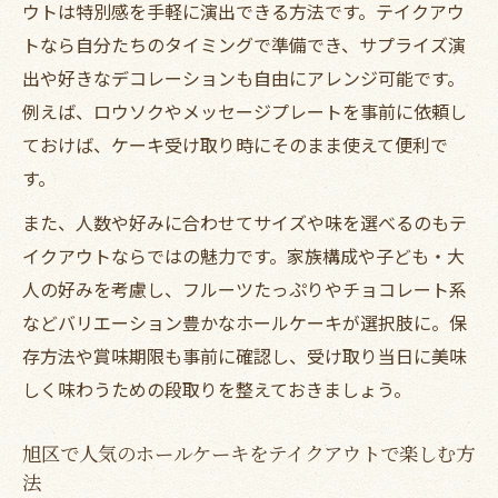
ウトは特別感を手軽に演出できる方法です。テイクアウ
テイクアウトで旭区のホールケーキ人気を
トなら自分たちのタイミングで準備でき、サプライズ演
体験する魅力
出や好きなデコレーションも自由にアレンジ可能です。
PATISSERIE garoのメニューから選ぶ楽し
例えば、ロウソクやメッセージプレートを事前に依頼し
さとポイント
ておけば、ケーキ受け取り時にそのまま使えて便利で
旭区ケーキ屋人気ランキングから選ぶテイ
す。
クアウト体験
また、人数や好みに合わせてサイズや味を選べるのもテ
ガロケーキの予約活用で特別な日を彩るテ
イクアウトならではの魅力です。家族構成や子ども・大
イクアウト
人の好みを考慮し、フルーツたっぷりやチョコレート系
パティスリーガロインスタで話題のケーキ
などバリエーション豊かなホールケーキが選択肢に。保
をテイクアウト
存方法や賞味期限も事前に確認し、受け取り当日に美味
ホームパーティーを彩るテイクアウト活用法
しく味わうための段取りを整えておきましょう。
テイクアウトでホームパーティーが華やぐ
旭区で人気のホールケーキをテイクアウトで楽しむ方
ホールケーキ活用術
法
PATISSERIE garo写真で選ぶテイクアウト