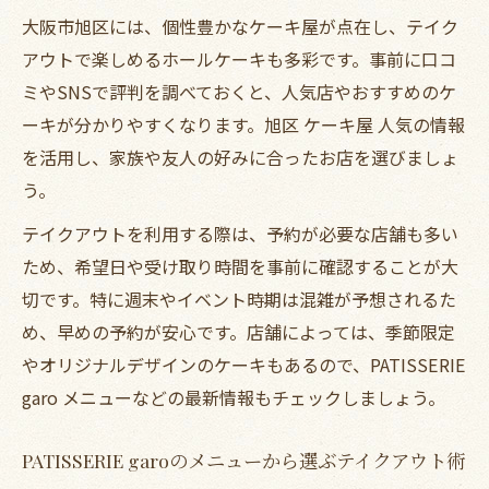
大阪市旭区には、個性豊かなケーキ屋が点在し、テイク
ケーキの魅力
アウトで楽しめるホールケーキも多彩です。事前に口コ
ガロケーキメニューを活用した盛り上がる
ミやSNSで評判を調べておくと、人気店やおすすめのケ
パーティー企画
ーキが分かりやすくなります。旭区 ケーキ屋 人気の情報
テイクアウト予約でパティスリーガロ誕生
を活用し、家族や友人の好みに合ったお店を選びましょ
日ケーキを楽しく共有
う。
旭区の人気ケーキ屋をテイクアウトで味わ
テイクアウトを利用する際は、予約が必要な店舗も多い
うパーティーのコツ
ため、希望日や受け取り時間を事前に確認することが大
こだわりのホールケーキ選びをサポート
切です。特に週末やイベント時期は混雑が予想されるた
テイクアウトで満足できるホールケーキの
め、早めの予約が安心です。店舗によっては、季節限定
選び方
やオリジナルデザインのケーキもあるので、PATISSERIE
PATISSERIE garoメニューから好みのケー
garo メニューなどの最新情報もチェックしましょう。
キを選ぶポイント
ガロケーキ予約で理想のホールケーキを確
PATISSERIE garoのメニューから選ぶテイクアウト術
実に入手