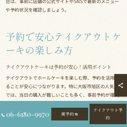
合は、事前に店舗の公式サイトやSNSで最新のメニュー
や予約状況を確認しましょう。
予約で安心テイクアウトケ
ーキの楽しみ方
テイクアウトケーキは予約が安心！活用ポイント
テイクアウトでホールケーキを楽しむ際、予約を活用す
ることが安心につながります。特に大阪市旭区の人気店
では、当日の購入が難しいことも多く、事前予約が確実
な方法です。
テイクアウト予
06-6180-9970
席予約
予約をすることで希望するサイズやデザイン、メッセー
約
ジ入りなど細かな要望にも対応してもらえる場合が多い