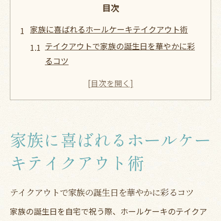
目次
家族に喜ばれるホールケーキテイクアウト術
テイクアウトで家族の誕生日を華やかに彩
るコツ
旭区で人気のホールケーキをテイクアウト
で楽しむ方法
PATISSERIE garoのメニューから選ぶテイ
クアウト術
家族に喜ばれるホールケー
ガロケーキ予約で安心！家族でシェアする
楽しみ方
キテイクアウト術
パティスリーガロのインスタ映えケーキを
テイクアウトで堪能
テイクアウトで家族の誕生日を華やかに彩るコツ
大阪市旭区で叶うテイクアウトホールケーキ体
家族の誕生日を自宅で祝う際、ホールケーキのテイクア
験