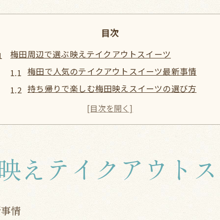
目次
梅田周辺で選ぶ映えテイクアウトスイーツ
梅田で人気のテイクアウトスイーツ最新事情
持ち帰りで楽しむ梅田映えスイーツの選び方
テイクアウトで手軽に堪能できる梅田周辺スイー
梅田スイーツ持ち帰りのおすすめポイントとは
人気のテイクアウトスイーツで梅田を満喫
大阪市内で楽しむ話題の持ち帰り菓子
映えテイクアウトス
大阪スイーツ持ち帰りランキング注目の理由
大阪駅周辺のテイクアウト菓子人気の秘密
話題の大阪テイクアウトスイーツおすすめ特集
新事情