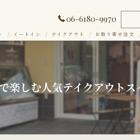
06-6180-9970
ト
イートイン
テイクアウト
お取り寄せ注文
ランチメニュー
デザート
アラカルト
で楽しむ人気テイクアウトス
ドリンク
パーティープラン