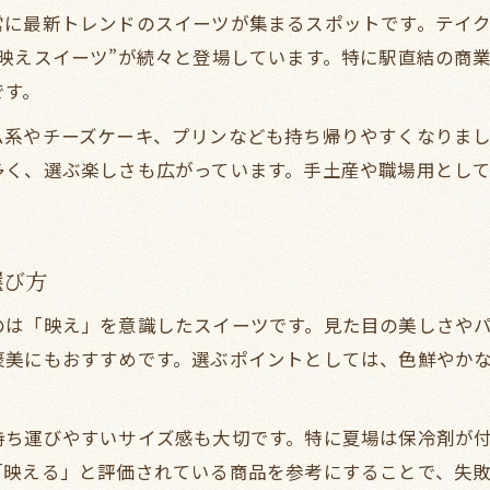
大阪市内で話題の映えスイーツ持ち帰り術
常に最新トレンドのスイーツが集まるスポットです。テイ
持ち帰りで楽しむ大阪の名物スイーツ体験
映えスイーツ”が続々と登場しています。特に駅直結の商
映えるスイーツをテイクアウトで堪能
です。
大阪映えスイーツをテイクアウトで楽しむコツ
ム系やチーズケーキ、プリンなども持ち帰りやすくなりま
インスタ映えするテイクアウトスイーツの選び方
多く、選ぶ楽しさも広がっています。手土産や職場用とし
持ち帰りで堪能できる大阪映えスイーツ事情
話題のテイクアウト映えスイーツ最新ガイド
選び方
テイクアウトで人気の大阪映えスイーツ特集
オフィス帰りにもぴったりの持ち帰りスイーツ案内
は「映え」を意識したスイーツです。見た目の美しさやパ
仕事帰りに最適なテイクアウトスイーツ特選
褒美にもおすすめです。選ぶポイントとしては、色鮮やか
オフィスで楽しむ持ち帰りスイーツの選び方
職場で人気のテイクアウトスイーツ活用法
持ち運びやすいサイズ感も大切です。特に夏場は保冷剤が
「映える」と評価されている商品を参考にすることで、失
持ち帰りしやすい大阪スイーツのおすすめ