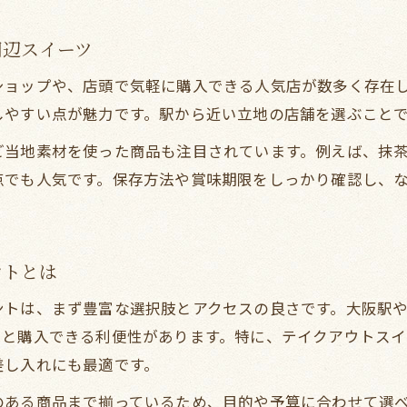
帰宅途中で買えるテイクアウトスイーツの魅力
周辺スイーツ
人気急上昇中の大阪テイクアウトグルメ事情
大阪持ち帰りグルメの最新トレンドを解剖
ショップや、店頭で気軽に購入できる人気店が数多く存在
テイクアウトスイーツ人気急上昇の理由を解説
しやすい点が魅力です。駅から近い立地の店舗を選ぶこと
大阪で話題の持ち帰りスイーツ新顔特集
ご当地素材を使った商品も注目されています。例えば、抹
テイクアウトで広がる大阪グルメの楽しみ方
点でも人気です。保存方法や賞味期限をしっかり確認し、
大阪発テイクアウトスイーツ人気の背景とは
手土産に喜ばれるスイーツ選びのポイント
ントとは
テイクアウトで選ぶ手土産スイーツの基準
大阪でしか買えない手土産の選び方ガイド
ントは、まず豊富な選択肢とアクセスの良さです。大阪駅
持ち帰りで喜ばれるスイーツギフトのポイント
っと購入できる利便性があります。特に、テイクアウトス
差し入れにも最適です。
贈り物に最適なテイクアウトスイーツ徹底解説
大阪スイーツ持ち帰り手土産の最新人気傾向
のある商品まで揃っているため、目的や予算に合わせて選