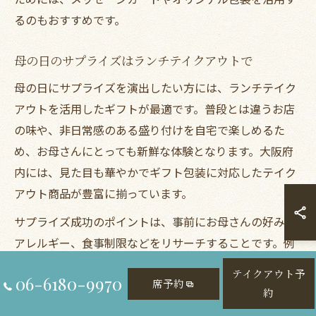
るのもおすすめです。
母の日のサプライズはランチテイクアウトで
母の日にサプライズを演出したい方には、ランチテイク
アウトを活用したギフトが最適です。普段とは違うお店
の味や、非日常感のある盛り付けを自宅で楽しめるた
め、お母さんにとっても新鮮な体験となります。大阪府
内には、見た目も華やかでギフト包装に対応したテイク
アウト商品が豊富に揃っています。
サプライズ成功のポイントは、事前にお母さんの好みや
アレルギー、食事制限などをリサーチすることです。例
えば、和洋折衷のオードブルや、グルテンフリー・低糖
テイクアウト予
06-6180-9970
席予約
質メニューなど、健康志向の方にも配慮した商品を選ぶ
約
と失敗が少なくなります。口コミやレビューを参考に、