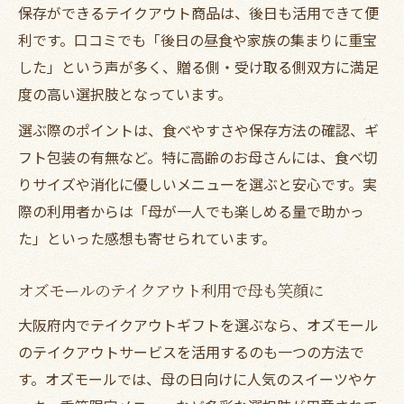
由
保存ができるテイクアウト商品は、後日も活用できて便
テイクアウトで叶う特別な母の日ランチ体
利です。口コミでも「後日の昼食や家族の集まりに重宝
験
した」という声が多く、贈る側・受け取る側双方に満足
度の高い選択肢となっています。
母の日のサプライズはランチテイクアウト
で
選ぶ際のポイントは、食べやすさや保存方法の確認、ギ
ご飯プレゼントとしてのテイクアウト活用
フト包装の有無など。特に高齢のお母さんには、食べ切
法
りサイズや消化に優しいメニューを選ぶと安心です。実
際の利用者からは「母が一人でも楽しめる量で助かっ
母の日人気ランチギフトもテイクアウトで
た」といった感想も寄せられています。
簡単
母の日ギフト選びで避けたい失礼な選択肢
オズモールのテイクアウト利用で母も笑顔に
母の日テイクアウト選びで避けたいNG例
大阪府内でテイクアウトギフトを選ぶなら、オズモール
ブリザードフラワーなど避けるべきギフト
のテイクアウトサービスを活用するのも一つの方法で
と理由
す。オズモールでは、母の日向けに人気のスイーツやケ
母の日に失礼とされるテイクアウトには注