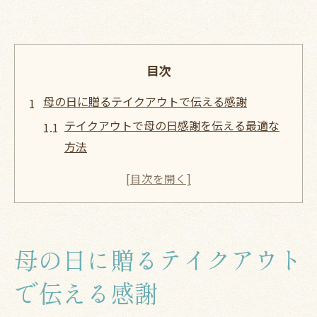
目次
母の日に贈るテイクアウトで伝える感謝
テイクアウトで母の日感謝を伝える最適な
方法
母の日テイクアウトは特別感と実用性が両
立
オズモールのテイクアウト利用で母も笑顔
に
母の日に贈るテイクアウト
テイクアウト人気ギフトで母の日の喜び倍
増
で伝える感謝
母の日はテイクアウトで非日常を演出しよ