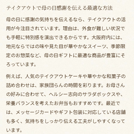
う
テイクアウトで母の日感謝を伝える最適な方法
実用性重視の母の日ギフトをテイクアウトで
母の日に感謝の気持ちを伝えるなら、テイクアウトの活
実用性とテイクアウトの両立ギフト提案
用が今注目されています。理由は、外食が難しい状況で
忙しい母に嬉しいテイクアウト実用ギフト
も手軽に特別感を演出できるからです。大阪府内には、
母の日ご飯プレゼントに最適なテイクアウ
地元ならではの味や見た目が華やかなスイーツ、季節限
ト
定のお惣菜など、母の日ギフトに最適な商品が豊富にそ
ろっています。
健康志向の母へおすすめテイクアウト活用
法
例えば、人気のテイクアウトケーキや華やかな和菓子の
母の日ギフトはテイクアウトで賢く選ぶ時
詰め合わせは、家族団らんの時間を彩ります。お母さん
代
の好みに合わせて、ヘルシー志向のサラダボックスや、
テイクアウト人気から選ぶ母の日特別ギフト
栄養バランスを考えたお弁当もおすすめです。最近で
は、メッセージカードやギフト包装に対応している店舗
テイクアウト人気商品で母の日を特別に
も多く、気持ちをしっかり伝える工夫がしやすくなって
母の日限定テイクアウトギフトの選び方
います。
オズモール利用で簡単テイクアウト贈り物