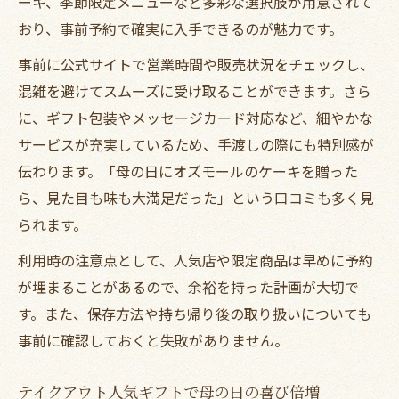
ーキ、季節限定メニューなど多彩な選択肢が用意されて
意
おり、事前予約で確実に入手できるのが魅力です。
タブーを知って安心のテイクアウトギフト
事前に公式サイトで営業時間や販売状況をチェックし、
選び
混雑を避けてスムーズに受け取ることができます。さら
実用性だけでなく母の喜びも重視しよう
に、ギフト包装やメッセージカード対応など、細やかな
サービスが充実しているため、手渡しの際にも特別感が
伝わります。「母の日にオズモールのケーキを贈った
ら、見た目も味も大満足だった」という口コミも多く見
られます。
利用時の注意点として、人気店や限定商品は早めに予約
が埋まることがあるので、余裕を持った計画が大切で
す。また、保存方法や持ち帰り後の取り扱いについても
事前に確認しておくと失敗がありません。
テイクアウト人気ギフトで母の日の喜び倍増