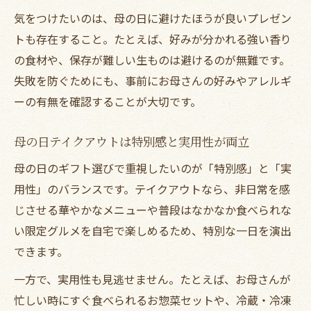
気をつけたいのは、母の日に避けたほうが良いプレゼン
話題のテイクアウトケーキで母へ感謝伝達
トも存在すること。たとえば、好みが分かれる強い香り
母の日はテイクアウト人気を事前にチェッ
の食材や、保存が難しい生ものは避けるのが無難です。
ク
失敗を防ぐためにも、事前にお母さんの好みやアレルギ
母の日を格上げするご飯系テイクアウト提案
ーの有無を確認することが大切です。
母の日ご飯系テイクアウトで格上げ体験
テイクアウトで楽しむ母の日ランチギフト
母の日テイクアウトは特別感と実用性が両立
母の日のご飯プレゼントはテイクアウトが
母の日のギフト選びで重視したいのが「特別感」と「実
最適
用性」のバランスです。テイクアウトなら、非日常を感
誕生日家ご飯テイクアウトも母の日に応用
じさせる華やかなメニューや普段はなかなか食べられな
年末おすすめテイクアウトを母の日にも活
い限定グルメを自宅で楽しめるため、特別な一日を演出
用
できます。
意外と喜ばれる母の日のランチテイクアウト
一方で、実用性も見逃せません。たとえば、お母さんが
母の日ランチにテイクアウトが選ばれる理
忙しい時にすぐ食べられるお惣菜セットや、冷蔵・冷凍