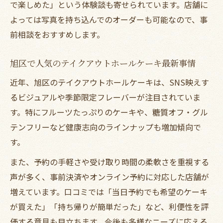
演出法
で楽しめた」という体験談も寄せられています。店舗に
よっては写真を持ち込んでのオーダーも可能なので、事
ホールケーキのテイクアウト活用アイデア
前相談をおすすめします。
を提案
特別感を演出するテイクアウトケーキの選
旭区で人気のテイクアウトホールケーキ最新事情
び方
近年、旭区のテイクアウトホールケーキは、SNS映えす
テイクアウトでも華やかなお祝いを実現す
るビジュアルや季節限定フレーバーが注目されていま
る工夫
す。特にフルーツたっぷりのケーキや、糖質オフ・グル
家族や友人と楽しむテイクアウトホールケ
テンフリーなど健康志向のラインナップも増加傾向で
ーキ活用術
す。
また、予約の手軽さや受け取り時間の柔軟さを重視する
声が多く、事前決済やオンライン予約に対応した店舗が
増えています。口コミでは「当日予約でも希望のケーキ
が買えた」「持ち帰りが簡単だった」など、利便性を評
価する意見も目立ちます。今後も多様なニーズに応える