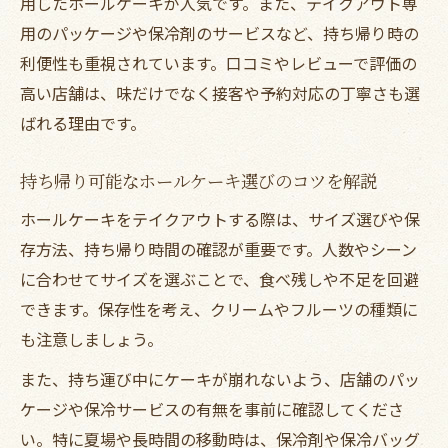
テイクアウトで家族の集まりに華を添える
用したホールケーキが人気です。また、テイクアウト専
方法
用のパッケージや保冷剤のサービスなど、持ち帰り時の
利便性も重視されています。口コミやレビューで評価の
ホールケーキのテイクアウトが人気の背景
高い店舗は、味だけでなく接客や予約対応の丁寧さも選
とは
ばれる理由です。
見逃せない旭区ホールケーキ予約のポイント
テイクアウトホールケーキの賢い予約方法
持ち帰り可能なホールケーキ選びのコツを解説
を紹介
ホールケーキをテイクアウトする際は、サイズ選びや保
旭区でホールケーキを確実に受け取る予約
存方法、持ち帰り時間の確認が重要です。人数やシーン
のコツ
に合わせてサイズを選ぶことで、食べ残しや不足を回避
テイクアウト利用時に役立つ予約時の注意
できます。保存性を考え、クリームやフルーツの種類に
点
も注意しましょう。
事前予約でテイクアウトホールケーキを確
また、持ち運び中にケーキが崩れないよう、店舗のパッ
保する方法
ケージや保冷サービスの有無を事前に確認してくださ
当日予約も可能なテイクアウトケーキの探
い。特に夏場や長時間の移動時は、保冷剤や保冷バッグ