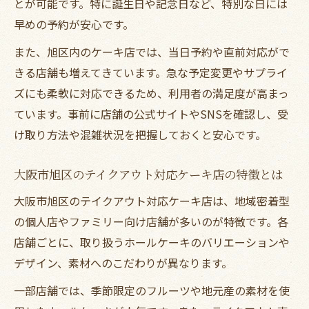
とが可能です。特に誕生日や記念日など、特別な日には
素材やデザイン重視のテイクアウトケーキ
早めの予約が安心です。
選び術
また、旭区内のケーキ店では、当日予約や直前対応がで
持ち帰り時に崩れにくいホールケーキを選
きる店舗も増えてきています。急な予定変更やサプライ
ぶ方法
ズにも柔軟に対応できるため、利用者の満足度が高まっ
テイクアウトホールケーキで重視すべきポ
ています。事前に店舗の公式サイトやSNSを確認し、受
イント
け取り方法や混雑状況を把握しておくと安心です。
誕生日や記念日にテイクアウトが便利な理由
大阪市旭区のテイクアウト対応ケーキ店の特徴とは
テイクアウトホールケーキが記念日に選ば
れる理由
大阪市旭区のテイクアウト対応ケーキ店は、地域密着型
の個人店やファミリー向け店舗が多いのが特徴です。各
持ち帰りで特別な日を彩るケーキの魅力を
店舗ごとに、取り扱うホールケーキのバリエーションや
解説
デザイン、素材へのこだわりが異なります。
急な誕生日にも対応できるテイクアウト活
用術
一部店舗では、季節限定のフルーツや地元産の素材を使