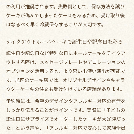
し方
の利用が推奨されます。失敗例として、保存方法を誤り
旭区周辺で持ち帰りしやすいケーキ比較
ケーキが傷んでしまったケースもあるため、受け取り後
テイクアウトで持ち帰りしやすいホールケ
はなるべく早く冷蔵保存することが大切です。
ーキ一覧
旭区周辺の持ち帰りやすいケーキ特徴を比
テイクアウトホールケーキで誕生日や記念日を彩る
較
誕生日や記念日など特別な日にホールケーキをテイクア
手土産にも最適なテイクアウトホールケー
ウトする際は、メッセージプレートやデコレーションの
キの選び方
オプションを活用すると、より思い出深い演出が可能で
人気の持ち帰りケーキをテイクアウトで楽
す。旭区のケーキ店では、オリジナルデザインやキャラ
しむ方法
クターケーキの注文も受け付けている店舗があります。
持ち帰り重視で選ぶ旭区のホールケーキ事
予約時には、希望のデザインやアレルギー対応の有無を
情
しっかり伝えることがポイントです。実際に「子どもの
テイクアウトホールケーキでお祝いを彩るコツ
誕生日にサプライズでオーダーしたケーキが大好評だっ
テイクアウトでお祝いシーンに合うケーキ
た」という声や、「アレルギー対応で安心して家族全員