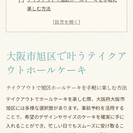
楽しむ方法
大阪市旭区のテイクアウト対応ケーキ店の
特徴とは
持ち帰り可能なホールケーキ選びのコツを
解説
大阪市旭区で叶うテイクア
テイクアウトホールケーキで誕生日や記念
日を彩る
ウトホールケーキ
旭区で人気のテイクアウトホールケーキ最
新事情
テイクアウトで旭区ホールケーキを手軽に楽しむ方法
テイクアウト対応のホールケーキ選び方ガイド
テイクアウトでホールケーキを楽しむ際、大阪府大阪市
テイクアウトで失敗しないホールケーキ選
旭区には多様な選択肢があります。事前予約を活用する
びの基準
ことで、希望のデザインやサイズのケーキを確実に手に
ケーキサイズとテイクアウト時の注意点に
入れることができ、忙しい日でもスムーズに受け取るこ
ついて