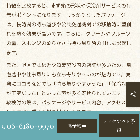
特徴を比較すると、まず箱の形状や保冷剤サービスの有
無がポイントになります。しっかりとしたパッケージ
は、長時間の持ち運びや公共交通機関での移動時に型崩
れを防ぐ効果が高いです。さらに、クリームやフルーツ
の量、スポンジの柔らかさも持ち帰り時の崩れに影響し
ます。
また、旭区では駅近や商業施設内の店舗が多いため、帰
宅途中や仕事帰りにも立ち寄りやすいのが魅力です。実
際に口コミなどでも「持ち帰りやすかった」「保冷対応
が丁寧だった」といった声が多く寄せられています。比
較検討の際は、パッケージやサービス内容、アクセスの
しやすさも重要な判断材料となります。
テイクアウト予
06-6180-9970
席予約
手土産にも最適なテイクアウトホールケーキの選び方
約