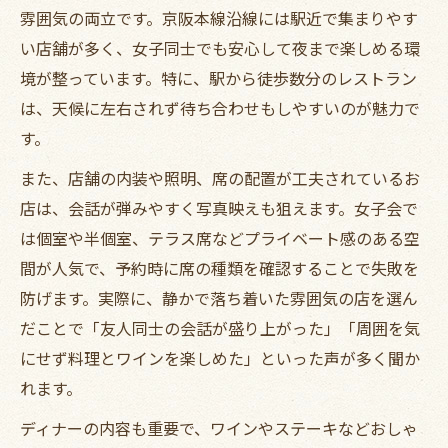
ディナーで味わうワインとステーキの絶妙
雰囲気の両立です。京阪本線沿線には駅近で集まりやす
な相性
い店舗が多く、女子同士でも安心して夜まで楽しめる環
女子会ディナーを格上げするワインの選び
境が整っています。特に、駅から徒歩数分のレストラン
方とは
は、天候に左右されず待ち合わせもしやすいのが魅力で
ステーキが主役の大人女子会ディナーの楽
す。
しみ方
また、店舗の内装や照明、席の配置が工夫されているお
ワイン好き女子会のためのディナー活用術
店は、会話が弾みやすく写真映えも狙えます。女子会で
を紹介
は個室や半個室、テラス席などプライベート感のある空
こだわりステーキとワインの贅沢ディナー
間が人気で、予約時に席の種類を確認することで失敗を
体験
防げます。実際に、静かで落ち着いた雰囲気の店を選ん
女子会ならアクセス抜群の京阪本線ディナーへ
だことで「友人同士の会話が盛り上がった」「周囲を気
にせず料理とワインを楽しめた」といった声が多く聞か
京阪本線沿線で快適な女子会ディナーを叶
れます。
える
駅近ディナーが女子会に選ばれる理由を徹
ディナーの内容も重要で、ワインやステーキなどおしゃ