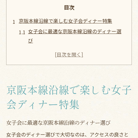
目次
京阪本線沿線で楽しむ女子会ディナー特集
女子会に最適な京阪本線沿線のディナー選
び
駅近ディナーで叶える女子会の新定番ポイ
ント
ワインとステーキが楽しめる女子会ディナ
ー案内
京阪本線沿線で楽しむ女子
アクセス抜群な女子会向けディナーの魅力
解説
会ディナー特集
京阪本線で話題のディナー女子会おすすめ
特集
女子会に最適な京阪本線沿線のディナー選び
ワインとステーキが彩る大人のひとときを満喫
女子会のディナー選びで大切なのは、アクセスの良さと