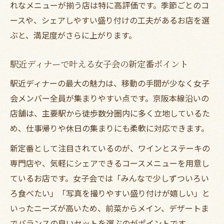
底解説
れなメニューが揃う店は特に高評価です。季節ごとのコ
ースや、シェアしやすい盛り付けの工夫があるお店を選
アクセス重視で選ぶ女子会向けディナーの
ぶと、満足度がさらに上がります。
コツ
集合しやすい京阪本線ディナーの魅力を紹
駅近ディナーで叶える女子会の新定番ポイント
介
駅近ディナーの最大の魅力は、移動の手間が少なく女子
女子会幹事必見の駅近ディナー選びのポイ
会メンバー全員が集まりやすい点です。京阪本線沿いの
ント
店舗は、主要駅から徒歩数分圏内に多く立地しているた
雰囲気重視の女子会にぴったりな肉料理の選び
め、仕事帰りや休日の集まりにも柔軟に対応できます。
方
新定番として注目されているのが、ワインとステーキの
ディナー女子会で人気の肉料理を選ぶコツ
専門店や、気軽にシェアできるコースメニューを用意し
とは
ているお店です。女子会では「みんなで少しずついろい
雰囲気も味も満足できる肉料理ディナーの
ろ食べたい」「写真を撮りやすい盛り付けが嬉しい」と
選択肢
いったニーズが高いため、前菜からメイン、デザートま
女子会で楽しむ肉料理ディナーの魅力を解
でバランスの良いセットを選ぶのがポイントです。