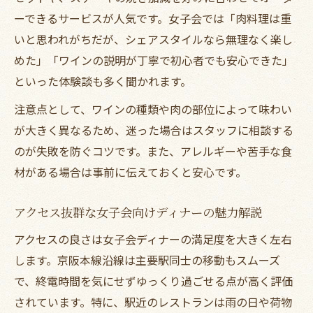
おしゃれな空間が女子会ディナーに与える
ーできるサービスが人気です。女子会では「肉料理は重
影響
いと思われがちだが、シェアスタイルなら無理なく楽し
満足度が高まる駅近ディナーの秘訣を解説
めた」「ワインの説明が丁寧で初心者でも安心できた」
女子会ディナー満足度を上げる駅近の選び
といった体験談も多く聞かれます。
方
注意点として、ワインの種類や肉の部位によって味わい
ディナーで後悔しない駅近女子会のポイン
が大きく異なるため、迷った場合はスタッフに相談する
ト集
のが失敗を防ぐコツです。また、アレルギーや苦手な食
アクセスと雰囲気を両立したディナーの極
材がある場合は事前に伝えておくと安心です。
意
駅近ディナーで叶える理想的な女子会の方
アクセス抜群な女子会向けディナーの魅力解説
法
アクセスの良さは女子会ディナーの満足度を大きく左右
女子会幹事が押さえたい駅近ディナーの秘
します。京阪本線沿線は主要駅同士の移動もスムーズ
訣
で、終電時間を気にせずゆっくり過ごせる点が高く評価
されています。特に、駅近のレストランは雨の日や荷物