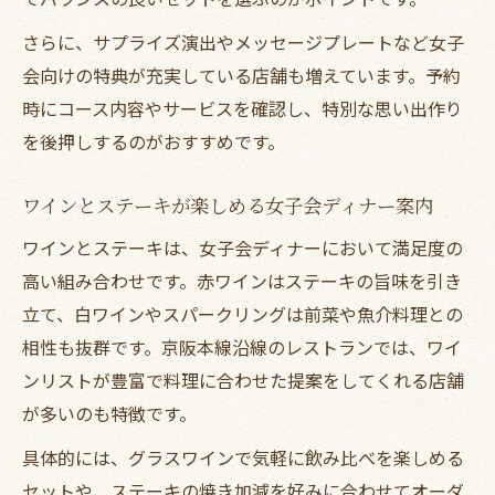
説
さらに、サプライズ演出やメッセージプレートなど女子
ワインに合う肉料理で女子会ディナーを華
会向けの特典が充実している店舗も増えています。予約
やかに
時にコース内容やサービスを確認し、特別な思い出作り
おしゃれなディナー女子会におすすめの肉
を後押しするのがおすすめです。
料理
おしゃれな空間で味わうワインと肉料理の魅力
ワインとステーキが楽しめる女子会ディナー案内
女子会ディナーを彩るおしゃれ空間の選び
ワインとステーキは、女子会ディナーにおいて満足度の
方
高い組み合わせです。赤ワインはステーキの旨味を引き
ワインが映えるディナー空間の魅力を徹底
立て、白ワインやスパークリングは前菜や魚介料理との
解説
相性も抜群です。京阪本線沿線のレストランでは、ワイ
肉料理とワインで楽しむ女子会ディナー体
ンリストが豊富で料理に合わせた提案をしてくれる店舗
験談
が多いのも特徴です。
落ち着いた空間で味わう贅沢ディナーの良
具体的には、グラスワインで気軽に飲み比べを楽しめる
さ
セットや、ステーキの焼き加減を好みに合わせてオーダ