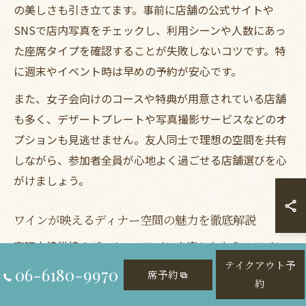
の美しさも引き立てます。事前に店舗の公式サイトや
SNSで店内写真をチェックし、利用シーンや人数にあっ
た座席タイプを確認することが失敗しないコツです。特
に週末やイベント時は早めの予約が安心です。
また、女子会向けのコースや特典が用意されている店舗
も多く、デザートプレートや写真撮影サービスなどのオ
プションも見逃せません。友人同士で理想の空間を共有
しながら、参加者全員が心地よく過ごせる店舗選びを心
がけましょう。
ワインが映えるディナー空間の魅力を徹底解説
京阪本線沿線のディナーでワインを楽しむなら、ワイン
グラスやボトルの見せ方にこだわった空間選びが重要で
テイクアウト予
06-6180-9970
席予約
約
す。ガラス張りのワインセラーやオープンキッチンな