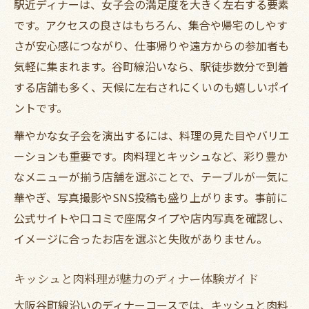
駅近ディナーは、女子会の満足度を大きく左右する要素
略法
です。アクセスの良さはもちろん、集合や帰宅のしやす
女子会が盛り上がるディナー店の見極め方
さが安心感につながり、仕事帰りや遠方からの参加者も
アクセス重視のディナー選びで失敗しない
気軽に集まれます。谷町線沿いなら、駅徒歩数分で到着
コツ
する店舗も多く、天候に左右されにくいのも嬉しいポイ
飲み放題付コースで満足度UPの夜を提案
ントです。
飲み放題付きディナーで過ごす贅沢女子会
華やかな女子会を演出するには、料理の見た目やバリエ
ディナーの満足度を上げるコース選びのコ
ーションも重要です。肉料理とキッシュなど、彩り豊か
ツ
なメニューが揃う店舗を選ぶことで、テーブルが一気に
女子会ディナーに最適な飲み放題付プラン
華やぎ、写真撮影やSNS投稿も盛り上がります。事前に
の選択
公式サイトや口コミで座席タイプや店内写真を確認し、
肉料理・キッシュを楽しむディナーで満足
イメージに合ったお店を選ぶと失敗がありません。
度アップ
飲み放題で盛り上がる女子会ディナーの決
キッシュと肉料理が魅力のディナー体験ガイド
定版
大阪谷町線沿いのディナーコースでは、キッシュと肉料