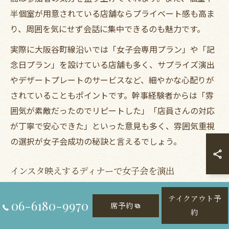
半個室が用意されている店舗ならプライベート感も高ま
り、周囲を気にせず会話に集中できるのも魅力です。
実際に大阪谷町線沿いでは「女子会専用プラン」や「記
念日プラン」を設けている店舗も多く、サプライズ演出
やデザートプレートのサービスなど、細やかな心配りが
されていることもポイントです。幹事経験者からは「雰
囲気が素敵だったのでリピートした」「店員さんの対応
が丁寧で安心できた」といった意見も多く、雰囲気重視
の選択が女子会成功の秘訣と言えるでしょう。
インスタ映えするディナーで女子会を演出
女子会の盛り上がりには、インスタ映えするディナーも
テイクアウト予
06-6180-9970
欠かせません。大阪谷町線沿いには、彩り豊かな前菜や
席予約
約
美しく盛り付けられた肉料理、カラフルなキッシュな