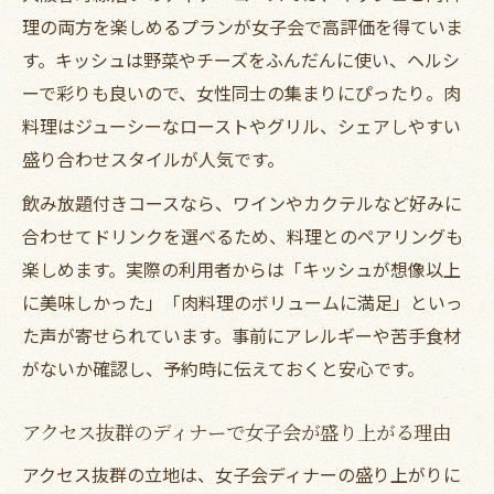
おしゃれ空間で楽しむ肉料理とキッシュ夜会
理の両方を楽しめるプランが女子会で高評価を得ていま
おしゃれ空間で堪能するディナー女子会の
す。キッシュは野菜やチーズをふんだんに使い、ヘルシ
魅力
ーで彩りも良いので、女性同士の集まりにぴったり。肉
料理はジューシーなローストやグリル、シェアしやすい
ディナーで味わう肉料理とキッシュの贅沢
盛り合わせスタイルが人気です。
体験
女子会ディナーは雰囲気重視で選ぶのがコ
飲み放題付きコースなら、ワインやカクテルなど好みに
ツ
合わせてドリンクを選べるため、料理とのペアリングも
楽しめます。実際の利用者からは「キッシュが想像以上
インスタ映えするディナーで女子会を演出
に美味しかった」「肉料理のボリュームに満足」といっ
肉料理とキッシュの華やかディナーを楽し
た声が寄せられています。事前にアレルギーや苦手食材
む夜
がないか確認し、予約時に伝えておくと安心です。
ディナーを盛り上げるおすすめ女子会活用法
ディナー女子会を成功させるポイントまと
アクセス抜群のディナーで女子会が盛り上がる理由
め
アクセス抜群の立地は、女子会ディナーの盛り上がりに
飲み放題で盛り上がる女子会の活用術とは