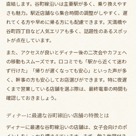
直結します。谷町線沿いは主要駅が多く、乗り換えやす
肉料理とキッシュをシェアするディナーの
さも魅力。駅近店舗なら集合時間の調整がしやすく、遅
楽しみ
れてくる方や早めに帰る方にも配慮できます。天満橋や
女子会ディナーで絆を深めるおすすめ方法
谷町四丁目など人気エリアも多く、話題性のあるスポッ
ディナーで女子会を思い出に残す過ごし方
トが点在しています。
また、アクセスが良いとディナー後の二次会やカフェへ
の移動もスムーズです。口コミでも「駅から近くて迷わ
ず行けた」「帰りが遅くなっても安心」といった声が多
く、幹事の方も安心してお店選びができます。特に夜遅
くまで営業している店舗を選ぶ際は、最終電車の時間も
確認しておきましょう。
ディナーに最適な谷町線沿い店舗の特徴とは
ディナーに最適な谷町線沿いの店舗は、女子会向けのポ
イントをしっかり押さえています。まず、飲み放題付き