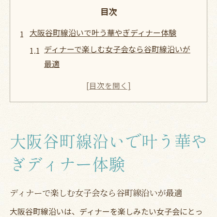
目次
大阪谷町線沿いで叶う華やぎディナー体験
ディナーで楽しむ女子会なら谷町線沿いが
最適
駅近ディナーで叶える華やぎ女子会の秘訣
キッシュと肉料理が魅力のディナー体験ガ
イド
アクセス抜群のディナーで女子会が盛り上
大阪谷町線沿いで叶う華や
がる理由
ディナーに最適な谷町線沿い店舗の特徴と
ぎディナー体験
は
肉料理とキッシュが彩る飲み放題女子会案内
ディナーで楽しむ女子会なら谷町線沿いが最適
肉料理とキッシュが主役のディナー女子会
大阪谷町線沿いは、ディナーを楽しみたい女子会にとっ