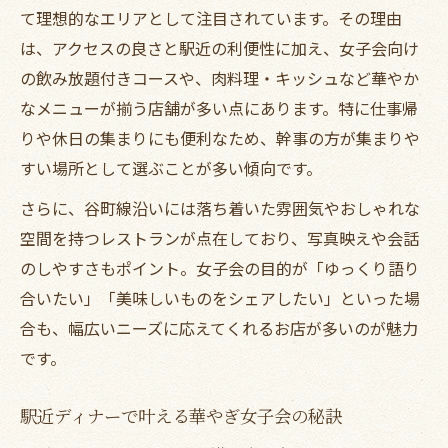
特集
て理想的なエリアとして注目されています。その理由
ディナーで選ぶべき飲み放題付きコースの
は、アクセスの良さと駅近の利便性に加え、女子会向け
魅力
の飲み放題付きコースや、肉料理・キッシュなど華やか
女子会に最適な肉料理とキッシュの楽しみ
なメニューが揃う店舗が多い点にあります。特に仕事帰
方
りや休日の集まりにも便利なため、幹事の方が集まりや
すい場所として選ぶことが多い傾向です。
ディナーで味わう飲み放題付き肉料理の選
び方
さらに、谷町線沿いには落ち着いた雰囲気やおしゃれな
キッシュと肉料理が人気の女子会向けディ
空間を持つレストランが点在しており、写真映えや会話
ナー
のしやすさもポイント。女子会の目的が「ゆっくり語り
駅近に集う女子会向けディナーの選び方
合いたい」「美味しいものをシェアしたい」といった場
合も、幅広いニーズに応えてくれるお店が多いのが魅力
駅近ディナーで集まりやすい女子会を実現
です。
女子会向けディナー店選びで重視すべきポ
イント
駅近ディナーで叶える華やぎ女子会の秘訣
飲み放題と料理内容で選ぶ駅近ディナー攻