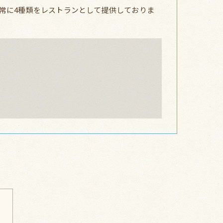
常に4種類をレストランとして提供しておりま