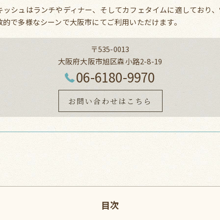
キッシュはランチやディナー、そしてカフェタイムに適しており、
放的で多様なシーンで大阪市にてご利用いただけます。
〒535-0013
大阪府大阪市旭区森小路2-8-19
06-6180-9970
お問い合わせはこちら
目次