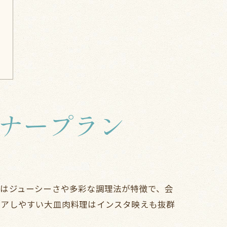
ナープラン
理はジューシーさや多彩な調理法が特徴で、会
ェアしやすい大皿肉料理はインスタ映えも抜群