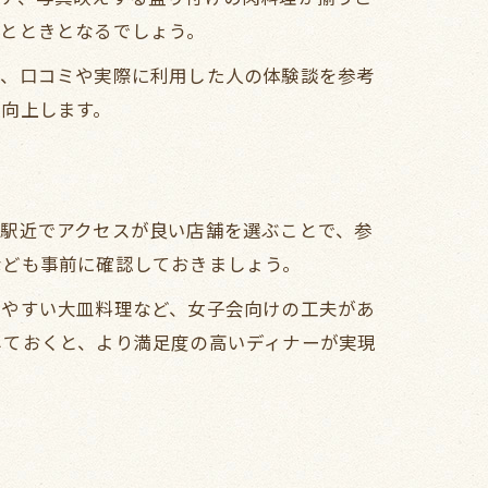
ひとときとなるでしょう。
は、口コミや実際に利用した人の体験談を参考
向上します。
、駅近でアクセスが良い店舗を選ぶことで、参
なども事前に確認しておきましょう。
しやすい大皿料理など、女子会向けの工夫があ
しておくと、より満足度の高いディナーが実現