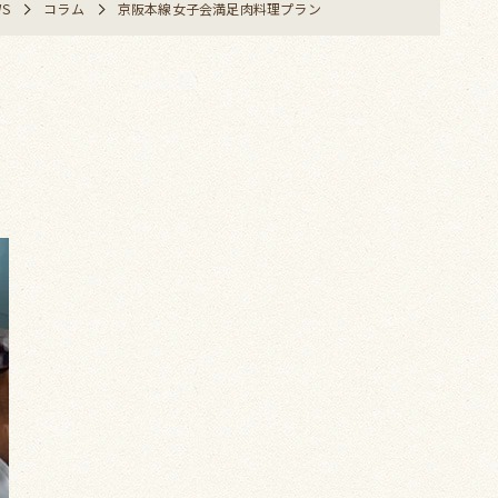
WS
コラム
京阪本線女子会満足肉料理プラン