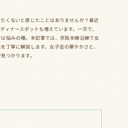
したくないと感じたことはありませんか？最近
ディナースポットも増えています。一方で、
びは悩みの種。本記事では、京阪本線沿線で女
法を丁寧に解説します。女子会の華やかさと、
が見つかります。