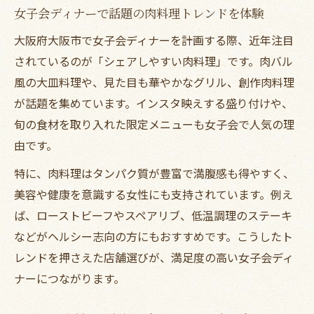
女子会ディナーで話題の肉料理トレンドを体験
大阪府大阪市で女子会ディナーを計画する際、近年注目
されているのが「シェアしやすい肉料理」です。肉バル
風の大皿料理や、見た目も華やかなグリル、創作肉料理
が話題を集めています。インスタ映えする盛り付けや、
旬の食材を取り入れた限定メニューも女子会で人気の理
由です。
特に、肉料理はタンパク質が豊富で満腹感も得やすく、
美容や健康を意識する女性にも支持されています。例え
ば、ローストビーフやスペアリブ、低温調理のステーキ
などがヘルシー志向の方にもおすすめです。こうしたト
レンドを押さえた店舗選びが、満足度の高い女子会ディ
ナーにつながります。