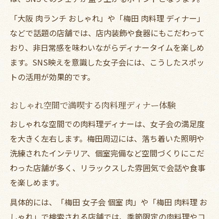
コツ
肉料理女子会ディナーで会話を楽しむ秘訣
「大阪 肉ランチ おしゃれ」や「梅田 肉料理 ディナー」
などで話題の店舗では、店内装飾や食器にもこだわって
おり、非日常感を味わいながらディナータイムを楽しめ
ます。SNS映えを意識した女子会には、こうしたスポッ
トの活用が効果的です。
おしゃれ空間で満喫する肉料理ディナー体験
おしゃれな空間での肉料理ディナーは、女子会の満足度
を大きく左右します。梅田周辺には、落ち着いた照明や
洗練されたインテリア、個室完備など空間づくりにこだ
わった店舗が多く、リラックスした雰囲気で会話や食事
を楽しめます。
具体的には、「梅田 女子会 個室 肉」や「梅田 肉料理 お
しゃれ」で検索される店舗では、季節限定の肉料理やコ