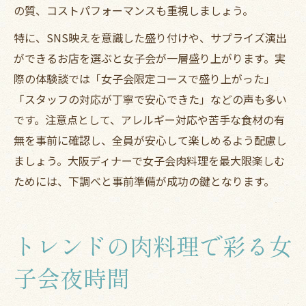
の質、コストパフォーマンスも重視しましょう。
特に、SNS映えを意識した盛り付けや、サプライズ演出
ができるお店を選ぶと女子会が一層盛り上がります。実
際の体験談では「女子会限定コースで盛り上がった」
「スタッフの対応が丁寧で安心できた」などの声も多い
です。注意点として、アレルギー対応や苦手な食材の有
無を事前に確認し、全員が安心して楽しめるよう配慮し
ましょう。大阪ディナーで女子会肉料理を最大限楽しむ
ためには、下調べと事前準備が成功の鍵となります。
トレンドの肉料理で彩る女
子会夜時間