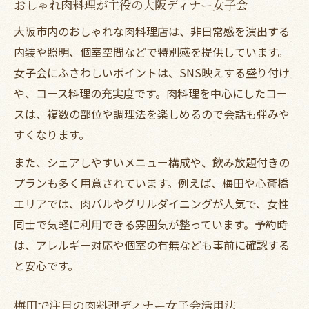
おしゃれ肉料理が主役の大阪ディナー女子会
大阪市内のおしゃれな肉料理店は、非日常感を演出する
内装や照明、個室空間などで特別感を提供しています。
女子会にふさわしいポイントは、SNS映えする盛り付け
や、コース料理の充実度です。肉料理を中心にしたコー
スは、複数の部位や調理法を楽しめるので会話も弾みや
すくなります。
また、シェアしやすいメニュー構成や、飲み放題付きの
プランも多く用意されています。例えば、梅田や心斎橋
エリアでは、肉バルやグリルダイニングが人気で、女性
同士で気軽に利用できる雰囲気が整っています。予約時
は、アレルギー対応や個室の有無なども事前に確認する
と安心です。
梅田で注目の肉料理ディナー女子会活用法