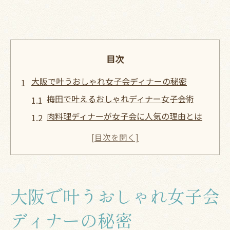
目次
大阪で叶うおしゃれ女子会ディナーの秘密
梅田で叶えるおしゃれディナー女子会術
肉料理ディナーが女子会に人気の理由とは
SNS映えする大阪ディナースポットの魅力
おしゃれ空間で満喫する肉料理ディナー体
験
梅田女子会におすすめのディナープランと
大阪で叶うおしゃれ女子会
は
肉料理好き女子に満足な夜の楽しみ方
ディナーの秘密