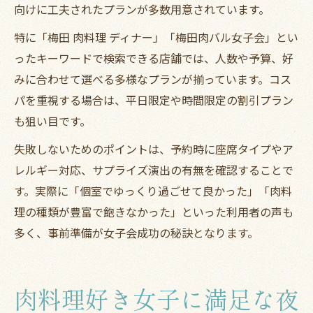
向けに工夫されたプランが多数用意されています。
特に「梅田 肉料理 ディナー」「梅田肉バル女子会」とい
ったキーワードで検索できる店舗では、人数や予算、好
みに合わせて選べる多様なプランが揃っています。コス
パを重視する場合は、平日限定や時間限定の割引プラン
も狙い目です。
失敗しないためのポイントは、予約時に座席タイプやア
レルギー対応、サプライズ演出の有無を確認することで
す。実際に「個室でゆっくり過ごせて良かった」「肉料
理の種類が豊富で飽きなかった」といった利用者の声も
多く、事前準備が女子会成功の秘訣となります。
肉料理好き女子に満足な夜