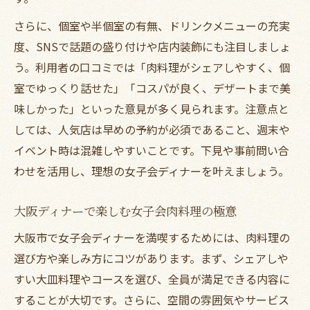
さらに、個室や半個室の有無、ドリンクメニューの充実
度、SNSで話題の盛り付けや店内装飾にも注目しましょ
う。利用者の口コミでは「肉料理がシェアしやすく、個
室でゆっくり話せた」「コスパが良く、デザートまで美
味しかった」といった意見が多く見られます。注意点と
しては、人気店は早めの予約が必須であること、週末や
イベント時は混雑しやすいことです。下見や事前問い合
わせを活用し、理想の女子会ディナーを叶えましょう。
大阪ディナーで楽しむ女子会肉料理の極意
大阪市で女子会ディナーを満喫するためには、肉料理の
選び方や楽しみ方にコツがあります。まず、シェアしや
すい大皿料理やコースを選び、全員が満足できる内容に
することが大切です。さらに、空間の雰囲気やサービス