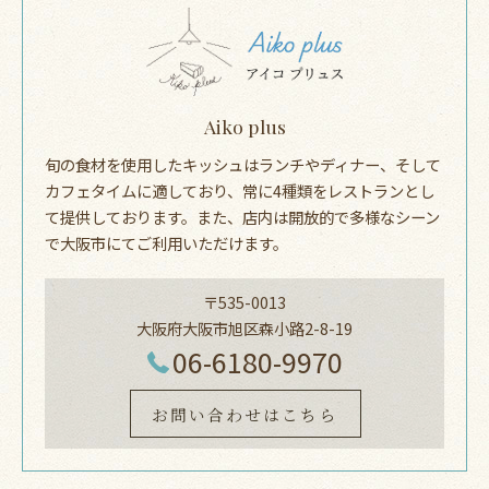
Aiko plus
旬の食材を使用したキッシュはランチやディナー、そして
カフェタイムに適しており、常に4種類をレストランとし
て提供しております。また、店内は開放的で多様なシーン
で大阪市にてご利用いただけます。
〒535-0013
大阪府大阪市旭区森小路2-8-19
06-6180-9970
お問い合わせはこちら