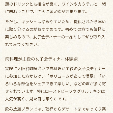
題のドリンクとも相性が良く、ワインやカクテルと一緒
に味わうことで、さらに満足感が高まります。
ただし、キッシュは冷めやすいため、提供されたら早め
に取り分けるのがおすすめです。初めての方でも気軽に
楽しめるので、女子会ディナーの一品としてぜひ取り入
れてみてください。
肉料理が主役の女子会ディナー体験談
実際に大阪谷町線沿いで肉料理が主役の女子会ディナー
に参加した方からは、「ボリュームがあって満足」「い
ろいろな部位をシェアできて楽しい」などの声が多く寄
せられています。特にローストビーフやグリルチキンは
人気が高く、見た目も華やかです。
飲み放題プランでは、乾杯からデザートまでゆっくり楽