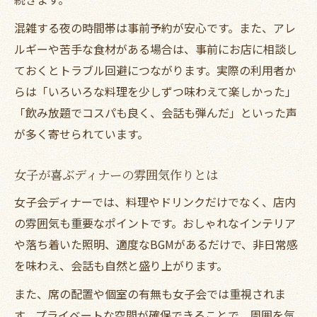
混雑する夜の時間帯は事前予約が安心です。また、アレ
ルギーや苦手な食材がある場合は、事前にお店に相談し
ておくとトラブル回避につながります。実際の利用者か
らは「いろいろな料理を少しずつ味わえて楽しかった」
「飲み放題でコスパも良く、会話も弾んだ」といった声
が多く寄せられています。
女子が喜ぶディナーの雰囲気作りとは
女子会ディナーでは、料理やドリンクだけでなく、店内
の雰囲気も重要なポイントです。おしゃれなインテリア
や落ち着いた照明、適度なBGMがあるだけで、非日常感
を味わえ、会話も自然と盛り上がります。
また、席の配置や個室の有無も女子会では重視されま
す。プライベートな空間が確保できることで、周囲を気