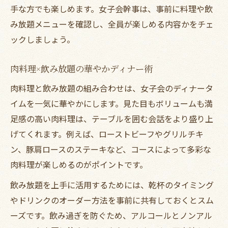
手な方でも楽しめます。女子会幹事は、事前に料理や飲
み放題メニューを確認し、全員が楽しめる内容かをチェ
ックしましょう。
肉料理×飲み放題の華やかディナー術
肉料理と飲み放題の組み合わせは、女子会のディナータ
イムを一気に華やかにします。見た目もボリュームも満
足感の高い肉料理は、テーブルを囲む会話をより盛り上
げてくれます。例えば、ローストビーフやグリルチキ
ン、豚肩ロースのステーキなど、コースによって多彩な
肉料理が楽しめるのがポイントです。
飲み放題を上手に活用するためには、乾杯のタイミング
やドリンクのオーダー方法を事前に共有しておくとスム
ーズです。飲み過ぎを防ぐため、アルコールとノンアル