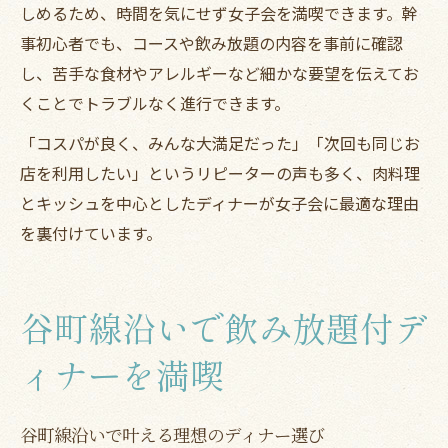
しめるため、時間を気にせず女子会を満喫できます。幹
事初心者でも、コースや飲み放題の内容を事前に確認
し、苦手な食材やアレルギーなど細かな要望を伝えてお
くことでトラブルなく進行できます。
「コスパが良く、みんな大満足だった」「次回も同じお
店を利用したい」というリピーターの声も多く、肉料理
とキッシュを中心としたディナーが女子会に最適な理由
を裏付けています。
谷町線沿いで飲み放題付デ
ィナーを満喫
谷町線沿いで叶える理想のディナー選び