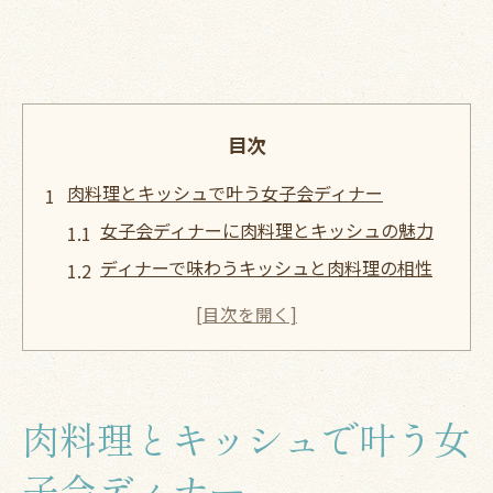
目次
肉料理とキッシュで叶う女子会ディナー
女子会ディナーに肉料理とキッシュの魅力
ディナーで味わうキッシュと肉料理の相性
おしゃれ女子会に最適なディナーの選び方
ディナーで盛り上がるキッシュの楽しみ方
肉料理が主役の女子会ディナー体験談
谷町線沿いで飲み放題付ディナーを満喫
肉料理とキッシュで叶う女
谷町線沿いで叶える理想のディナー選び
飲み放題とディナーの両立ポイント紹介