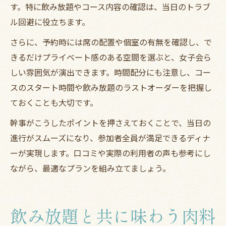
す。特に飲み放題やコース内容の確認は、当日のトラブ
ル回避に役立ちます。
さらに、予約時には席の配置や個室の有無を確認し、で
きるだけプライベート感のある空間を選ぶと、女子会ら
しい雰囲気が演出できます。時間配分にも注意し、コー
スのスタート時間や飲み放題のラストオーダーを把握し
ておくことも大切です。
幹事がこうしたポイントを押さえておくことで、当日の
進行がスムーズになり、参加者全員が満足できるディナ
ーが実現します。口コミや実際の利用者の声も参考にし
ながら、最適なプランを組み立てましょう。
飲み放題と共に味わう肉料