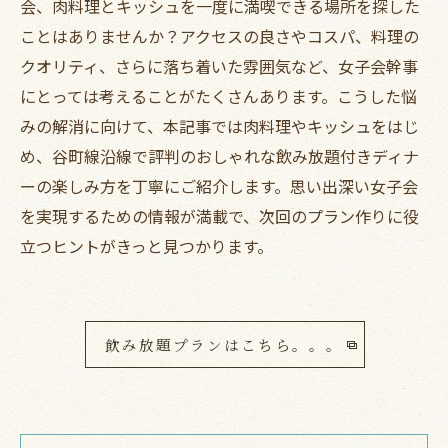
会、肉料理とキッシュを一度に満喫できる場所を探した
ことはありませんか？アクセスの良さやコスパ、料理の
クオリティ、さらに落ち着いた雰囲気など、女子会幹事
にとっては考えることがたくさんあります。こうした悩
みの解消に向けて、本記事では肉料理やキッシュをはじ
め、谷町線沿線で評判のおしゃれな飲み放題付きディナ
ーの楽しみ方を丁寧にご紹介します。思い出深い女子会
を実現するための情報が満載で、次回のプラン作りに役
立つヒントがきっと見つかります。
飲み放題プランはこちら。。。