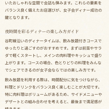
いたおしゃれな空間で会話も弾みます。これらの要素を
バランス良く備えたお店選びが、女子会ディナー成功の
鍵となります。
夜時間を彩るディナーの楽しみ方ガイド
谷町線沿いのディナータイムは、飲み放題付きコースで
ゆったりと過ごすのがおすすめです。まずは前菜やサラ
ダで軽くスタートし、メインの肉料理やキッシュで盛り
上がります。コースの場合、色とりどりの料理をみんな
でシェアできるのが女子会ならではの楽しみ方です。
飲み放題を利用する際は、時間配分に気をつけながら、
料理とドリンクをバランス良く楽しむことが大切です。
特に肉料理はボリュームがあるため、サイドメニューや
デザートとの組み合わせを考えると、最後まで満足感が
続きます。