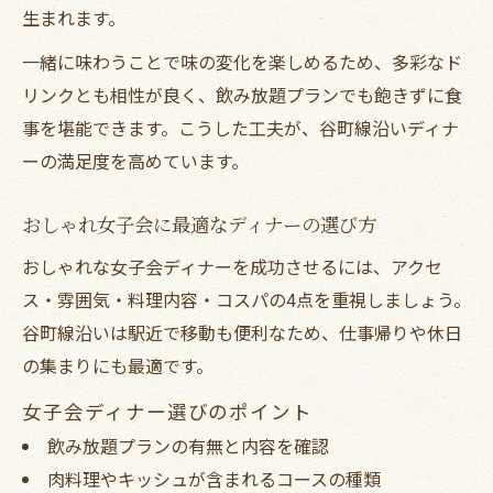
生まれます。
ディナーで楽しむおしゃれな女子会の過ご
し方
一緒に味わうことで味の変化を楽しめるため、多彩なド
キッシュと肉料理が彩る理想の女子会ナイ
リンクとも相性が良く、飲み放題プランでも飽きずに食
ト
事を堪能できます。こうした工夫が、谷町線沿いディナ
ーの満足度を高めています。
おしゃれ女子会に最適なディナーの選び方
おしゃれな女子会ディナーを成功させるには、アクセ
ス・雰囲気・料理内容・コスパの4点を重視しましょう。
谷町線沿いは駅近で移動も便利なため、仕事帰りや休日
の集まりにも最適です。
女子会ディナー選びのポイント
飲み放題プランの有無と内容を確認
肉料理やキッシュが含まれるコースの種類