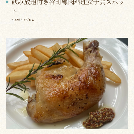
飲み放題付き谷町線肉料理女子会スポッ
ト
2026/07/04