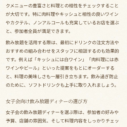
クメニューの豊富さと料理との相性をチェックすること
が大切です。特に肉料理やキッシュと相性の良いワイン
やカクテル、ノンアルコールも充実しているお店を選ぶ
と、参加者全員が満足できます。
飲み放題を活用する際は、最初にドリンクの注文方法や
おすすめの組み合わせをスタッフに相談するのも効果的
です。例えば「キッシュには白ワイン」「肉料理には赤
ワインやビール」といった提案をもとにオーダーする
と、料理の美味しさも一層引き立ちます。飲み過ぎ防止
のために、ソフトドリンクも上手に取り入れましょう。
女子会向け飲み放題ディナーの選び方
女子会の飲み放題ディナーを選ぶ際は、参加者の好みや
予算、店舗の雰囲気、そして料理内容をしっかりチェッ