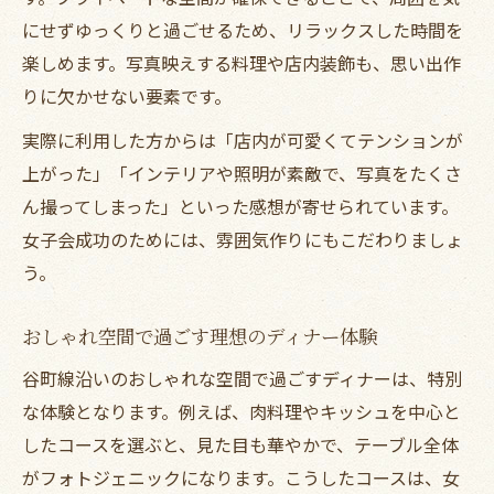
にせずゆっくりと過ごせるため、リラックスした時間を
楽しめます。写真映えする料理や店内装飾も、思い出作
りに欠かせない要素です。
実際に利用した方からは「店内が可愛くてテンションが
上がった」「インテリアや照明が素敵で、写真をたくさ
ん撮ってしまった」といった感想が寄せられています。
女子会成功のためには、雰囲気作りにもこだわりましょ
う。
おしゃれ空間で過ごす理想のディナー体験
谷町線沿いのおしゃれな空間で過ごすディナーは、特別
な体験となります。例えば、肉料理やキッシュを中心と
したコースを選ぶと、見た目も華やかで、テーブル全体
がフォトジェニックになります。こうしたコースは、女