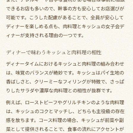
女子会で人気の肉料理ディナー体験談
できるお店も多いので、幹事の方も安心してお店選びが
可能です。こうした配慮があることで、全員が安心して
飲み放題と肉料理の相乗効果を実感
ディナーを楽しめる点も、肉料理とキッシュの女子会デ
ディナー選びで差がつく女子会の新常識
ィナーが支持される理由の一つです。
女子会ディナー選びの重要ポイント解説
ディナーで印象が変わる女子会の新常識
ディナーで味わうキッシュと肉料理の相性
女子会成功のためのディナー選び術
ディナータイムにおけるキッシュと肉料理の組み合わせ
ディナー選びで女子会がもっと楽しくなる
は、味覚のバランスが絶妙です。キッシュはパイ生地の
注目のディナーコースで女子会を格上げ
香ばしさと、クリーミーなフィリングが特徴で、さっぱ
キッシュと肉料理が輝く女子会ナイト
りしたサラダや濃厚な肉料理との相性が抜群です。
キッシュ×肉料理で華やぐ女子会ディナー
例えば、ローストビーフやグリルチキンのような肉料理
女子会ナイトに最適なディナーメニュー提
は、キッシュのコクとマッチし、どちらも主役級の存在
案
感を放ちます。コース料理の場合、キッシュが前菜や副
キッシュと肉料理で女子会が特別な夜に
菜として提供されることで、食事の流れにアクセントが