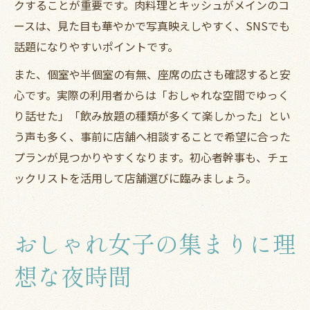
クすることが重要です。肉料理とキッシュがメインのコ
ースは、見た目も華やかで写真映えしやすく、SNSでも
話題になりやすいポイントです。
また、個室や半個室の有無、座席の広さも確認すると安
心です。実際の利用者からは「おしゃれな空間でゆっく
り話せた」「飲み放題の種類が多くて楽しかった」とい
う声も多く、事前に店舗へ相談することで希望に合った
プランが見つかりやすくなります。初心者幹事も、チェ
ックリストを活用して店舗選びに臨みましょう。
おしゃれ女子の集まりに理
想な夜時間