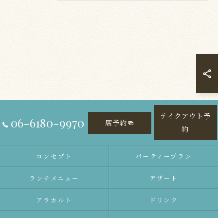
テイクアウト予
06-6180-9970
席予約
約
コンセプト
パーティープラン
ランチメニュー
デザート
アラカルト
ドリンク