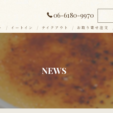
06-6180-9970
ト
イートイン
テイクアウト
お取り寄せ注文
ランチメニュー
デザート
アラカルト
NEWS
ドリンク
パーティープラン