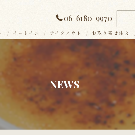
06-6180-9970
ト
イートイン
テイクアウト
お取り寄せ注文
ランチメニュー
デザート
アラカルト
NEWS
ドリンク
パーティープラン