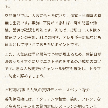
大人数対応のディナー貸切空間を選ぶ基準
す。
谷町線沿線で見つける広々ディナー会場の
空間選びでは、人数に合った広さや、個室・半個室の有
魅力
無も重要です。事前に下見ができれば、席の配置や動
団体宴会に嬉しいディナー貸切の設備特集
線、設備の確認も可能です。例えば、貸切コースや飲み
人数に合わせたディナー貸切のレイアウト
放題プランの有無、料理の内容、アレルギー対応なども
活用術
幹事として押さえておきたいポイントです。
快適に過ごせる貸切ディナー空間のポイン
また、人気店は早い段階で予約が埋まるため、候補日が
ト
決まったらすぐにリクエスト予約をするのが成功のコツ
谷町線で快適に楽しむ貸切ディナーの魅力
です。急な人数変更やキャンセル規定も確認し、トラブ
谷町線沿線の快適ディナー貸切体験ポイン
ル防止に努めましょう。
ト
アクセス重視で選ぶディナー貸切の利便性
谷町線沿線で人気の貸切ディナースポット紹介
参加者が喜ぶディナー貸切サービスの特徴
谷町線沿線には、イタリアンや和食、焼肉、フレンチな
幹事も楽になるディナー貸切事前準備の工
ど多彩なジャンルの貸切対応レストランが揃っていま