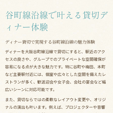
紹介
谷町線沿線で叶える貸切デ
グループ利用に適したディナー貸切の楽し
み方
ィナー体験
貸切ディナーで叶う特別な時間と演出アイ
デア
ディナー貸切で実現する谷町線沿線の魅力体験
宴会幹事必見の大阪ディナー活用術
ディナーを大阪谷町線沿線で貸切にすると、駅近のアク
ディナー貸切で宴会を成功させる幹事テク
セスの良さや、グループでのプライベートな空間確保が
ニック
容易になる点が大きな魅力です。特に谷町や梅田、本町
大阪谷町線沿線で使えるディナー会場の見
など主要駅付近には、個室や広々とした空間を備えたレ
極め方
ストランが多く、歓送迎会や女子会、会社の宴会など幅
幹事が押さえたいディナー貸切の注意ポイ
広いシーンに対応可能です。
ント
また、貸切ならではの柔軟なレイアウト変更や、オリジ
参加者満足度が上がるディナー演出術とは
ナルの演出も叶います。例えば、プロジェクターや音響