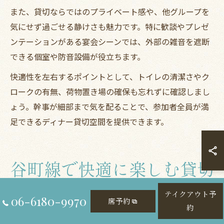
また、貸切ならではのプライベート感や、他グループを
気にせず過ごせる静けさも魅力です。特に歓談やプレゼ
ンテーションがある宴会シーンでは、外部の雑音を遮断
できる個室や防音設備が役立ちます。
快適性を左右するポイントとして、トイレの清潔さやク
ロークの有無、荷物置き場の確保も忘れずに確認しまし
ょう。幹事が細部まで気を配ることで、参加者全員が満
足できるディナー貸切空間を提供できます。
谷町線で快適に楽しむ貸切
ディナーの魅力
テイクアウト予
06-6180-9970
席予約
約
谷町線沿線の快適ディナー貸切体験ポイント