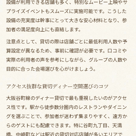
宴会予算を抑えるディナー貸切プランの選
設備が利用できる店舗も多く、特別なムービー上映やサ
択法
プライズイベントもスムーズに実施可能です。こうした
貸切ディナーを谷町線で成功させる秘訣
設備の充実度は幹事にとって大きな安心材料となり、参
加者の満足度向上にも直結します。
ディナー貸切を谷町線沿線で成功させる計
画術
注意点として、貸切の際は店舗ごとに最低利用人数や予
予約前に知りたい貸切ディナーの基本ポイ
算設定が異なるため、事前に確認が必要です。口コミや
ント
実際の利用者の声を参考にしながら、グループの人数や
目的に合った会場選びを心がけましょう。
谷町線エリアで人気のディナー貸切演出事
例
アクセス抜群な貸切ディナー空間選びのコツ
幹事が準備すべきディナー貸切のチェック
リスト
大阪谷町線のディナー貸切で最も重視したいのがアクセ
ス性です。駅から徒歩数分圏内のレストランやダイニン
スムーズな進行を叶えるディナー貸切の工
グを選ぶことで、参加者が迷わず集まりやすく、遠方か
夫
らのゲストにも配慮できます。特に谷町九丁目、天満
大人数宴会に最適なディナー空間を探す
橋、中崎町などは駅近の貸切対応店舗が多いエリアで