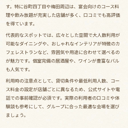
夫
す。特に谷町四丁目や梅田周辺は、宴会向けのコース料
谷町線ディナー貸切で味わう非日常感の演
理や飲み放題が充実した店舗が多く、口コミでも高評価
出
を得ています。
アレンジ自在なディナー貸切会場の選び方
代表的なスポットでは、広々とした空間で大人数利用が
貸切ディナーで自由にアレンジできる会場
可能なダイニングや、おしゃれなインテリアが特徴のカ
選び
フェレストランなど、雰囲気や用途に合わせて選べるの
谷町線沿線で柔軟対応のディナー会場とは
が魅力です。個室完備の居酒屋や、ワインが豊富なバル
も人気です。
シーン別に選べるディナー貸切空間の魅力
幹事の要望を叶えるディナー貸切カスタマ
利用時の注意点として、貸切条件や最低利用人数、コー
イズ術
ス料金の設定が店舗ごとに異なるため、公式サイトや電
多彩なニーズに応えるディナー貸切の選択
話での事前確認が必須です。実際の利用者の口コミや体
肢
験談も参考にして、グループに合った最適な会場を選び
ましょう。