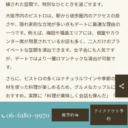
練された空間で、特別なひとときを過ごせます。
大阪市内のビストロは、駅から徒歩圏内のアクセスの良
さや、隠れ家的な立地が多い点もデートに最適な理由の
一つです。例えば、梅田や福島エリアには、個室やカウ
ンター席が用意されているお店も多く、二人だけのプラ
イベートな空間を演出できます。女子会にも人気です
が、デートではより一層ロマンチックな演出が可能で
す。
さらに、ビストロの多くはナチュラルワインや季節の食
材を使った料理が楽しめるため、グルメなカップルにも
おすすめ。実際に「料理が美味しく会話も弾んだ」「お
しゃれな雰囲気で写真映えした」など、利用者からの満
テイクアウト予
足度も高い傾向にあります。
06-6180-9970
席予約
約