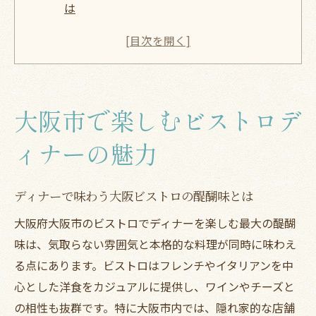
は
カジュアルに楽しめるビストロディナーの
魅力
ビストロディナーが女性に人気の理由を解
説
大阪市で楽しむビストロデ
大阪ビストロディナーで外せないポイント
は
ィナーの魅力
ビストロディナー選びが大阪市で叶える贅
沢
ディナーで味わう大阪ビストロの醍醐味とは
カジュアルフレンチが叶う大阪ディナー案内
大阪府大阪市のビストロでディナーを楽しむ最大の醍醐
カジュアルフレンチで満たす大阪ディナー
味は、気取らない雰囲気と本格的な料理が同時に味わえ
ディナーに最適な大阪のカジュアルビスト
る点にあります。ビストロはフレンチやイタリアンを中
ロ
心とした洋食をカジュアルに提供し、ワインやチーズと
ビストロディナーで気軽にフレンチ体験
の相性も抜群です。特に大阪市内では、隠れ家的な店舗