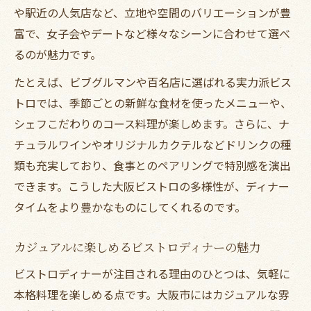
や駅近の人気店など、立地や空間のバリエーションが豊
大阪ディナーで味わうフレンチの新定番
富で、女子会やデートなど様々なシーンに合わせて選べ
カジュアルフレンチなビストロディナー特
るのが魅力です。
集
女子会におすすめの大阪ビストロ探し方
たとえば、ビブグルマンや百名店に選ばれる実力派ビス
トロでは、季節ごとの新鮮な食材を使ったメニューや、
女子会に最適なビストロディナーの選び方
シェフこだわりのコース料理が楽しめます。さらに、ナ
おしゃれ女子会にぴったりな大阪ビストロ
チュラルワインやオリジナルカクテルなどドリンクの種
特集
類も充実しており、食事とのペアリングで特別感を演出
ディナー女子会で人気の大阪ビストロとは
できます。こうした大阪ビストロの多様性が、ディナー
女子会向け大阪ビストロディナーの魅力
タイムをより豊かなものにしてくれるのです。
ビストロディナーで盛り上がる女子会の秘
訣
カジュアルに楽しめるビストロディナーの魅力
隠れ家風ビストロで特別な夜を満喫する方法
ビストロディナーが注目される理由のひとつは、気軽に
隠れ家風ビストロでディナーの魅力を堪能
本格料理を楽しめる点です。大阪市にはカジュアルな雰