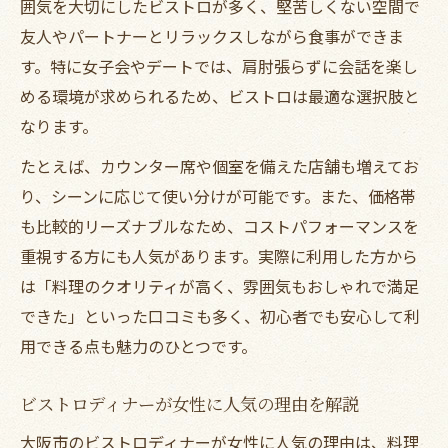
大阪ビストロディナーで特別な夜の過ごし
囲気を大切にしたビストロが多く、堅苦しくない空間で
方
友人やパートナーとリラックスしながら食事ができま
隠れ家ビストロで過ごす贅沢なディナー体
す。特に女子会やデートでは、肩肘張らずに会話を楽し
験
める環境が求められるため、ビストロは最適な選択肢と
なります。
ディナーで選びたい隠れ家風ビストロの特
徴
たとえば、カウンター席や個室を備えた店舗も増えてお
大阪ビストロディナーで隠れ家気分を満喫
り、シーンに応じて使い分けが可能です。また、価格帯
も比較的リーズナブルなため、コストパフォーマンスを
デートで人気の大阪ビストロディナー体験
重視する方にも人気があります。実際に利用した方から
デートに最適な大阪ビストロディナーの魅
は「料理のクオリティが高く、雰囲気もおしゃれで満足
力
できた」といった口コミも多く、初心者でも安心して利
ビストロディナーで特別なデートを演出
用できる点も魅力のひとつです。
大阪で人気のデート向けビストロディナー
ディナーで選ぶデートに映える大阪ビスト
ビストロディナーが女性に人気の理由を解説
ロ
大阪市のビストロディナーが女性に人気の理由は、料理