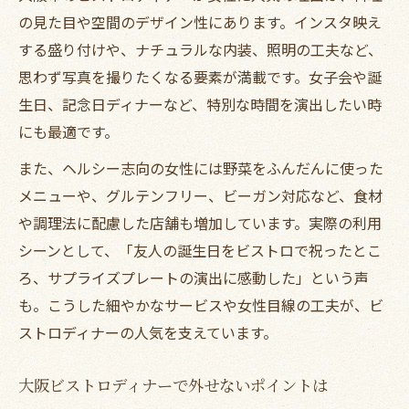
デートにおすすめのビストロディナープラ
の見た目や空間のデザイン性にあります。インスタ映え
ン
する盛り付けや、ナチュラルな内装、照明の工夫など、
インスタ映え重視のディナースポット選び
思わず写真を撮りたくなる要素が満載です。女子会や誕
ディナーで映える大阪ビストロの選び方
生日、記念日ディナーなど、特別な時間を演出したい時
インスタ映えするビストロディナー特集
にも最適です。
大阪で選ぶインスタ映えディナースポット
また、ヘルシー志向の女性には野菜をふんだんに使った
ビストロディナーで叶える映え空間の秘密
メニューや、グルテンフリー、ビーガン対応など、食材
女子会やデートに映えるディナーの選択肢
や調理法に配慮した店舗も増加しています。実際の利用
シーンとして、「友人の誕生日をビストロで祝ったとこ
ろ、サプライズプレートの演出に感動した」という声
も。こうした細やかなサービスや女性目線の工夫が、ビ
ストロディナーの人気を支えています。
大阪ビストロディナーで外せないポイントは