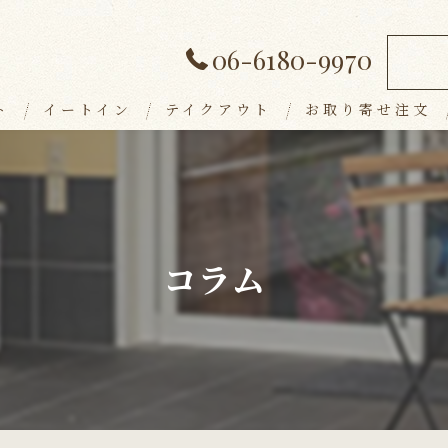
06-6180-9970
ト
イートイン
テイクアウト
お取り寄せ注文
ランチメニュー
デザート
アラカルト
コラム
ドリンク
パーティープラン